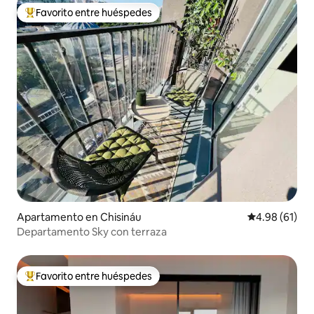
Favorito entre huéspedes
Favorito entre huéspedes preferido
Apartamento en Chisináu
Calificación 
4.98 (61)
Departamento Sky con terraza
Favorito entre huéspedes
Favorito entre huéspedes preferido