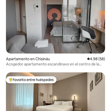
Apartamento en Chisináu
Calificación p
4.98 (58)
Acogedor apartamento escandinavo en el centro de la
ciudad
Favorito entre huéspedes
Favorito entre huéspedes preferido