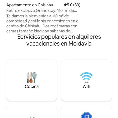
televisor grande (
Apartamento en Chisináu
Calificación promedio: 5.0 de 
5.0 (30)
con lavavajillas, h
Retiro exclusivo GrandStay: 110 m² de
completo de vajill
opulencia
Aire acondicionad
Te damos la bienvenida a 110 m² de
suelo radiante par
comodidad y estilo sin concesiones en el
huéspedes en los 
centro de Chisináu. Dos recámaras con
cama y toallas lim
camas tamaño king con sábanas de
Servicios populares en alquileres
primera calidad, dos baños completos
(bañera independiente en el baño
vacacionales en Moldavia
principal y ducha a ras de piso) y una
amplia sala de estar/comedor te esperan
en este luminoso edificio
completamente nuevo. El registro de
llegada autónomo, el Wi-Fi rápido, el
estacionamiento gratuito y el acceso al
elevador hacen de este el santuario ideal
para familias, parejas o viajeros de
negocios que se niegan a conformarse
Cocina
Wifi
con menos. Con calificación de cinco
estrellas y reconocido como Favorito
entre huéspedes.