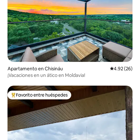
Apartamento en Chisináu
Calificación p
4.92 (26)
¡Vacaciones en un ático en Moldavia!
Favorito entre huéspedes
Favorito entre huéspedes preferido