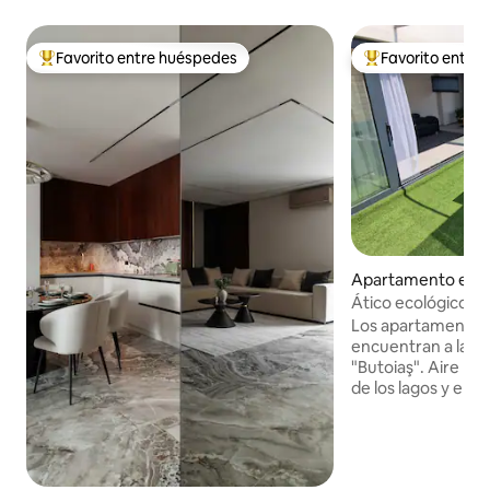
Favorito entre huéspedes
Favorito entre
Favorito entre huéspedes preferido
Favorito entre hu
Apartamento en C
Ático ecológico co
Los apartamentos
encuentran a la e
"Butoiaş". Aire li
de los lagos y el 
se puede ver el a
ducha caliente en la a
primera planta hay
baño; en la 2ª pla