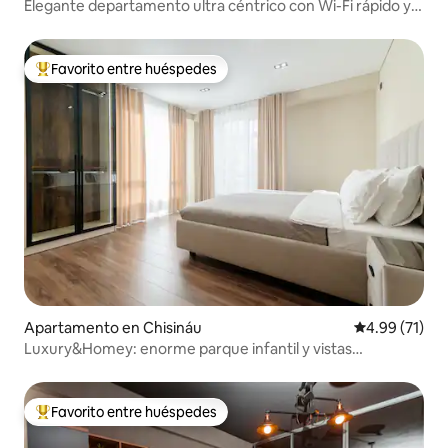
Elegante departamento ultra céntrico con Wi-Fi rápido y
aire acondicionado
Favorito entre huéspedes
Favorito entre huéspedes preferido
Apartamento en Chisináu
Calificación 
4.99 (71)
Luxury&Homey: enorme parque infantil y vistas
panorámicas
Favorito entre huéspedes
Favorito entre huéspedes preferido