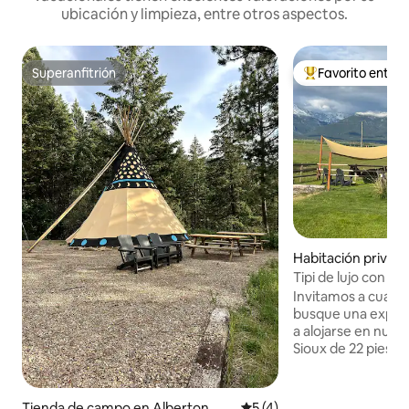
ubicación y limpieza, entre otros aspectos.
Superanfitrión
Favorito entre
Superanfitrión
Favorito entre hu
Habitación privad
Tipi de lujo con vi
Invitamos a cualq
busque una experi
a alojarse en nuest
Sioux de 22 pies. 
hermoso y acogedor
puerta, te ofrece u
historia con una vi
Tienda de campo en Alberton
Calificación promedio: 5 de
5 (4)