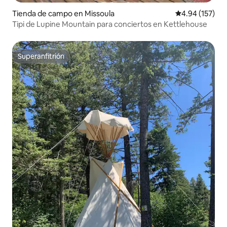
Tienda de campo en Missoula
Calificación p
4.94 (157)
Tipi de Lupine Mountain para conciertos en Kettlehouse
Superanfitrión
Superanfitrión