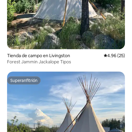
Tienda de campo en Livingston
Calificación p
4.96 (25)
Forest Jammin Jackalope Tipos
Superanfitrión
Superanfitrión