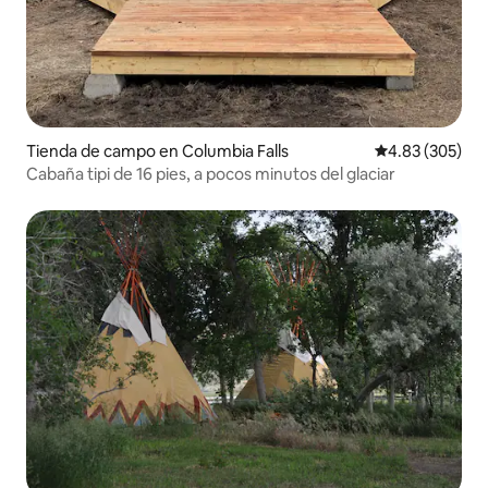
Tienda de campo en Columbia Falls
Calificación pr
4.83 (305)
Cabaña tipi de 16 pies, a pocos minutos del glaciar