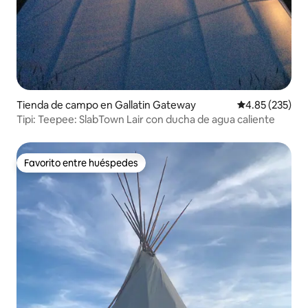
Tienda de campo en Gallatin Gateway
Calificación pr
4.85 (235)
Tipi: Teepee: SlabTown Lair con ducha de agua caliente
Favorito entre huéspedes
Favorito entre huéspedes