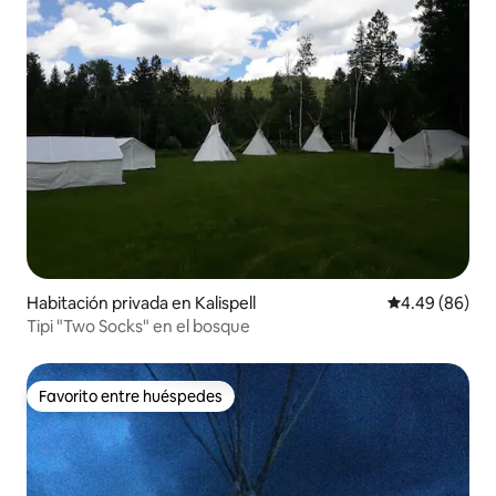
Habitación privada en Kalispell
Calificación p
4.49 (86)
Tipi "Two Socks" en el bosque
Favorito entre huéspedes
Favorito entre huéspedes