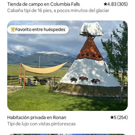
Tienda de campo en Columbia Falls
Calificación pr
4.83 (305)
Cabaña tipi de 16 pies, a pocos minutos del glaciar
Favorito entre huéspedes
Favorito entre huéspedes preferido
Habitación privada en Ronan
Calificación
5 (254)
Tipi de lujo con vistas pintorescas