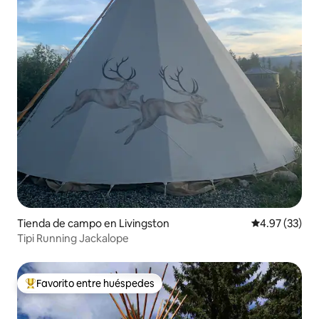
Tienda de campo en Livingston
Calificación 
4.97 (33)
Tipi Running Jackalope
Favorito entre huéspedes
Favorito entre huéspedes preferido