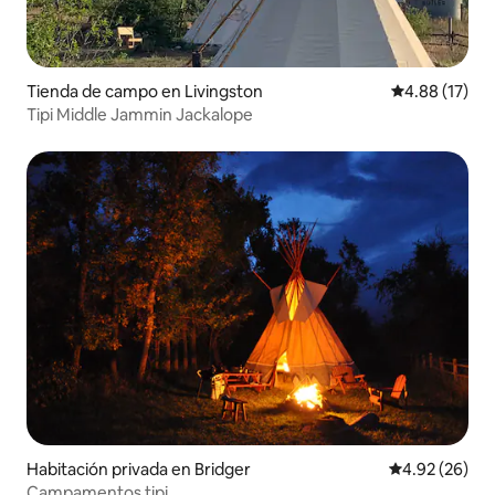
Tienda de campo en Livingston
Calificación 
4.88 (17)
Tipi Middle Jammin Jackalope
Habitación privada en Bridger
Calificación p
4.92 (26)
Campamentos tipi