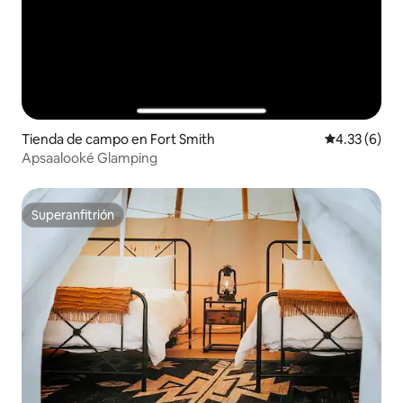
Tienda de campo en Fort Smith
Calificación
4.33 (6)
Apsaalooké Glamping
Superanfitrión
Superanfitrión