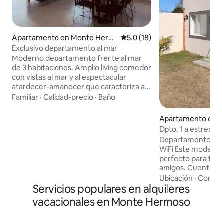
Apartamento en Monte Herm
Calificación promedio: 5.0 de 
5.0 (18)
oso
Exclusivo departamento al mar
Moderno departamento frente al mar
de 3 habitaciones. Amplio living comedor
con vistas al mar y al espectacular
atardecer-amanecer que caracteriza a
Monte Hermoso. Balcón con parrilla
Familiar
·
Calidad-precio
·
Baño
eléctrica. Cocina con horno eléctrico,
lavavajillas y microondas. Baño recibidor
Apartamento en 
separado de las habitaciones y lavadero.
oso
Dpto. 1 a estrenar
Habitación principal con baño en suite,
parrilla/Wifi/coci
Departamento a Est
aire y TV smart. Amplio balcón lateral
WiFi Este moderno departamento es
con vista al mar. Dos habitaciones con TV
perfecto para fami
y aire acondicionado. Espacios comunes
amigos. Cuenta con 2 dormitorios, 1
con pileta y parque. Dos cocheras.
cama matrimonial y
Ubicación
·
Condic
Servicios populares en alquileres
cama nido), cocin
heladera con freez
vacacionales en Monte Hermoso
comedor con TV p
completo, patio con