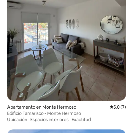
Apartamento en Monte Hermoso
Calificació
5.0 (7)
Edificio Tamarisco - Monte Hermoso
Ubicación
·
Espacios interiores
·
Exactitud