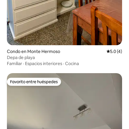
Condo en Monte Hermoso
Calificació
5.0 (4)
Depa de playa
Familiar
·
Espacios interiores
·
Cocina
Favorito entre huéspedes
Favorito entre huéspedes