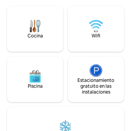
estacionamiento 
incluye WiFi. A 3 
en un espacio co
pensado para tu c
esperamos para un
Cocina
Wifi
Estacionamiento
Piscina
gratuito en las
instalaciones