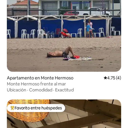
Apartamento en Monte Hermoso
Calificación
4.75 (4)
Monte Hermoso frente al mar
Ubicación
·
Comodidad
·
Exactitud
Favorito entre huéspedes
Favorito entre huéspedes preferido