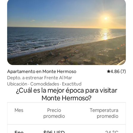
Apartamento en Monte Hermoso
Calificación
4.86 (7)
Depto. a estrenar Frente Al Mar
Ubicación
·
Comodidades
·
Exactitud
¿Cuál es la mejor época para visitar
Monte Hermoso?
Mes
Precio
Temperatura
promedio
promedio
Ene
$96 USD
24 °C