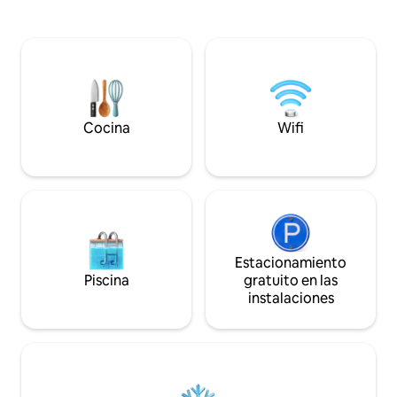
casa es la base per
tiene un exuberante jardín verde para
bahía. El casco an
relajarse. Ubicada en un Muo tranquilo,
encuentra a meno
nuestra casa es el punto de partida
coche, mientras q
perfecto para explorar la bahía. El casco
Tivat está a meno
antiguo de Kotor está a menos de 10
coche. La casa tie
minutos en coche, mientras que el
nivel tiene vistas a
aeropuerto de Tivat está a menos de 20
minutos. La casa tiene vistas al mar sin
Cocina
Wifi
obstáculos.
Estacionamiento
Piscina
gratuito en las
instalaciones