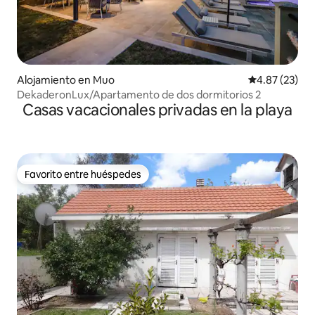
Alojamiento en Muo
Calificación 
4.87 (23)
DekaderonLux/Apartamento de dos dormitorios 2
Casas vacacionales privadas en la playa
Favorito entre huéspedes
Favorito entre huéspedes