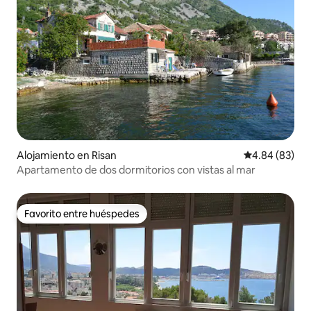
Alojamiento en Risan
Calificación p
4.84 (83)
Apartamento de dos dormitorios con vistas al mar
Favorito entre huéspedes
Favorito entre huéspedes