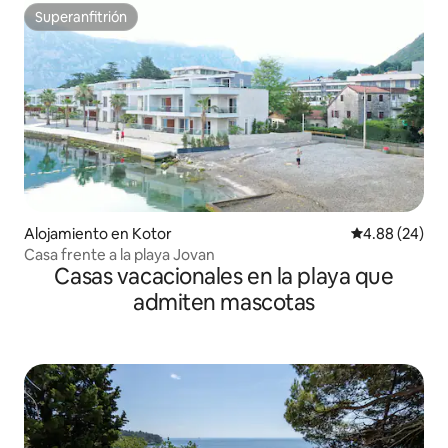
Superanfitrión
Superanfitrión
Alojamiento en Kotor
Calificación p
4.88 (24)
Casa frente a la playa Jovan
Casas vacacionales en la playa que
admiten mascotas