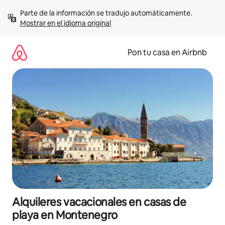
Omite
Parte de la información se tradujo automáticamente. 
el
Mostrar en el idioma original
contenido
Pon tu casa en Airbnb
Alquileres vacacionales en casas de
playa en Montenegro