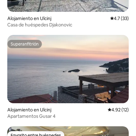
Alojamiento en Ulcinj
Calificación
4.7 (33)
Casa de huéspedes Djakonovic
Superanfitrión
Superanfitrión
Alojamiento en Ulcinj
Calificación 
4.92 (12)
Apartamentos Gusar 4
Favorito entre huéspedes