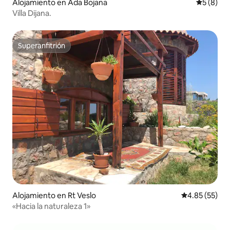
Alojamiento en Ada Bojana
Calificac
5 (8)
Villa Dijana.
Superanfitrión
Superanfitrión
Alojamiento en Rt Veslo
Calificación 
4.85 (55)
«Hacia la naturaleza 1»