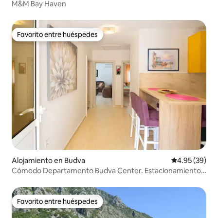
M&M Bay Haven
Favorito entre huéspedes
Favorito entre huéspedes
Alojamiento en Budva
Calificación p
4.95 (39)
Cómodo Departamento Budva Center. Estacionamiento
gratuito
Favorito entre huéspedes
Favorito entre huéspedes