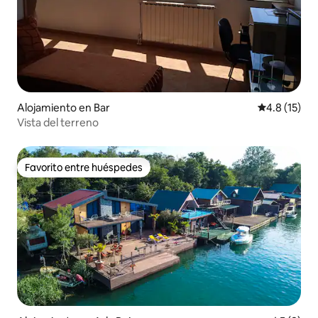
Alojamiento en Bar
Calificación
4.8 (15)
Vista del terreno
Favorito entre huéspedes
Favorito entre huéspedes