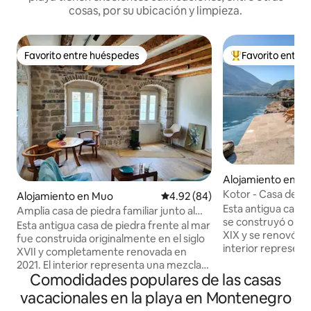
cosas, por su ubicación y limpieza.
Favorito entre huéspedes
Favorito entre
Favorito entre huéspedes
Favorito entre hu
Alojamiento en Ko
Kotor - Casa de pi
Alojamiento en Muo
Calificación promedio: 4.92 de 
4.92 (84)
Esta antigua casa 
Amplia casa de piedra familiar junto al
se construyó origi
mar
Esta antigua casa de piedra frente al mar
XIX y se renovó po
fue construida originalmente en el siglo
interior represen
XVII y completamente renovada en
estilo mediterráne
2021. El interior representa una mezcla
combinado con un
Comodidades populares de las casas
de un estilo mediterráneo tradicional y
Ubicada en un anti
piedra rústica con comodidades
vacacionales en la playa en Montenegro
de pescadores ll
modernas. La parte trasera de la casa