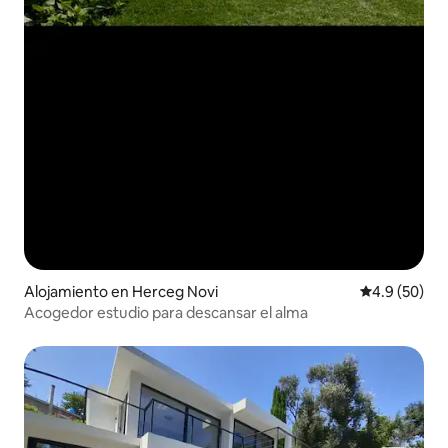
Alojamiento en Herceg Novi
Calificación
4.9 (50)
Acogedor estudio para descansar el alma