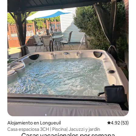
Alojamiento en Longueuil
Calificación 
4.92 (53)
Casa espaciosa 3CH | Piscina| Jacuzzi y jardín
Casas vacacionales por semana