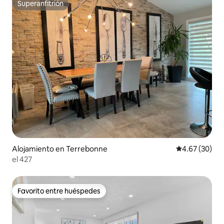
Superanfitrión
Superanfitrión
Alojamiento en Terrebonne
Calificación p
4.67 (30)
el 427
Favorito entre huéspedes
Favorito entre huéspedes