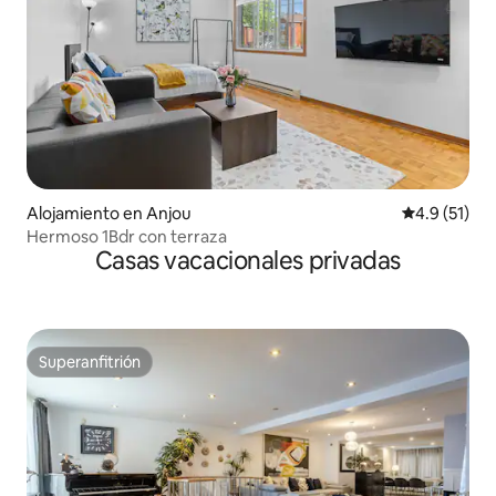
Alojamiento en Anjou
Calificación
4.9 (51)
Hermoso 1Bdr con terraza
Casas vacacionales privadas
Superanfitrión
Superanfitrión