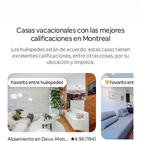
Casas vacacionales con las mejores
calificaciones en Montreal
Los huéspedes están de acuerdo: estas casas tienen
excelentes calificaciones, entre otras cosas, por su
ubicación y limpieza.
Favorito entre huéspedes
Favorito entre
Favorito entre huéspedes
Favorito entre hu
Alojamiento en Deux-Mont
Calificación promedio: 4.96 de 5
4.96 (194)