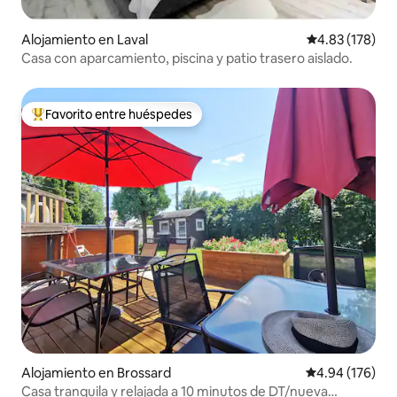
Alojamiento en Laval
Calificación p
4.83 (178)
Casa con aparcamiento, piscina y patio trasero aislado.
Favorito entre huéspedes
Favorito entre huéspedes preferido
Alojamiento en Brossard
Calificación pr
4.94 (176)
Casa tranquila y relajada a 10 minutos de DT/nueva