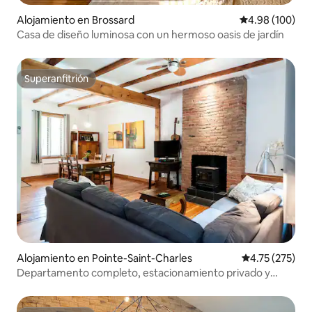
Alojamiento en Brossard
Calificación pr
4.98 (100)
Casa de diseño luminosa con un hermoso oasis de jardín
Superanfitrión
Superanfitrión
Alojamiento en Pointe-Saint-Charles
Calificación p
4.75 (275)
Departamento completo, estacionamiento privado y
patio trasero