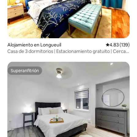
Alojamiento en Longueuil
Calificación p
4.83 (139)
Casa de 3 dormitorios | Estacionamiento gratuito | Cerca
de MTL
Superanfitrión
Superanfitrión