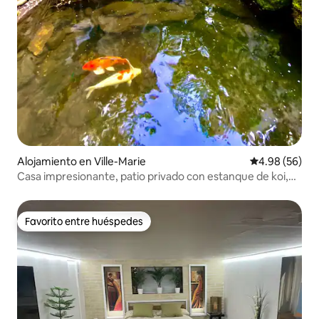
Alojamiento en Ville-Marie
Calificación p
4.98 (56)
Casa impresionante, patio privado con estanque de koi,
entrada para el auto
Favorito entre huéspedes
Favorito entre huéspedes