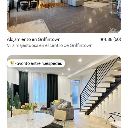
Alojamiento en Griffintown
Calificación p
4.88 (50)
Villa majestuosa en el centro de Griffintown
Favorito entre huéspedes
Favorito entre huéspedes preferido