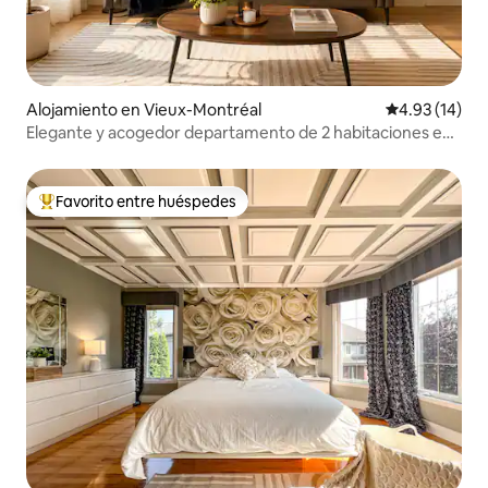
Alojamiento en Vieux-Montréal
Calificación 
4.93 (14)
Elegante y acogedor departamento de 2 habitaciones en
el centro
Favorito entre huéspedes
Favorito entre huéspedes preferido