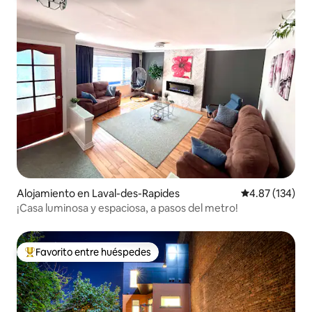
Alojamiento en Laval-des-Rapides
Calificación p
4.87 (134)
¡Casa luminosa y espaciosa, a pasos del metro!
Favorito entre huéspedes
Favorito entre huéspedes preferido