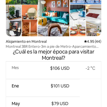
Alojamiento en Montreal
Calificación 
4.95 (44)
Montreal 3BR Entero-3m a pie de Metro-Aparcamiento
¿Cuál es la mejor época para visitar
gratuito
Montreal?
Mes
$106 USD
-2 °C
Ene
$101 USD
May
$79 USD