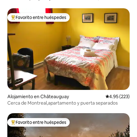
piscina/estacionamiento gratuito
Favorito entre huéspedes
Favorito entre huéspedes preferido
Alojamiento en Châteauguay
Calificación pr
4.95 (223)
Cerca de Montreal,apartamento y puerta separados
Favorito entre huéspedes
Favorito entre huéspedes preferido