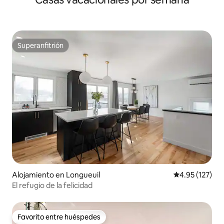
Superanfitrión
Superanfitrión
Alojamiento en Longueuil
Calificación p
4.95 (127)
El refugio de la felicidad
Favorito entre huéspedes
Favorito entre huéspedes