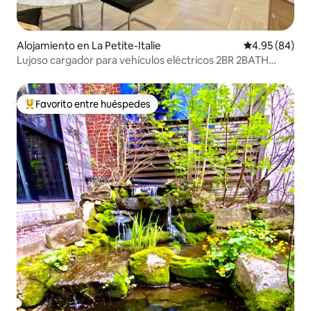
Alojamiento en La Petite-Italie
Calificación p
4.95 (84)
Lujoso cargador para vehículos eléctricos 2BR 2BATH
2PRK Little Italy
Favorito entre huéspedes
Favorito entre huéspedes preferido