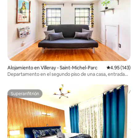
Alojamiento en Villeray - Saint-Michel-Parc
Calificación p
4.95 (143)
Departamento en el segundo piso de una casa, entrada
privada, balcón, piscina, parrilla
Superanfitrión
Superanfitrión