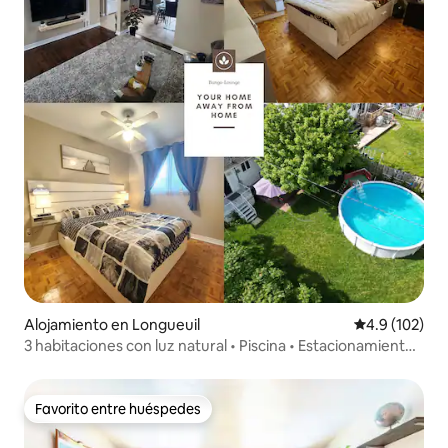
Alojamiento en Longueuil
Calificación 
4.9 (102)
3 habitaciones con luz natural • Piscina • Estacionamiento •
Cerca de Montreal
Favorito entre huéspedes
Favorito entre huéspedes