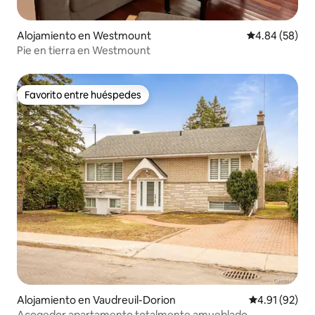
Alojamiento en Westmount
Calificación p
4.84 (58)
Pie en tierra en Westmount
Favorito entre huéspedes
Favorito entre huéspedes
Alojamiento en Vaudreuil-Dorion
Calificación 
4.91 (92)
Acogedor apartamento totalmente amueblado