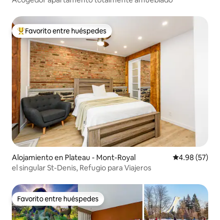
Favorito entre huéspedes
Favorito entre huéspedes preferido
Alojamiento en Plateau - Mont-Royal
Calificación p
4.98 (57)
el singular St-Denis, Refugio para Viajeros
Favorito entre huéspedes
Favorito entre huéspedes