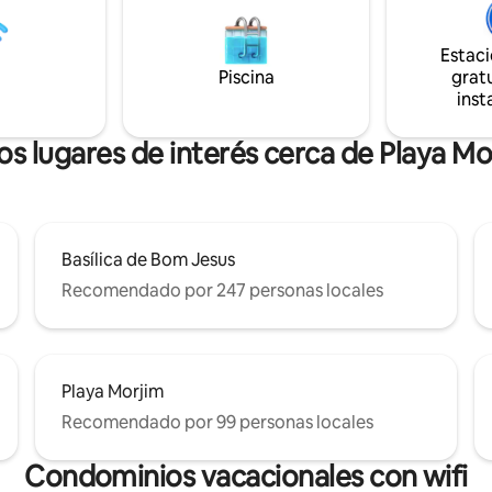
e las playas y de restaurantes
cafés, la playa y la vida noctur
, pero en un lugar privado y
lo que te ofrece lo mejor de a
 diseñado para familias,
mundos. Perfecto para huéspe
Estac
ones íntimas y estancias
desean una estadía tranquila si
Piscina
gratu
ada
lejos de todo.
inst
 la hospitalidad del Viejo
Goa, amplias áreas abiertas y
os lugares de interés cerca de Playa Mo
d.
Basílica de Bom Jesus
Recomendado por 247 personas locales
Playa Morjim
Recomendado por 99 personas locales
Condominios vacacionales con wifi