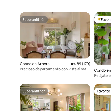
Superanfitrión
Favor
Superanfitrión
Favorito
Condo en Arpora
Calificación promedio: 
4.89 (179)
Precioso departamento con vista al mar
Condo en
de 3 dormitorios y cocina a 2 minutos de
Relájate e
la playa
¡disfruta
Superanfitrión
Favorito
Superanfitrión
Favorito