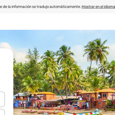
e de la información se tradujo automáticamente. 
Mostrar en el idioma
n las teclas de flecha hacia arriba y hacia abajo o explora con el tact