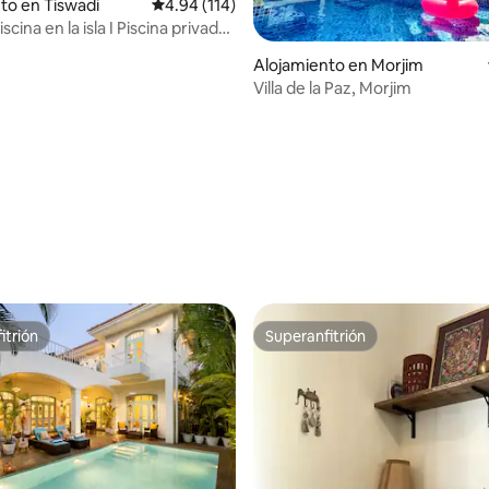
to en Tiswadi
Calificación promedio: 4.94 de 5, 114 reseñas
4.94 (114)
iscina en la isla I Piscina privada I
 Personal I WIFI
Alojamiento en Morjim
Villa de la Paz, Morjim
4.92 de 5, 277 reseñas
itrión
Superanfitrión
itrión
Superanfitrión