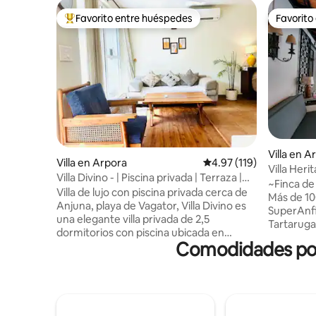
Favorito entre huéspedes
Favorito
Favorito entre huéspedes preferido
Favorito
Villa en A
Villa en Arpora
Calificación promedio: 
4.97 (119)
Villa Heri
Villa Divino - | Piscina privada | Terraza |
Piscina pr
~Finca de
Wifi | Playa
Villa de lujo con piscina privada cerca de
Más de 100
Anjuna, playa de Vagator, Villa Divino es
SuperAnfitri
una elegante villa privada de 2,5
Tartaruga
dormitorios con piscina ubicada en
de 75 año
Comodidades popu
Anjuna, enclavada en un exuberante y
Assagao, 
tranquilo cinturón verde, pero a pocos
Cuidadosa
minutos de los cafés, las playas y la vida
conserva 
nocturna más populares de Goa. A solo
exuberant
1,5 km de la playa de Vagator, a poca
comodida
distancia en auto de la playa de Anjuna,