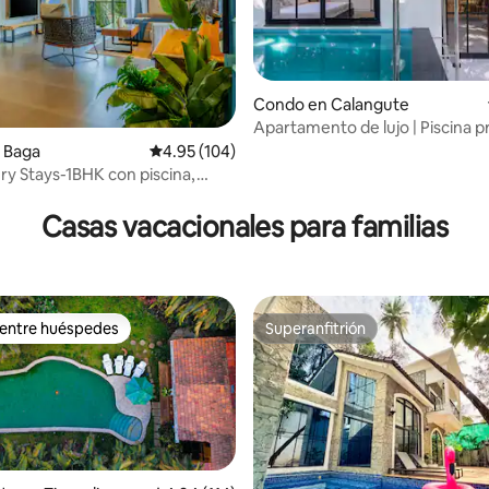
Condo en Calangute
4.94 de 5, 104 reseñas
Apartamento de lujo | Piscina pr
6 minutos de la playa
 Baga
Calificación promedio: 4.95 de 5, 104 reseñas
4.95 (104)
ry Stays-1BHK con piscina,
 del Norte
Casas vacacionales para familias
 entre huéspedes
Superanfitrión
 entre huéspedes
Superanfitrión