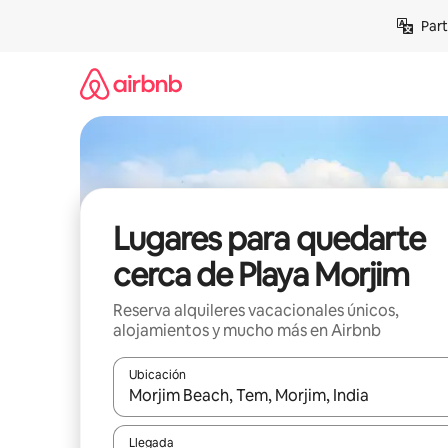
Omite
Part
el
contenido
Lugares para quedarte
cerca de Playa Morjim
Reserva alquileres vacacionales únicos,
alojamientos y mucho más en Airbnb
Ubicación
Cuando los resultados estén disponibles, navega co
Llegada