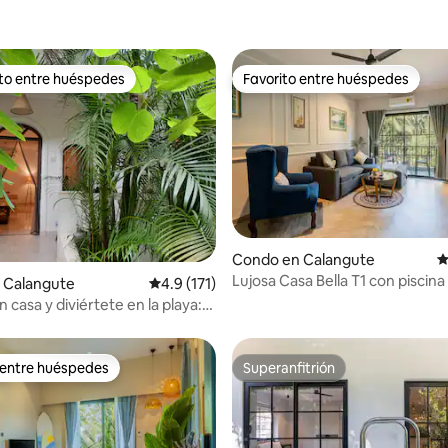
ito entre huéspedes
Favorito entre huéspedes
 entre huéspedes preferido
Favorito entre huéspedes
4.89 de 5, 179 reseñas
Condo en Calangute
C
Lujosa Casa Bella T1 con piscina
 Calangute
Calificación promedio: 4.9 de 5, 171 reseñas
4.9 (171)
inmersión, Calangute
n casa y diviértete en la playa:
 de Mango!
 entre huéspedes
Superanfitrión
 entre huéspedes
Superanfitrión