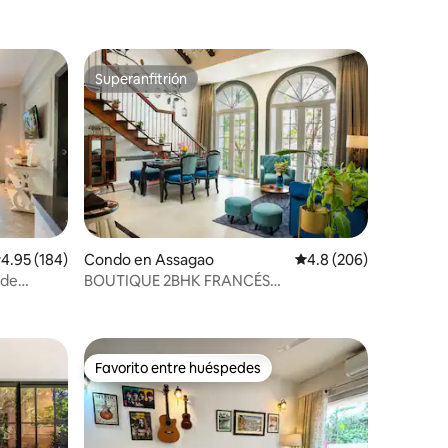
Superanfitrión
Superanfitrión
alificación promedio: 4.95 de 5, 184 reseñas
4.95 (184)
Condo en Assagao
Calificación promedio:
4.8 (206)
 de
BOUTIQUE 2BHK FRANCÉS
CONDOMINIO CON WIFI Y PISCINA
ASSAGAO
Favorito entre huéspedes
Favorito entre huéspedes