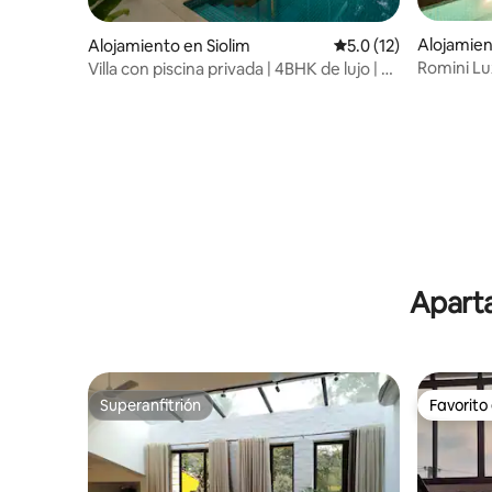
Alojamie
Alojamiento en Siolim
Calificación promedio
5.0 (12)
Romini Lux
Villa con piscina privada | 4BHK de lujo | El
dormitori
balcón de Julieta
la playa 
Aparta
Superanfitrión
Favorito
Superanfitrión
Favorito