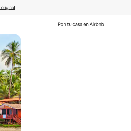
 original
Pon tu casa en Airbnb
o o desliza el dedo.