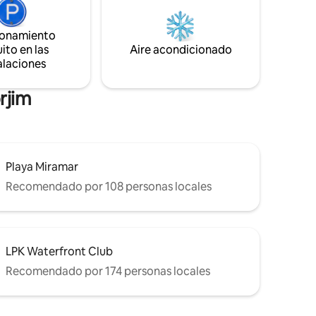
na de Goa,
aproximadamente un siglo de
mbos
antigüedad, fue cuidadosamente
des que
restaurada de manera sensible,
ionamiento
n estar
manteniendo intacto el encanto de la
ito en las
Aire acondicionado
estructura original.
alaciones
rjim
Playa Miramar
Recomendado por 108 personas locales
LPK Waterfront Club
Recomendado por 174 personas locales