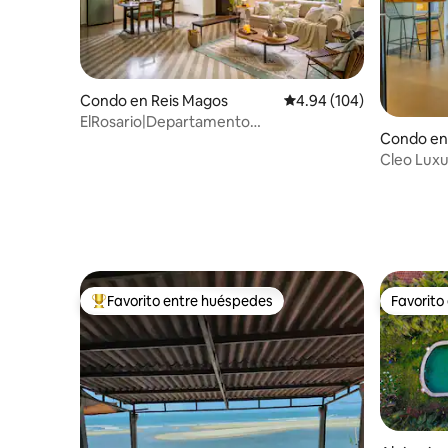
Condo en Reis Magos
Calificación promedio: 
4.94 (104)
ElRosario|Departamento
Condo en
tranquilo|Jardín|Energía de
respaldo|Piscina
Cleo Luxu
Baga, Goa
Favorito entre huéspedes
Favorito
Favorito entre huéspedes preferido
Favorito