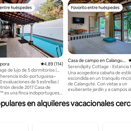
 entre huéspedes
Favorito entre huéspedes
 entre huéspedes
Favorito entre huéspedes
Casa de campo en Calangut
C
rpora
Calificación promedio: 4.89 de 5, 114 reseñas
4.89 (114)
e
Serendipity Cottage - Estancia 
4.97 de 5, 119 reseñas
tage de lujo de 5 dormitorios |
en Calangute-Baga.
Una acogedora cabaña de estil
ivada | Assagao
 herencia indo-portuguesa~
escondida en un tranquilo rinc
 evaluaciones de 5 estrellas |
de Calangute. Con vistas a un
ón desde 2017 Casa de
exuberante jardín y a campos a
™ es una finca indoportuguesa
este espacio transmite tranquil
s de antigüedad en la tranquila
amplitud y una profunda relajac
lares en alquileres vacacionales cerc
en el norte de Goa.
tipo de lugar donde las mañana
mente restaurada, la villa
alargan con el té y las tardes s
el encanto del viejo mundo,
el balcón con el canto de los páj
es jardines tropicales y
alrededor. Estás rodeado de ár
d contemporánea. A pocos
tranquilidad, pero a solo 5 minu