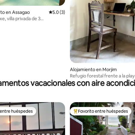
nto en Assagao
Calificación promedio: 5.0 de 5, 3 reseñas
5.0 (3)
: 5.0 de 5, 12 reseñas
e, villa privada de 3
os con piscina | A 15 minutos de
de Ozran
Alojamiento en Morjim
Refugio forestal frente a la pla
mentos vacacionales con aire acondi
 entre huéspedes
Favorito entre huéspedes
 entre huéspedes
Favorito entre huéspedes prefe