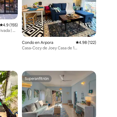
Calificación promedio: 4.9 de 5, 155 reseñas
4.9 (155)
ivada | A
Condo en Arpora
Calificación promedio: 
4.98 (122)
Casa-Cozy de Joey Casa de 1
habitación/Piscina/Assagao/Norte de
Goa
Superanfitrión
Superanfitrión