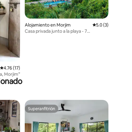
Alojamiento en Morjim
Calificación promed
5.0 (3)
Casa privada junto a la playa - 7
dormitorios
Calificación promedio: 4.76 de 5, 17 reseñas
4.76 (17)
ya, Morjim”
cionado
Superanfitrión
rido
Superanfitrión