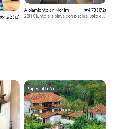
Alojamiento en Morjim
Calificación promedio:
4.73 (172)
2BHK junto a la playa con piscina justo en
Calificación promedio: 4.92 de 5, 13 reseñas
4.92 (13)
Morjim Beach
Superanfitrión
Superanfitrión