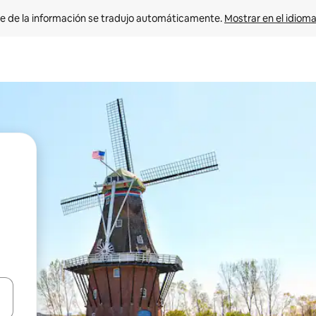
e de la información se tradujo automáticamente. 
Mostrar en el idioma
n las teclas de flecha hacia arriba y hacia abajo o explora con el tact