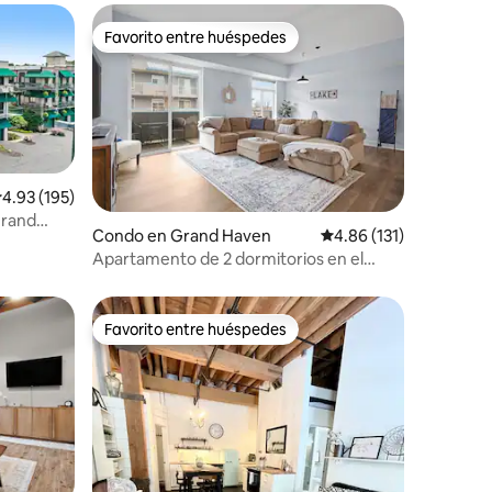
Favorito entre huéspedes
rido
Favorito entre huéspedes
alificación promedio: 4.93 de 5, 195 reseñas
4.93 (195)
Grand
Condo en Grand Haven
Calificación promedio: 
4.86 (131)
Apartamento de 2 dormitorios en el
centro de Grand Haven
Favorito entre huéspedes
rido
Favorito entre huéspedes