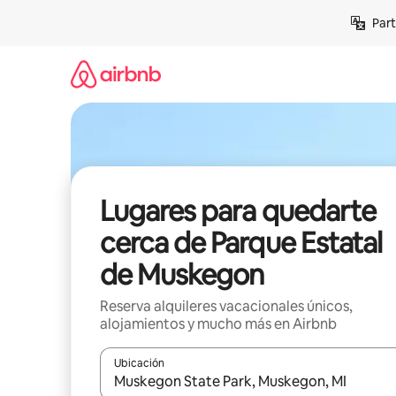
Omite
Part
el
contenido
Lugares para quedarte
cerca de Parque Estatal
de Muskegon
Reserva alquileres vacacionales únicos,
alojamientos y mucho más en Airbnb
Ubicación
Cuando los resultados estén disponibles, navega co