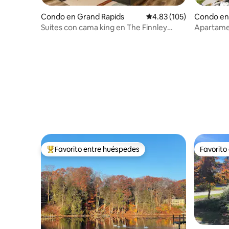
Condo en Grand Rapids
Calificación promedio: 
4.83 (105)
Condo en 
Suites con cama king en The Finnley
Apartamen
Hotel
en el pue
Favorito entre huéspedes
Favorito
Favorito entre huéspedes preferido
Favorito