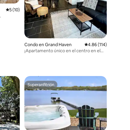
Calificación promedio: 5 de 5, 10 reseñas
5 (10)
and Haven
Condo en Grand Haven
Calificación promedio: 
4.86 (114)
¡Apartamento único en el centro en el
corazón de Grand Haven!
Superanfitrión
rido
Superanfitrión