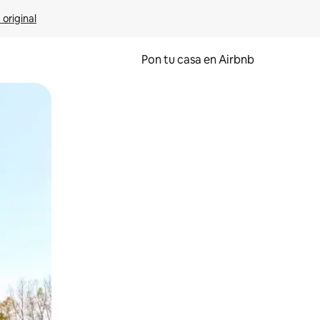
 original
Pon tu casa en Airbnb
o o desliza el dedo.