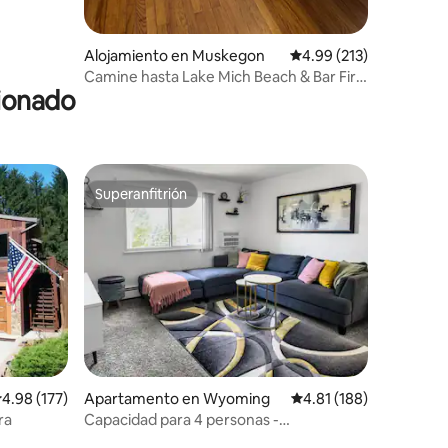
Alojamiento en Muskegon
Calificación promedio: 
4.99 (213)
Camine hasta Lake Mich Beach & Bar Fire
cionado
Pit Disc Golf
Superanfitrión
rido
Superanfitrión
alificación promedio: 4.98 de 5, 177 reseñas
4.98 (177)
Apartamento en Wyoming
Calificación promedio: 
4.81 (188)
ra
Capacidad para 4 personas -
Apartamento de 2 habitaciones -