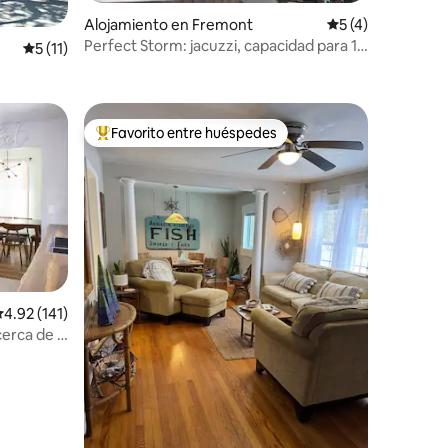
Alojamiento en Fremont
Calificación prom
5 (4)
Perfect Storm: jacuzzi, capacidad para 10
Calificación promedio: 5 de 5, 11 reseñas
5 (11)
personas, playa de arena
Favorito entre huéspedes
Favorito entre huéspedes preferido
alificación promedio: 4.92 de 5, 141 reseñas
4.92 (141)
cerca de la