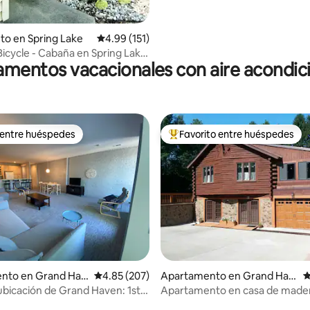
to en Spring Lake
Calificación promedio: 4.99 de 5, 151 reseñas
4.99 (151)
Bicycle - Cabaña en Spring Lake
mentos vacacionales con aire acondi
a playa
 entre huéspedes
Favorito entre huéspedes
 entre huéspedes
Favorito entre huéspedes prefe
4.89 de 5, 149 reseñas
nto en Grand Hav
Calificación promedio: 4.85 de 5, 207 reseñas
4.85 (207)
Apartamento en Grand Hav
C
en
ubicación de Grand Haven: 1st
Apartamento en casa de made
shington