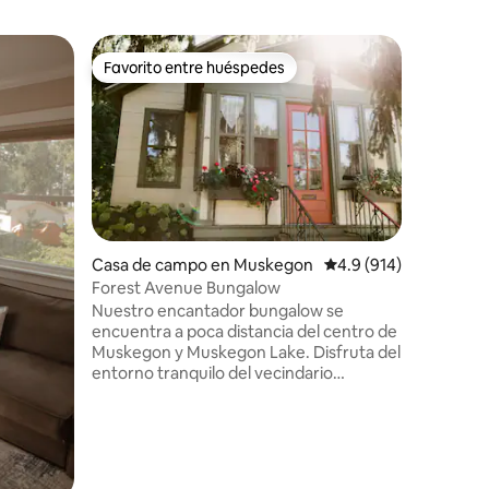
Alojamie
Favorito entre huéspedes
Favorit
rido
Favorito entre huéspedes
Favorit
¡Casa de 
Míchigan
Tómatelo
única y t
actualiza
encuentra
duna de a
de la pla
alojamien
barro do
Casa de campo en Muskegon
Calificación promedio:
4.9 (914)
quitarse 
Forest Avenue Bungalow
La peque
Nuestro encantador bungalow se
hermosas
encuentra a poca distancia del centro de
electrod
Muskegon y Muskegon Lake. Disfruta del
inoxidabl
entorno tranquilo del vecindario
gratuito!
mientras estás cerca de toda la acción
¡Tenemo
que ofrece el centro de la ciudad.
Cervecerías, restaurantes, tiendas y el
mercado de agricultores te esperan. Si el
centro de la ciudad no es tu escena, el