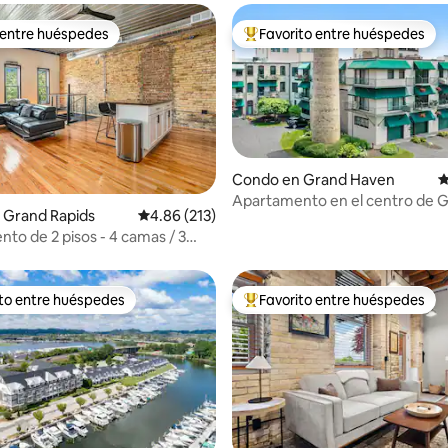
 entre huéspedes
Favorito entre huéspedes
 entre huéspedes
Favorito entre huéspedes prefe
Condo en Grand Haven
C
Apartamento en el centro de 
dio: 5 de 5, 7 reseñas
 Grand Rapids
Calificación promedio: 4.86 de 5, 213 reseñas
4.86 (213)
Haven.
to de 2 pisos - 4 camas / 3
mpletos
ito entre huéspedes
Favorito entre huéspedes
 entre huéspedes preferido
Favorito entre huéspedes prefe