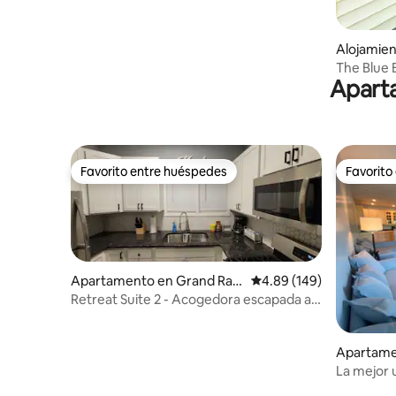
Alojamien
The Blue 
Aparta
cerca de l
Favorito entre huéspedes
Favorito
Favorito entre huéspedes
Favorito
Apartamento en Grand Rapi
Calificación promedio: 
4.89 (149)
ds
Retreat Suite 2 - Acogedora escapada al
centro de la ciudad
Apartame
en
La mejor 
Block Wa