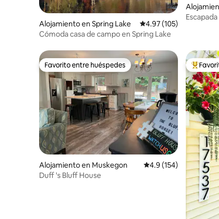
Alojamien
Escapada 
Alojamiento en Spring Lake
Calificación promedio: 
4.97 (105)
Whitehall
Cómoda casa de campo en Spring Lake
Favorito entre huéspedes
Favor
Favorito entre huéspedes
Favorito
Alojamiento en Muskegon
Calificación promedio:
4.9 (154)
Duff 's Bluff House