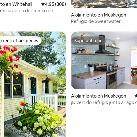
to en Whitehall
Calificación promedio: 4.95 de 5, 308 reseñas
4.95 (308)
única cerca del centro de
4.97 de 5, 105 reseñas
Alojamiento en Muskegon
Refugio de Sweetwater
ito entre huéspedes
Superanfitrión
 entre huéspedes preferido
Superanfitrión
Alojamiento en Muskegon
C
¡Divertido refugio junto al lago 
 4.9 de 5, 154 reseñas
playa con sala de juegos!