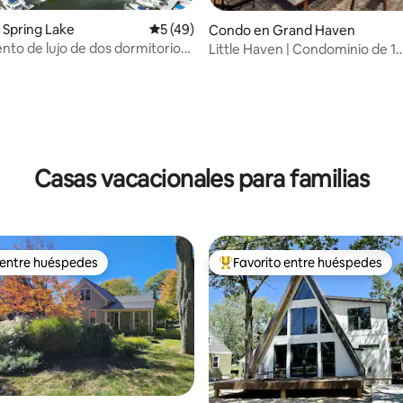
4.83 de 5, 105 reseñas
Spring Lake
Calificación promedio: 5 de 5, 49 reseñas
5 (49)
Condo en Grand Haven
to de lujo de dos dormitorios
Little Haven | Condominio de 1
rto deportivo
dormitorio en el centro de Gr
Casas vacacionales para familias
 entre huéspedes
Favorito entre huéspedes
 entre huéspedes
Favorito entre huéspedes prefe