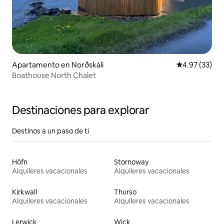
Apartamento en Norðskáli
Calificación 
4.97 (33)
Boathouse North Chalet
Destinaciones para explorar
Destinos a un paso de ti
Höfn
Stornoway
Alquileres vacacionales
Alquileres vacacionales
Kirkwall
Thurso
Alquileres vacacionales
Alquileres vacacionales
Lerwick
Wick