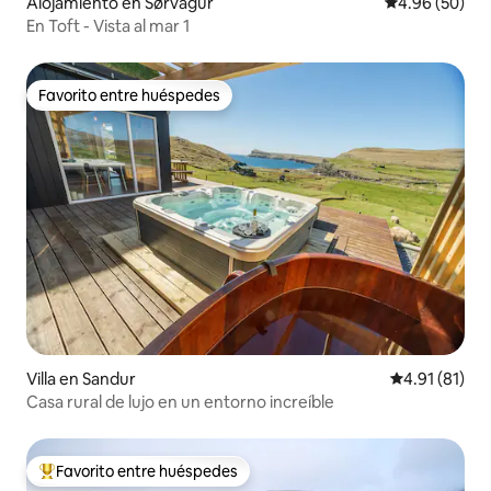
Alojamiento en Sørvágur
Calificación p
4.96 (50)
En Toft - Vista al mar 1
Favorito entre huéspedes
Favorito entre huéspedes
Villa en Sandur
Calificación 
4.91 (81)
Casa rural de lujo en un entorno increíble
Favorito entre huéspedes
Favorito entre huéspedes preferido