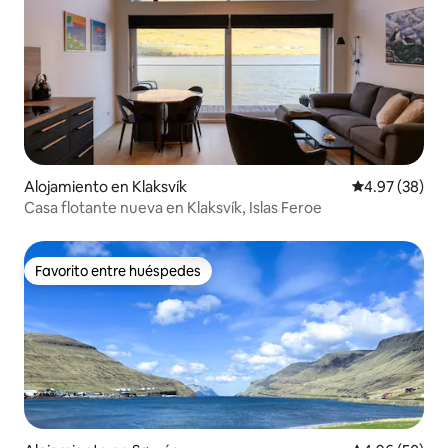
Alojamiento en Klaksvík
Calificación p
4.97 (38)
Casa flotante nueva en Klaksvík, Islas Feroe
Favorito entre huéspedes
Favorito entre huéspedes