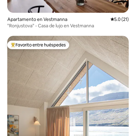
Apartamento en Vestmanna
Calificación
5.0 (21)
"Ronjustova" - Casa de lujo en Vestmanna
Favorito entre huéspedes
Favorito entre huéspedes preferido