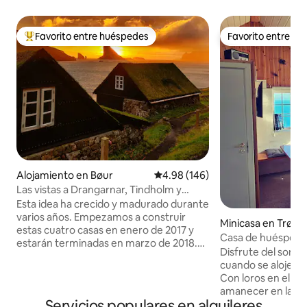
Favorito entre huéspedes
Favorito entre h
Favorito entre huéspedes preferido
Favorito entre h
Alojamiento en Bøur
Calificación promedio: 4.98 de 5
4.98 (146)
Las vistas a Drangarnar, Tindholm y
Mykines
Esta idea ha crecido y madurado durante
varios años. Empezamos a construir
Minicasa en Trølla
estas cuatro casas en enero de 2017 y
Casa de huéspede
estarán terminadas en marzo de 2018.
Disfrute del sonid
Las antiguas casas feroesas son
cuando se aloje en
agradables al paisaje general de las islas
Con loros en el jar
Feroe y, por lo tanto, nos dirigimos de
amanecer en la ven
forma natural a este antiguo método de
Servicios populares en alquileres
puesta de sol en la