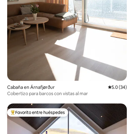
Cabaña en Árnafjørður
Calificación
5.0 (34)
Cobertizo para barcos con vistas al mar
Favorito entre huéspedes
Favorito entre huéspedes preferido