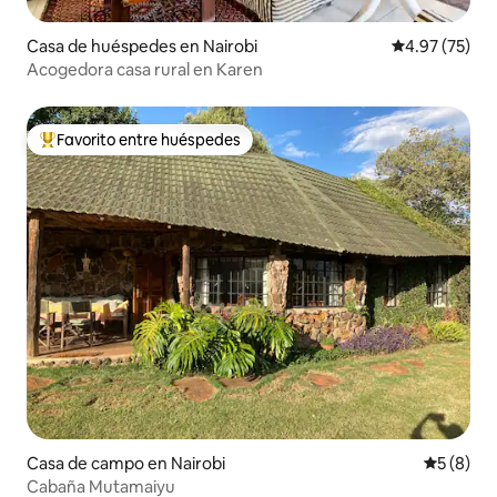
Casa de huéspedes en Nairobi
Calificación 
4.97 (75)
Acogedora casa rural en Karen
Favorito entre huéspedes
Favorito entre huéspedes preferido
Casa de campo en Nairobi
Calificac
5 (8)
Cabaña Mutamaiyu