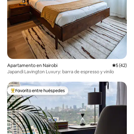
Apartamento en Nairobi
Calificaci
5 (42)
Japandi Lavington Luxury: barra de espresso y vinilo
Favorito entre huéspedes
Favorito entre huéspedes preferido