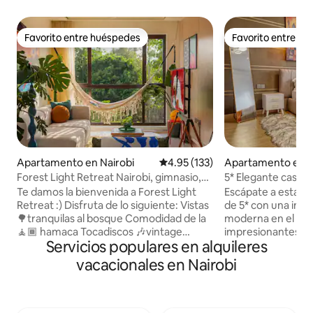
Favorito entre huéspedes
Favorito entre h
Favorito entre huéspedes
Favorito entre h
Apartamento en Nairobi
Calificación promedio: 4.95 de 5
4.95 (133)
Apartamento en N
Forest Light Retreat Nairobi, gimnasio,
5* Elegante casa a
piscina
85'/cama tamaño 
Te damos la bienvenida a Forest Light
Escápate a esta el
Retreat :) Disfruta de lo siguiente: Vistas
de 5* con una incr
🌳tranquilas al bosque Comodidad de la
moderna en el piso
🧘🏾 hamaca Tocadiscos 🎶vintage
impresionantes vi
Servicios populares en alquileres
Colección de💿 vinilos Gimnasio
Relájese con un te
🏋🏾‍♀️totalmente equipado Piscina 🏊🏼‍♀️
y opciones de str
vacacionales en Nairobi
climatizada 🎱Mesas de billar. 🏓Pimpón
HBO y más. El dorm
Espacio para💼 trabajar. 🚀Wi-Fi rápido 🍿
cuenta con una ca
Netflix Luces 🏮ambientales.
cocina está total
🅿️aparcamiento Cocina 🍳 totalmente
electrodomésticos