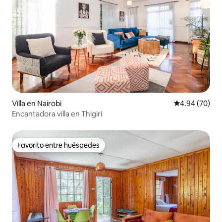
Villa en Nairobi
Calificación p
4.94 (70)
Encantadora villa en Thigiri
Favorito entre huéspedes
Favorito entre huéspedes