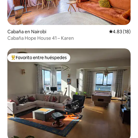
Cabaña en Nairobi
Calificación 
4.83 (18)
Cabaña Hope House 41 – Karen
Favorito entre huéspedes
Favorito entre huéspedes preferido