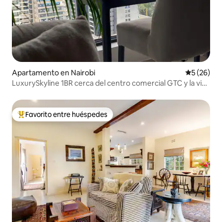
Apartamento en Nairobi
Calificaci
5 (26)
LuxurySkyline 1BR cerca del centro comercial GTC y la vida
nocturna
Favorito entre huéspedes
Favorito entre huéspedes preferido