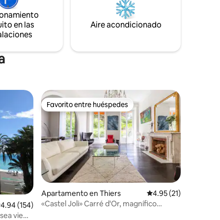
ionamiento
ito en las
Aire acondicionado
alaciones
a
Favorito entre huéspedes
Favorito entre huéspedes
Apartamento en Thiers
Calificación promedio:
4.95 (21)
«Castel Joli» Carré d'Or, magnífico
alificación promedio: 4.94 de 5, 154 reseñas
4.94 (154)
dúplex con vistas al jardín
sea view.