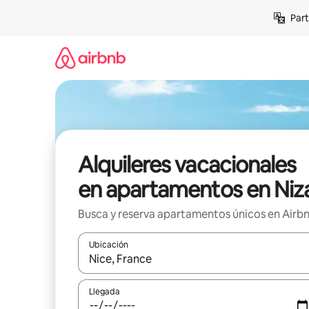
Omite
Part
el
contenido
Alquileres vacacionales
en apartamentos en Niz
Busca y reserva apartamentos únicos en Airb
Ubicación
Cuando los resultados estén disponibles, navega co
Llegada