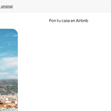
 original
Pon tu casa en Airbnb
o o desliza el dedo.