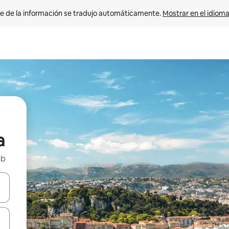
e de la información se tradujo automáticamente. 
Mostrar en el idioma
a
nb
n las teclas de flecha hacia arriba y hacia abajo o explora con el tact