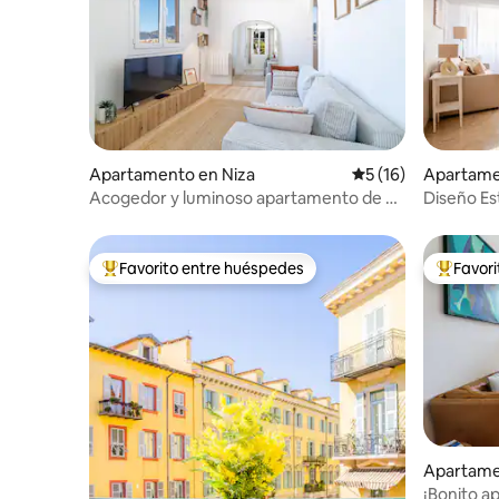
Apartamento en Niza
Calificación promed
5 (16)
Apartame
cin
Acogedor y luminoso apartamento de 2
Diseño Es
habitaciones - Le Port de Nice
Favorito entre huéspedes
Favor
Favorito entre huéspedes preferido
Favorito
Apartame
¡Bonito a