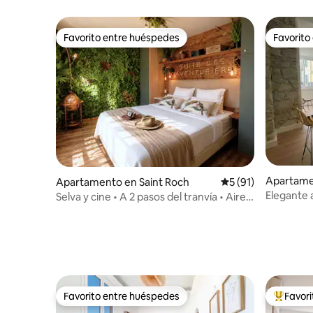
Niza
Favorito entre huéspedes
Favorito
Favorito entre huéspedes
Favorito
Apartame
Apartamento en Saint Roch
Calificación promed
5 (91)
Elegante 
Selva y cine • A 2 pasos del tranvía • Aire
en el pue
acondicionado
Favorito entre huéspedes
Favor
Favorito entre huéspedes
Favorito