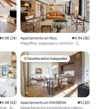
Calificación promedio: 4.96 de 5, 24 reseñas
4.96 (24)
Apartamento en Niza
Calificación promedio:
4.94 (36)
Magnífico, espacioso y céntrico - 2
dormitorios - /AC
Favorito entre huéspedes
rido
Favorito entre huéspedes preferido
Calificación promedio: 4.98 de 5, 62 reseñas
4.98 (62)
Apartamento en MASSENA
Calificación promed
5 (20)
 mar · Aire
Departamento excepcional en pleno