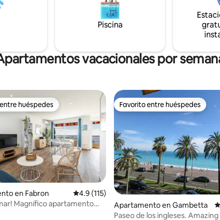
do lo que necesitas para una
Estac
ómoda y sin preocupaciones.
Piscina
gratu
 en su lugar para que tu estadía
inst
ente inolvidable.
Apartamentos vacacionales por seman
 entre huéspedes
Favorito entre huéspedes
 entre huéspedes
Favorito entre huéspedes
 4.88 de 5, 24 reseñas
nto en Fabron
Calificación promedio: 4.9 de 5, 115 reseñas
4.9 (115)
l mar! Magnífico apartamento
Apartamento en Gambetta
C
za. Aire acondicionado
Paseo de los ingleses. Amazing 