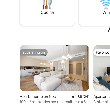
ofrece to
cuadrados)
estadía c
Cocina
Wifi
Todo está
sea realm
Superanfitrión
Favorito
Superanfitrión
Favorito
Apartamento en Niza
Calificación promedio:
4.88 (24)
Apartame
100 m² renovados por un arquitecto a 5
¡Vistas a
minutos del mar y del casco antiguo de
con terra