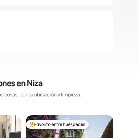
ones en Niza
 cosas, por su ubicación y limpieza.
Apartame
Favorito entre huéspedes
Favor
Favorito entre huéspedes preferido
Favorit
Aplicació
vistas al 
Este apa