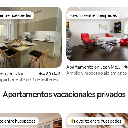
3bedrooms
 entre huéspedes
Favorito entre huéspedes
 entre huéspedes
Favorito entre huéspedes
Apartamento en Jean Méd
Ca
ecin
Amplio y moderno alojamiento 
nto en Niza
Calificación promedio: 4.89 de 5, 146 reseñas
4.89 (146)
io: 5 de 5, 91 reseñas
balcones hipercentro
apartamento de 2 dormitorios
rto de Niza
Apartamentos vacacionales privados
ito entre huéspedes
Favorito entre huéspedes
 entre huéspedes preferido
Favorito entre huéspedes prefe