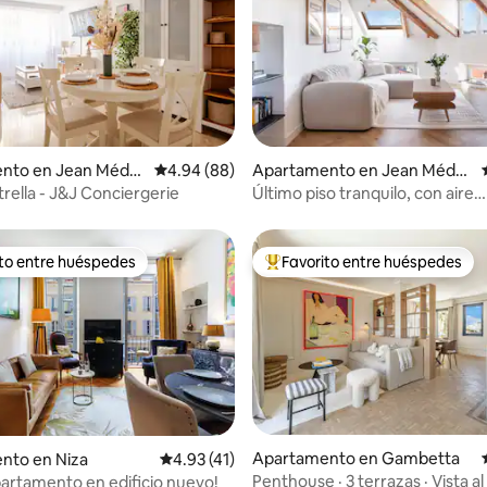
io: 5 de 5, 16 reseñas
nto en Jean Méde
Calificación promedio: 4.94 de 5, 88 reseñas
4.94 (88)
Apartamento en Jean Méde
cin
trella - J&J Conciergerie
Último piso tranquilo, con aire
acondicionado y vista relajante
ito entre huéspedes
Favorito entre huéspedes
 entre huéspedes preferido
Favorito entre huéspedes prefe
Apartamento en Gambetta
nto en Niza
Calificación promedio: 4.93 de 5, 41 reseñas
4.93 (41)
Penthouse · 3 terrazas · Vista al
partamento en edificio nuevo!