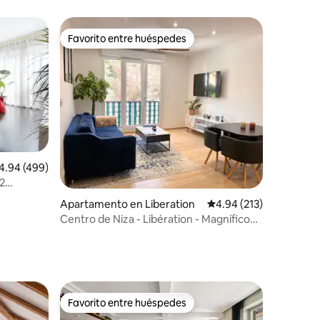
Favorito entre huéspedes
Favorito entre huéspedes
lificación promedio: 4.94 de 5, 499 reseñas
4.94 (499)
2
Apartamento en Liberation
Calificación promedio: 
4.94 (213)
Centro de Niza - Libération - Magnífico
apartamento de 2 habitaciones
Favorito entre huéspedes
rido
Favorito entre huéspedes