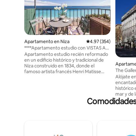
Apartamento en Niza
Calificación promedio: 
4.97 (354)
****Apartamento estudio con VISTAS AL
MAR y BALCÓN****
Apartamento estudio recién reformado
en un edificio histórico y tradicional de
Apartame
Niza construido en 1834, donde el
cin
The Galler
famoso artista francés Henri Matisse
Avenue
Alójate e
vivió y pintó varias obras maestras como
encantado
La bahía de Niza en 1918. Fantástica vista
histórico
panorámica al mar desde el balcón. Playa
mar y de l
y salón Beau Rivage a la vuelta de la
Comodidades p
perfecta p
esquina. A solo unos minutos a pie del
playas, el
corazón de la ciudad, el casco antiguo
estilo de v
(genial de día y de noche), muchos
dormitori
restaurantes y zonas comerciales.
Seguro, l
Acogedor y luminoso, ya que el
acondicio
apartamento está orientado al sur.
departam
Habitación de 32 m2 (344 pies