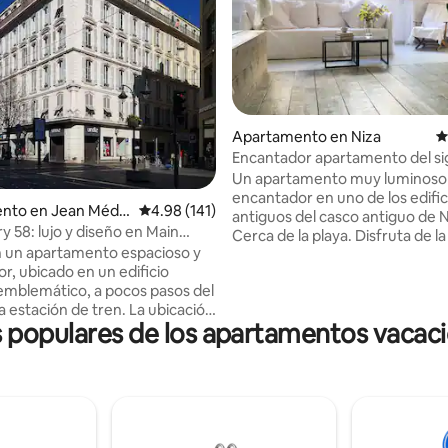
4.97 de 5, 354 reseñas
Apartamento en Niza
C
Encantador apartamento del sig
en el casco antiguo.
Un apartamento muy luminoso
encantador en uno de los edifi
nto en Jean Méde
Calificación promedio: 4.98 de 5, 141 reseñas
4.98 (141)
antiguos del casco antiguo de N
y 58: lujo y diseño en Main
Cerca de la playa. Disfruta de la
n un apartamento espacioso y
más bonita de Niza. El apartam
r, ubicado en un edificio
cómodo y encantador, con una
 emblemático, a pocos pasos del
totalmente equipada, lavadora 
a estación de tren. La ubicación
acondicionado. Mide 80 metro
opulares de los apartamentos vacaci
ara explorar Niza a pie, entre
cuadrados. Como es uno de los 
 centro de la ciudad y el relajado
más antiguos de Niza, no hay as
ida mediterráneo. ✨ 3
apartamento está justo al lado
os – 2 baños – 2 baños ✨
Saleya y a unos 100 metros del 
uminoso, con aire
¡totalmente maravilloso! El ap
nado y tranquilo, nuestro
se encuentra en un 3ª piso sin ascensor.
ento totalmente equipado
¡Que lo disfrutes!