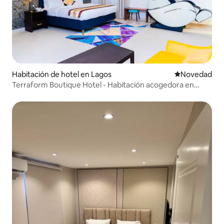
Habitación de hotel en Lagos
Lugar para ho
Novedad
Terraform Boutique Hotel - Habitación acogedora en
Lekki.