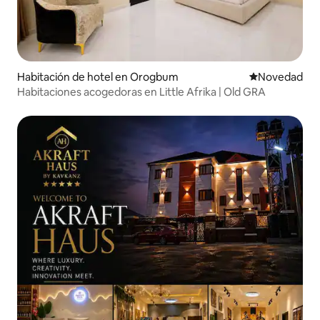
Habitación de hotel en Orogbum
Lugar para ho
Novedad
Habitaciones acogedoras en Little Afrika | Old GRA