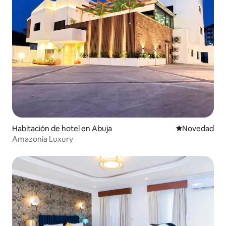
Habitación de hotel en Abuja
Lugar para ho
Novedad
Amazonia Luxury