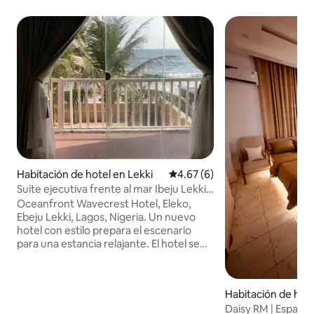
Habitación de hotel en Lekki
Calificación promedio: 4.67 de
4.67 (6)
Suite ejecutiva frente al mar Ibeju Lekki
Lagos Nig
Oceanfront Wavecrest Hotel, Eleko,
Ebeju Lekki, Lagos, Nigeria. Un nuevo
hotel con estilo prepara el escenario
para una estancia relajante. El hotel se
encuentra a 2 horas del aeropuerto MM,
Lagos, pero la increíble vista al mar vale
la pena el tiempo de viaje. Fabuloso
Habitación de hot
terreno privado. Excelente comida
Daisy RM | Espaci
preparada por chefs de primera clase.