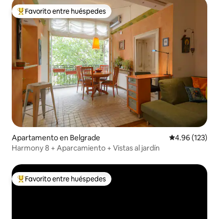
Favorito entre huéspedes
Favorito entre huéspedes preferido
Apartamento en Belgrade
Calificación p
4.96 (123)
Harmony 8 + Aparcamiento + Vistas al jardín
Favorito entre huéspedes
Favorito entre huéspedes preferido