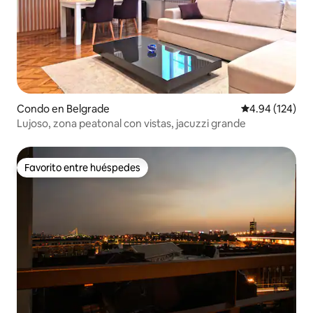
Condo en Belgrade
Calificación pr
4.94 (124)
Lujoso, zona peatonal con vistas, jacuzzi grande
Favorito entre huéspedes
Favorito entre huéspedes