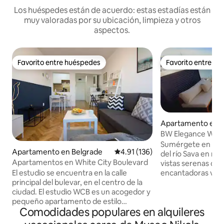
Los huéspedes están de acuerdo: estas estadías están
muy valoradas por su ubicación, limpieza y otros
aspectos.
Favorito entre huéspedes
Favorito entre h
Favorito entre huéspedes
Favorito entre h
Apartamento en B
BW Elegance Wate
Sumérgete en las 
Apartamento en Belgrade
Calificación promedio: 4.91 de 5
4.91 (136)
del río Sava en nu
Apartamentos en White City Boulevard
vistas serenas dura
encantadoras vist
El estudio se encuentra en la calle
Nuevo Belgrado, r
principal del bulevar, en el centro de la
iluminados. Perfec
ciudad. El estudio WCB es un acogedor y
tranquilidad como 
pequeño apartamento de estilo
Comodidades populares en alquileres
ciudad, nuestro e
escandinavo, totalmente reformado y
para familias o gr
abierto para alojarte en Belgrado. Es