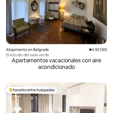
Alojamiento en Belgrade
Calificación p
4.92 (50)
El estudio del oasis verde
Apartamentos vacacionales con aire
acondicionado
Favorito entre huéspedes
Favorito entre huéspedes preferido