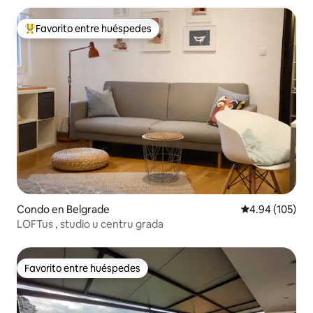
Favorito entre huéspedes
Favorito entre huéspedes preferido
Condo en Belgrade
Calificación pr
4.94 (105)
LOFTus , studio u centru grada
Favorito entre huéspedes
Favorito entre huéspedes