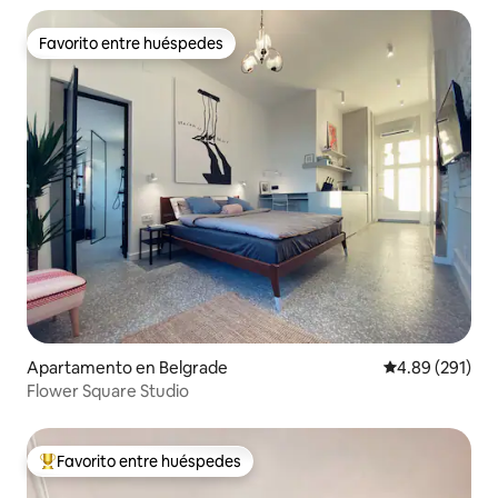
Favorito entre huéspedes
Favorito entre huéspedes
Apartamento en Belgrade
Calificación pr
4.89 (291)
Flower Square Studio
Favorito entre huéspedes
Favorito entre huéspedes preferido