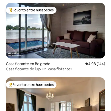
Favorito entre huéspedes
Favorito entre huéspedes preferido
Casa flotante en Belgrade
Calificación pr
4.98 (144)
Casa flotante de lujo «Mi casa flotante»
Favorito entre huéspedes
Favorito entre huéspedes preferido