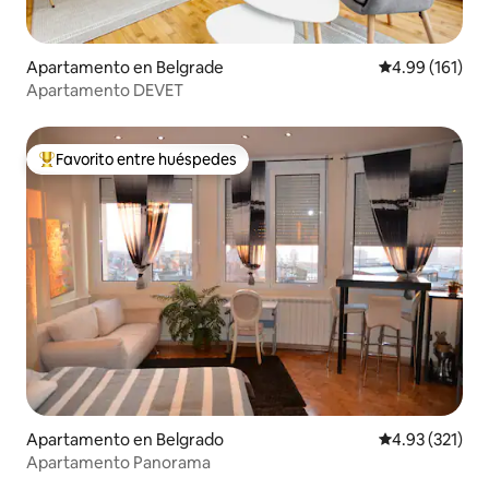
Apartamento en Belgrade
Calificación p
4.99 (161)
Apartamento DEVET
Favorito entre huéspedes
Favorito entre huéspedes preferido
Apartamento en Belgrado
Calificación p
4.93 (321)
Apartamento Panorama