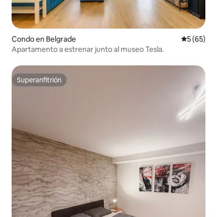
Condo en Belgrade
Calificaci
5 (65)
Apartamento a estrenar junto al museo Tesla.
Superanfitrión
Superanfitrión