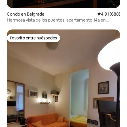
Condo en Belgrade
Calificación pr
4.91 (688)
Hermosa vista de los puentes, apartamento 14a en
Savamala
Favorito entre huéspedes
Favorito entre huéspedes