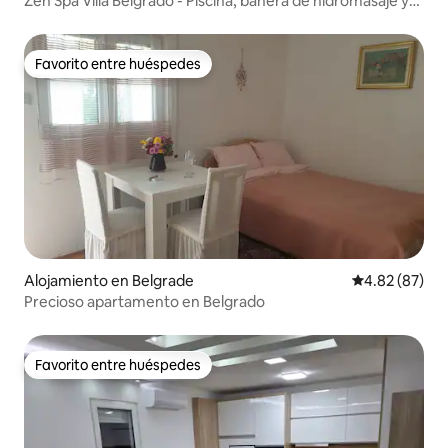
Zen Spa Villa Belgrado - Piscina, bañera de hidromasaje y
sauna
Favorito entre huéspedes
Favorito entre huéspedes
Alojamiento en Belgrade
Calificación p
4.82 (87)
Precioso apartamento en Belgrado
Favorito entre huéspedes
Favorito entre huéspedes