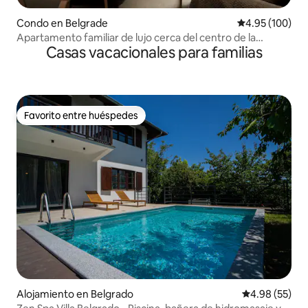
Condo en Belgrade
Calificación pr
4.95 (100)
Apartamento familiar de lujo cerca del centro de la
Casas vacacionales para familias
fortaleza de Belgrado
Favorito entre huéspedes
Favorito entre huéspedes
Alojamiento en Belgrado
Calificación p
4.98 (55)