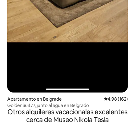
Apartamento en Belgrade
Calificación pr
4.98 (162)
GoldenSuit77, junto al agua en Belgrado
Otros alquileres vacacionales excelentes
cerca de Museo Nikola Tesla