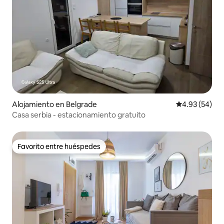
Alojamiento en Belgrade
Calificación p
4.93 (54)
Casa serbia - estacionamiento gratuito
Favorito entre huéspedes
Favorito entre huéspedes