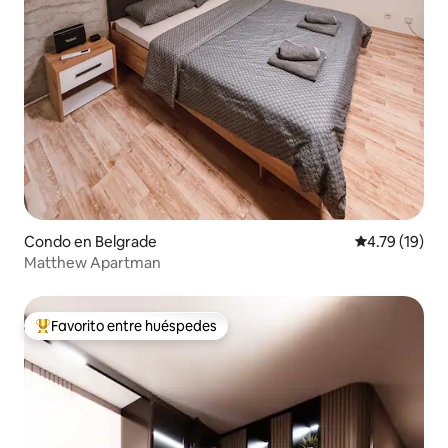
Condo en Belgrade
Calificación 
4.79 (19)
Matthew Apartman
Favorito entre huéspedes
Favorito entre huéspedes preferido