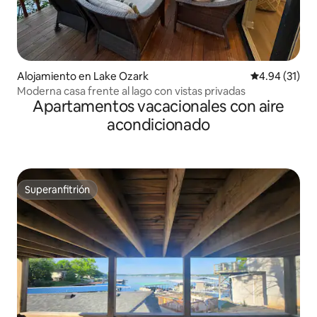
Alojamiento en Lake Ozark
Calificación 
4.94 (31)
Moderna casa frente al lago con vistas privadas
Apartamentos vacacionales con aire
acondicionado
Superanfitrión
Superanfitrión