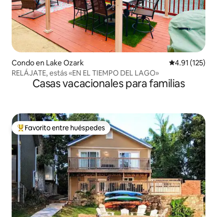
Condo en Lake Ozark
Calificación p
4.91 (125)
RELÁJATE, estás «EN EL TIEMPO DEL LAGO»
Casas vacacionales para familias
Favorito entre huéspedes
Favorito entre huéspedes preferido