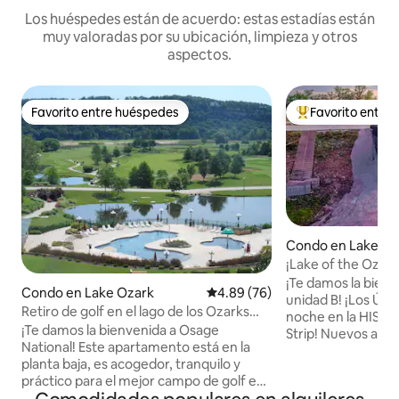
Los huéspedes están de acuerdo: estas estadías están
muy valoradas por su ubicación, limpieza y otros
aspectos.
Favorito entre huéspedes
Favorito entre
Favorito entre huéspedes
Favorito entre hu
Condo en Lake Oz
¡Lake of the Ozar
vacaciones en la F
¡Te damos la bienv
Condo en Lake Ozark
Calificación promedio: 4.89 de 
4.89 (76)
unidad B! ¡Los ÚNICOS alquileres por
Retiro de golf en el lago de los Ozarks
noche en la HIST
con opciones de barco.
¡Te damos la bienvenida a Osage
Strip! Nuevos apa
National! Este apartamento está en la
vacacional de 3 do
planta baja, es acogedor, tranquilo y
la franja. Todo es 
práctico para el mejor campo de golf en
elegante. Esta uni
Lake of the Ozarks. Disfruta del