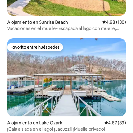
Alojamiento en Sunrise Beach
Calificación pr
4.98 (130)
Vacaciones en el muelle~Escapada al lago con muelle,
fogata y kayaks
Favorito entre huéspedes
Favorito entre huéspedes
Alojamiento en Lake Ozark
Calificación p
4.87 (39)
¡Cala aislada en el lago! ¡Jacuzzi! ¡Muelle privado!