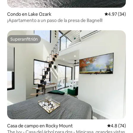
Condo en Lake Ozark
Calificación p
4.97 (34)
¡Apartamento a un paso de la presa de Bagnell!
Superanfitrión
Superanfitrión
Casa de campo en Rocky Mount
Calificación
4.8 (74)
The Ivy - Casa del árbol para dos - Minicasa, grandes vistas