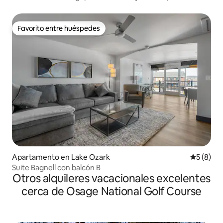
amarradero para botes de 30 x 10
Favorito entre huéspedes
Favorito entre huéspedes
Apartamento en Lake Ozark
Calificac
5 (8)
Suite Bagnell con balcón B
Otros alquileres vacacionales excelentes
cerca de Osage National Golf Course