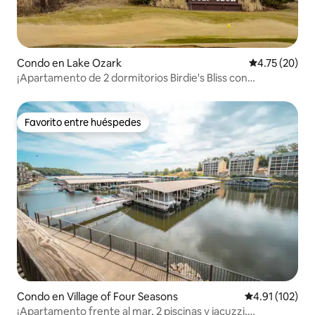
Condo en Lake Ozark
Calificación 
4.75 (20)
¡Apartamento de 2 dormitorios Birdie's Bliss con
capacidad para 6 personas!
Favorito entre huéspedes
Favorito entre huéspedes
Condo en Village of Four Seasons
Calificación p
4.91 (102)
¡Apartamento frente al mar, 2 piscinas y jacuzzi,