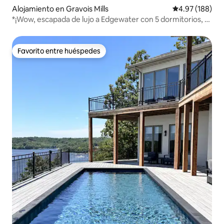
Alojamiento en Gravois Mills
Calificación pr
4.97 (188)
*¡Wow, escapada de lujo a Edgewater con 5 dormitorios, 4
baños y jacuzzi!
Favorito entre huéspedes
Favorito entre huéspedes