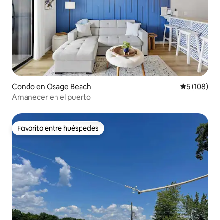
Condo en Osage Beach
Calificació
5 (108)
Amanecer en el puerto
Favorito entre huéspedes
Favorito entre huéspedes