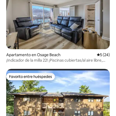
Apartamento en Osage Beach
Calificaci
5 (24)
¡Indicador de la milla 22! ¡Piscinas cubiertas/al aire libre,
jacuzzi!
Favorito entre huéspedes
Favorito entre huéspedes