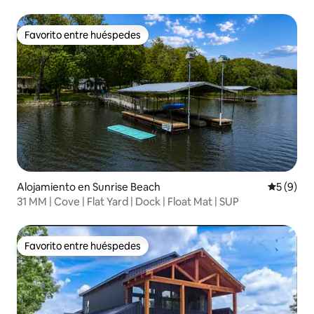
Favorito entre huéspedes
Favorito entre huéspedes
Alojamiento en Sunrise Beach
Calificac
5 (9)
31 MM | Cove | Flat Yard | Dock | Float Mat | SUP
Favorito entre huéspedes
Favorito entre huéspedes