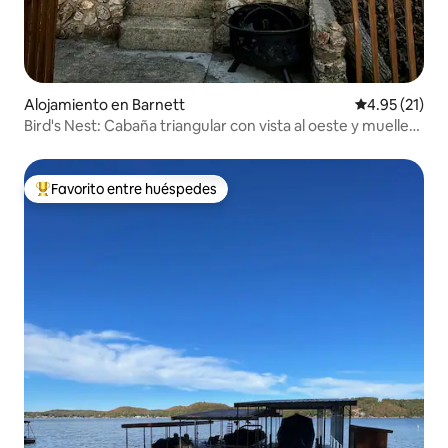
Alojamiento en Barnett
Calificación 
4.95 (21)
Bird's Nest: Cabaña triangular con vista al oeste y muelle
privado
Favorito entre huéspedes
Favorito entre huéspedes preferido