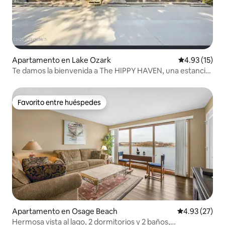
Apartamento en Lake Ozark
Calificación 
4.93 (15)
Te damos la bienvenida a The HIPPY HAVEN, una estancia
con buenas vibras y genial
Favorito entre huéspedes
Favorito entre huéspedes
Apartamento en Osage Beach
Calificación 
4.93 (27)
Hermosa vista al lago, 2 dormitorios y 2 baños,