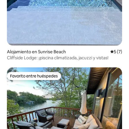
Alojamiento en Sunrise Beach
Calificac
5 (7)
Cliffside Lodge: ¡piscina climatizada, jacuzzi y vistas!
Favorito entre huéspedes
Favorito entre huéspedes