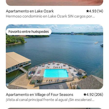
Apartamento en Lake Ozark
Calificación 
4.93 (14)
Hermoso condominio en Lake Ozark SIN cargos por
limpieza
Favorito entre huéspedes
Favorito entre huéspedes
Apartamento en Village of Four Seasons
Calificación pr
4.92 (206)
¡Vista al canal principal frente al agua! ¡Sin escaleras!
¡Jacuzzi!