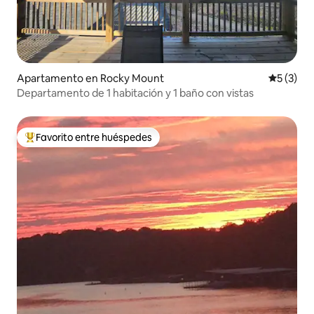
Apartamento en Rocky Mount
Calificac
5 (3)
Departamento de 1 habitación y 1 baño con vistas
Favorito entre huéspedes
Favorito entre huéspedes preferido