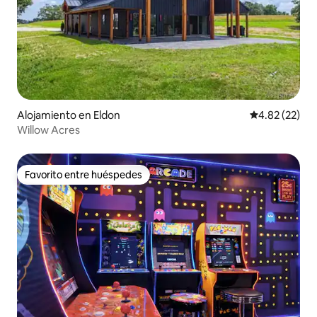
Alojamiento en Eldon
Calificación 
4.82 (22)
Willow Acres
Favorito entre huéspedes
Favorito entre huéspedes