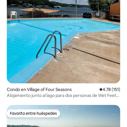
Condo en Village of Four Seasons
Calificación p
4.78 (151)
Alojamiento junto al lago para dos personas de Wet Feet
Retreats
Favorito entre huéspedes
Favorito entre huéspedes