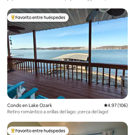
capacidad para 4 personas!
Favorito entre huéspedes
Favorito entre huéspedes preferido
Condo en Lake Ozark
Calificación pr
4.97 (106)
Retiro romántico a orillas del lago: ¡cerca del lago!
Favorito entre huéspedes
Favorito entre huéspedes preferido