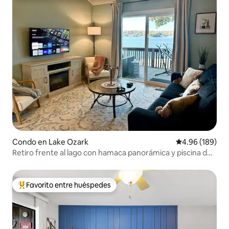
Condo en Lake Ozark
Calificación pr
4.96 (189)
Retiro frente al lago con hamaca panorámica y piscina de
agua salada
Favorito entre huéspedes
Favorito entre huéspedes preferido