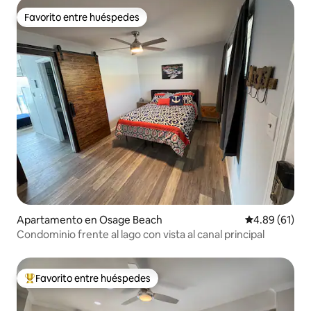
Favorito entre huéspedes
Favorito entre huéspedes
Apartamento en Osage Beach
Calificación 
4.89 (61)
Condominio frente al lago con vista al canal principal
Favorito entre huéspedes
Favorito entre huéspedes preferido