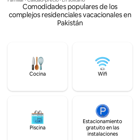
Respaldo de UPS A
ascensor). La unidad con aire
Comodidades populares de los
inversor de 1,5 toneladas 
acondicionado cuenta con un dormitorio
complejos residenciales vacacionales en
privado Pequeña 
espacioso con tocador/escritorio. Tiene
hacer té Limpieza 
Pakistán
una agradable sala de estar con una
Estacionamiento 
cocina americana, un horno microondas,
abiertos a todo ti
una nevera, un hervidor eléctrico, la
¡reserva con confi
vajilla necesaria, un juego de sofás
estadía!
Chesterfield y un televisor LED de
pantalla plana. Por último, nuestro
apartamento tiene capacidad para 2-3
adultos (con la posibilidad de colchón
adicional para una estancia cómoda).
Cocina
Wifi
Estacionamiento
Piscina
gratuito en las
instalaciones