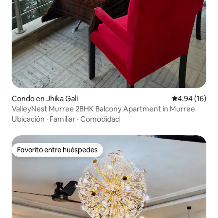
Condo en Jhika Gali
Calificación 
4.94 (16)
ValleyNest Murree 2BHK Balcony Apartment in Murree
Ubicación
·
Familiar
·
Comodidad
Favorito entre huéspedes
Favorito entre huéspedes