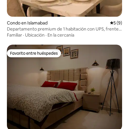
Condo en Islamabad
Calificac
5 (9)
Departamento premium de 1 habitación con UPS, frente
al Giga Mall • Piscina incluida
Familiar
·
Ubicación
·
En la cercanía
Favorito entre huéspedes
Favorito entre huéspedes