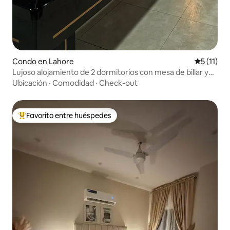
Condo en Lahore
Calificaci
5 (11)
Lujoso alojamiento de 2 dormitorios con mesa de billar y
cine al aire libre
Ubicación
·
Comodidad
·
Check-out
Favorito entre huéspedes
Favorito entre huéspedes preferido