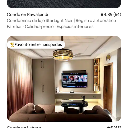
Condo en Rawalpindi
Calificación p
4.89 (54)
Condominio de lujo StarLight Noir | Registro automático
Familiar
·
Calidad-precio
·
Espacios interiores
Favorito entre huéspedes
Favorito entre huéspedes preferido
Condo en Lahore
Calificaci
5 (45)