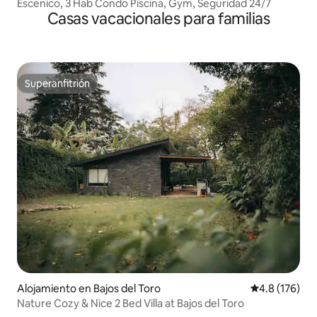
Escenico, 3 Hab Condo Piscina, Gym, Seguridad 24/7
Casas vacacionales para familias
Superanfitrión
Superanfitrión
Alojamiento en Bajos del Toro
Calificación 
4.8 (176)
Nature Cozy & Nice 2 Bed Villa at Bajos del Toro