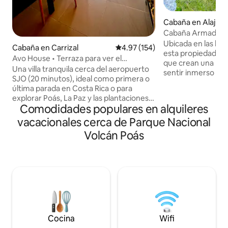
Cabaña en Alajuel
Cabaña Armadillo 
Ubicada en las lad
Cabaña en Carrizal
Calificación promedio: 4.97 de 5
4.97 (154)
esta propiedad es
Avo House • Terraza para ver el
que crean una barr
atardecer • Aire acondicionado • Cerca
Una villa tranquila cerca del aeropuerto
sentir inmerso en 
de SJO
SJO (20 minutos), ideal como primera o
pájaros y el viento
última parada en Costa Rica o para
para descansar, me
explorar Poás, La Paz y las plantaciones
cuerpo con energía nat
Comodidades populares en alquileres
de café. Avo House ofrece aire
tiene capacidad p
acondicionado, Wi-Fi rápido, cocina y
vacacionales cerca de Parque Nacional
ideal para familias y parej
una terraza privada al atardecer con
km del Parque Nac
Volcán Poás
árboles frutales, plantas de café, pájaros
Está cerca de una
y aire de montaña. Perfecto para
restaurantes, tien
parejas, viajeros en solitario, familias
gasolinera y tiend
pequeñas o trabajadores remotos que
Desde el aeropuer
buscan comodidad, privacidad y una
encuentra a 40 mi
estadía relajante. El camino está
pavimentado, no se necesita un 4x4 y
Uber funciona bien. Gracia Verde se está
expandiendo; es posible que haya
Cocina
Wifi
trabajo durante el día.