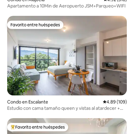
Apartamento a 10Min de Aeropuerto JSM+Parqueo+WIFI
Favorito entre huéspedes
Favorito entre huéspedes
Condo en Escalante
Calificación pr
4.89 (109)
Estudio con cama tamaño queen y vistas al atardecer +
jacuzzi
Favorito entre huéspedes
Favorito entre huéspedes preferido