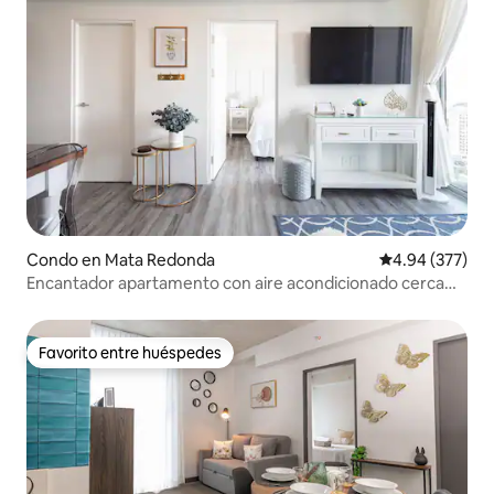
Condo en Mata Redonda
Calificación pr
4.94 (377)
Encantador apartamento con aire acondicionado cerca
del aeropuerto internacional
Favorito entre huéspedes
Favorito entre huéspedes