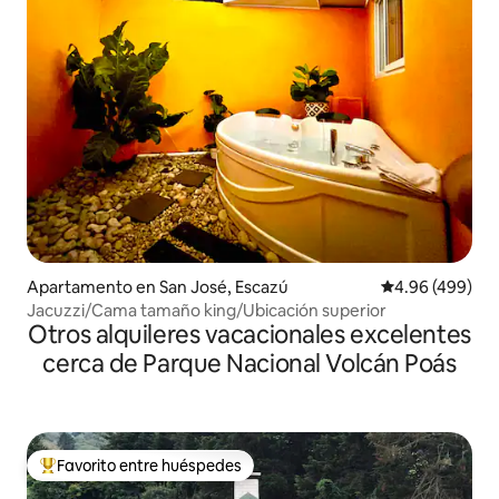
Apartamento en San José, Escazú
Calificación pr
4.96 (499)
Jacuzzi/Cama tamaño king/Ubicación superior
Otros alquileres vacacionales excelentes
cerca de Parque Nacional Volcán Poás
Favorito entre huéspedes
Favorito entre huéspedes preferido