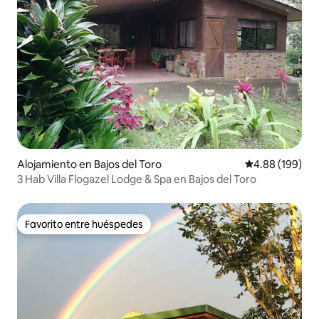
Alojamiento en Bajos del Toro
Calificación pr
4.88 (199)
3 Hab Villa Flogazel Lodge & Spa en Bajos del Toro
Favorito entre huéspedes
Favorito entre huéspedes