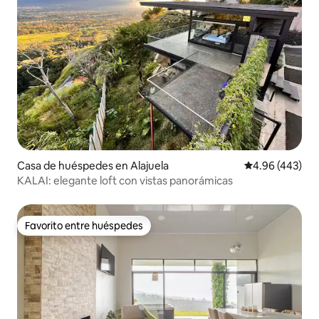
Casa de huéspedes en Alajuela
Calificación pr
4.96 (443)
KALAI: elegante loft con vistas panorámicas
Favorito entre huéspedes
Favorito entre huéspedes