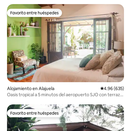
Favorito entre huéspedes
Favorito entre huéspedes
Alojamiento en Alajuela
Calificación pr
4.96 (635)
Oasis tropical a 5 minutos del aeropuerto SJO con terraza
acogedora
Favorito entre huéspedes
Favorito entre huéspedes