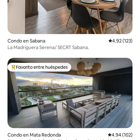
Condo en Sabana
Calificación p
4.92 (123)
La Madriguera Serena/ SECRT Sabana.
Favorito entre huéspedes
Favorito entre huéspedes preferido
Condo en Mata Redonda
Calificación pr
4.94 (102)