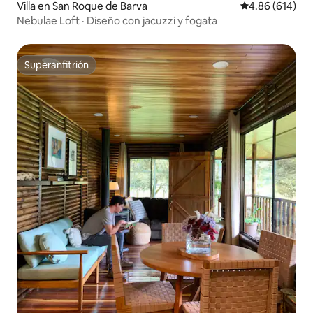
Villa en San Roque de Barva
Calificación pr
4.86 (614)
Nebulae Loft · Diseño con jacuzzi y fogata
Superanfitrión
Superanfitrión