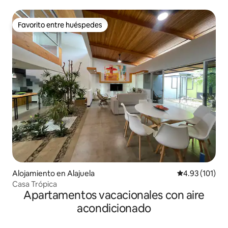
estilo
Favorito entre huéspedes
Favorito entre huéspedes
Alojamiento en Alajuela
Calificación p
4.93 (101)
Casa Trópica
Apartamentos vacacionales con aire
acondicionado