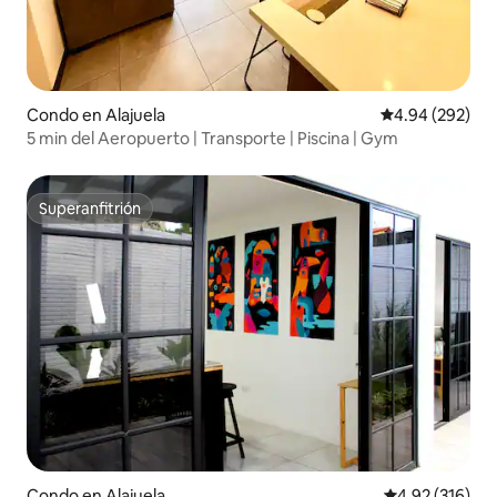
Condo en Alajuela
Calificación pr
4.94 (292)
5 min del Aeropuerto | Transporte | Piscina | Gym
Superanfitrión
Superanfitrión
Condo en Alajuela
Calificación p
4.92 (316)