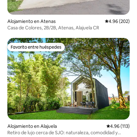
Alojamiento en Atenas
Calificación pr
4.96 (202)
Casa de Colores, 2B/2B, Atenas, Alajuela CR
Favorito entre huéspedes
Favorito entre huéspedes
Alojamiento en Alajuela
Calificación p
4.96 (113)
Retiro de lujo cerca de SJO: naturaleza, comodidad y