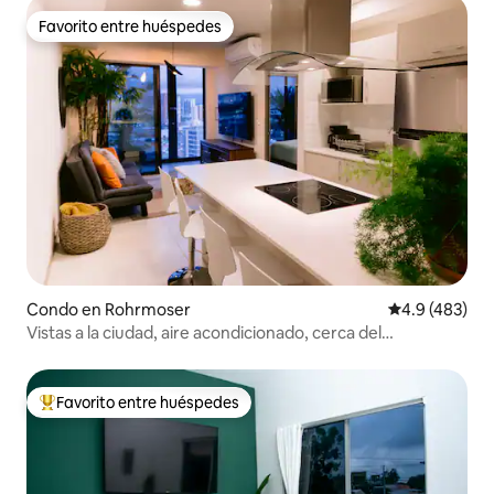
Favorito entre huéspedes
Favorito entre huéspedes
Condo en Rohrmoser
Calificación 
4.9 (483)
Vistas a la ciudad, aire acondicionado, cerca del
aeropuerto, 1903
Favorito entre huéspedes
Favorito entre huéspedes preferido