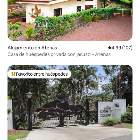
Alojamiento en Atenas
Calificación pr
4.99 (107)
Casa de huéspedes privada con jacuzzi - Atenas
Favorito entre huéspedes
Favorito entre huéspedes preferido