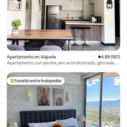
Apartamento en Alajuela
Calificación pr
4.89 (501)
Apartamento con piscina, aire acondicionado, gimnasio y
aparcamiento, a 3 minutos del aeropuerto
Favorito entre huéspedes
Favorito entre huéspedes preferido