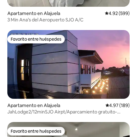
Apartamento en Alajuela
Calificación pr
4.92 (599)
3 Min Ana’s del Aeropuerto SJO A/C
Favorito entre huéspedes
Favorito entre huéspedes
Apartamento en Alajuela
Calificación pr
4.97 (189)
JahLodge2/12minSJO Airpt/Aparcamiento gratuito-
autoregistro
Favorito entre huéspedes
Favorito entre huéspedes