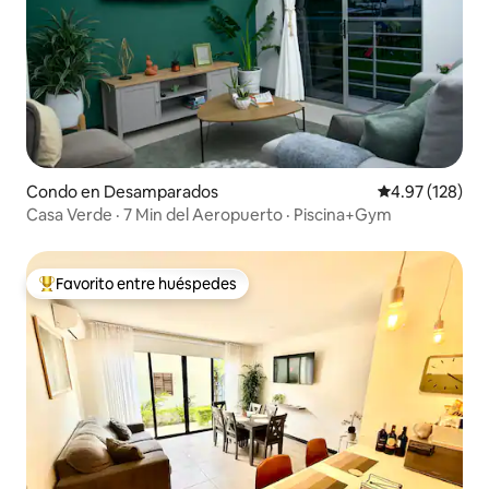
Condo en Desamparados
Calificación p
4.97 (128)
Casa Verde · 7 Min del Aeropuerto · Piscina+Gym
Favorito entre huéspedes
Favorito entre huéspedes preferido