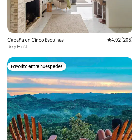
Cabaña en Cinco Esquinas
Calificación pr
4.92 (205)
¡Sky Hills!
Favorito entre huéspedes
Favorito entre huéspedes