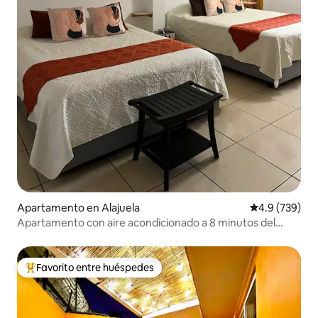
Apartamento en Alajuela
Calificación p
4.9 (739)
Apartamento con aire acondicionado a 8 minutos del
aeropuerto SJO, Alajuela
Favorito entre huéspedes
Favorito entre huéspedes preferido