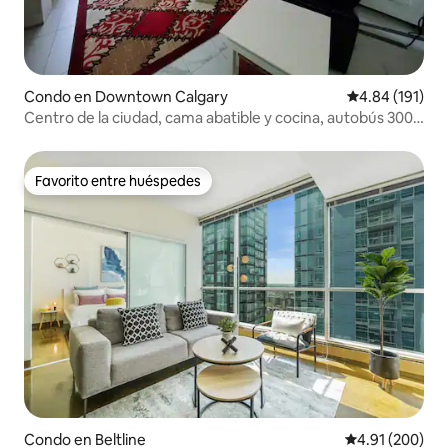
Condo en Downtown Calgary
Calificación p
4.84 (191)
Centro de la ciudad, cama abatible y cocina, autobús 300
del aeropuerto
Favorito entre huéspedes
Favorito entre huéspedes
Condo en Beltline
Calificación pr
4.91 (200)