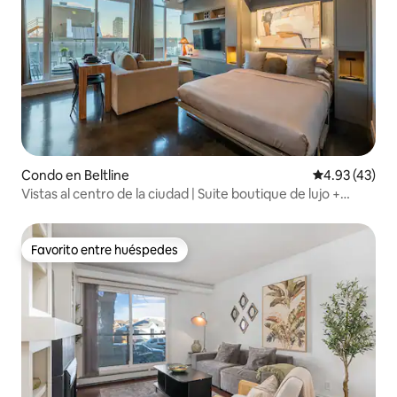
Condo en Beltline
Calificación 
4.93 (43)
Vistas al centro de la ciudad | Suite boutique de lujo +
espacio de trabajo
Favorito entre huéspedes
Favorito entre huéspedes