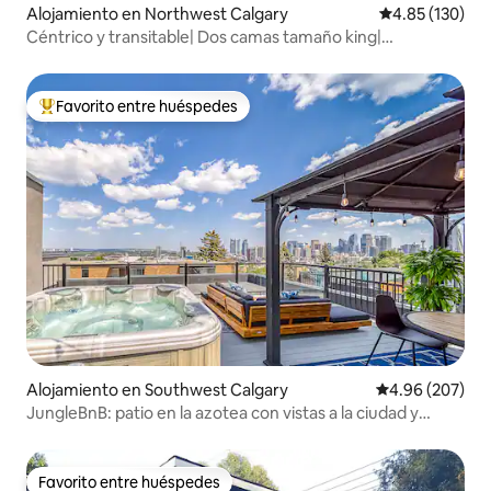
Alojamiento en Northwest Calgary
Calificación p
4.85 (130)
Céntrico y transitable| Dos camas tamaño king|
Estacionamiento gratuito
Favorito entre huéspedes
Favorito entre huéspedes preferido
Alojamiento en Southwest Calgary
Calificación pr
4.96 (207)
JungleBnB: patio en la azotea con vistas a la ciudad y
jacuzzi
Favorito entre huéspedes