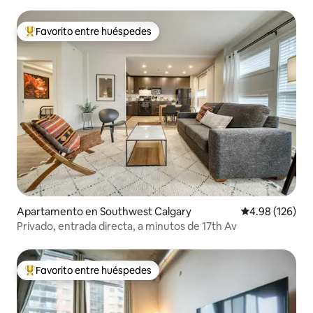
Favorito entre huéspedes
Favorito entre huéspedes preferido
Apartamento en Southwest Calgary
Calificación pr
4.98 (126)
Privado, entrada directa, a minutos de 17th Av
Favorito entre huéspedes
Favorito entre huéspedes preferido