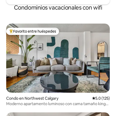
Condominios vacacionales con wifi
Favorito entre huéspedes
Favorito entre huéspedes preferido
Condo en Northwest Calgary
Calificación 
5.0 (125)
Moderno apartamento luminoso con cama tamaño king
cerca del centro de la ciudad