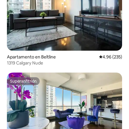
Apartamento en Beltline
Calificación pr
4.96 (235)
1319 Calgary Nude
Superanfitrión
Superanfitrión