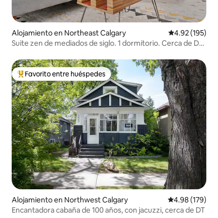
Alojamiento en Northeast Calgary
Calificación p
4.92 (195)
Suite zen de mediados de siglo. 1 dormitorio. Cerca de DT,
tren C.
Favorito entre huéspedes
Favorito entre huéspedes preferido
Alojamiento en Northwest Calgary
Calificación pr
4.98 (179)
Encantadora cabaña de 100 años, con jacuzzi, cerca de DT