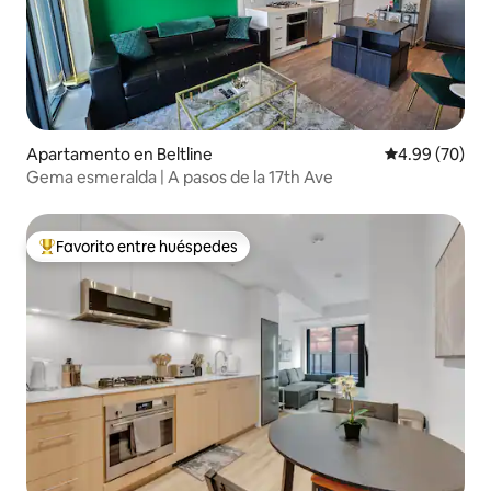
Apartamento en Beltline
Calificación p
4.99 (70)
Gema esmeralda | A pasos de la 17th Ave
Favorito entre huéspedes
Favorito entre huéspedes preferido