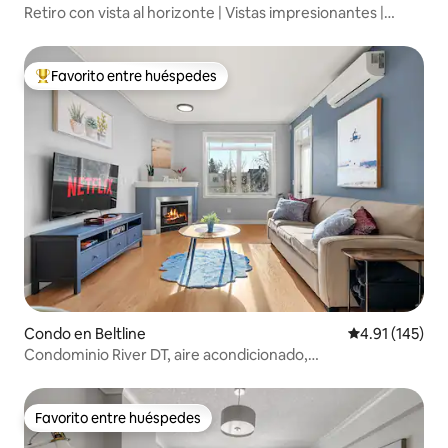
Retiro con vista al horizonte | Vistas impresionantes |
Estacionamiento gratuito
Favorito entre huéspedes
Favorito entre huéspedes preferido
Condo en Beltline
Calificación p
4.91 (145)
Condominio River DT, aire acondicionado,
estacionamiento subterráneo, Saddledome y Stampede
Favorito entre huéspedes
Favorito entre huéspedes