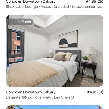
Condo en Downtown Calgary
Calificación p
4.85 (26)
Black Label Lounge • Vistas a la ciudad • Estacionamiento
gratuito
Superanfitrión
Superanfitrión
Condo en Downtown Calgary
Calificación 
4.81 (31)
Elegante 1BR por Riverwalk y Eau Claire DT