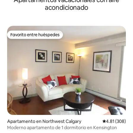
acondicionado
Favorito entre huéspedes
Favorito entre huéspedes
Apartamento en Northwest Calgary
Calificación pr
4.81 (308)
Moderno apartamento de 1 dormitorio en Kensington