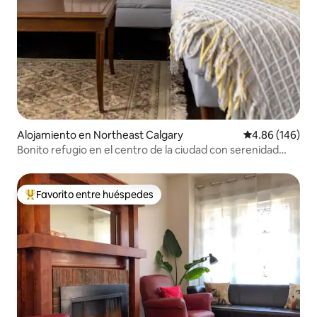
Alojamiento en Northeast Calgary
Calificación pr
4.86 (146)
Bonito refugio en el centro de la ciudad con serenidad
campestre
Favorito entre huéspedes
Favorito entre huéspedes preferido