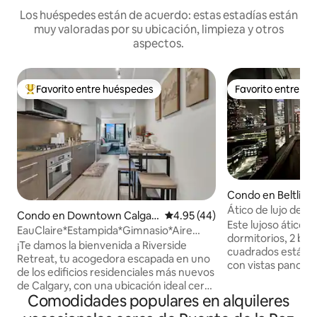
Los huéspedes están de acuerdo: estas estadías están
muy valoradas por su ubicación, limpieza y otros
aspectos.
Favorito entre huéspedes
Favorito entre h
Favorito entre huéspedes preferido
Favorito entre h
Condo en Beltline
Ático de lujo de 2 
Condo en Downtown Calgar
Calificación promedio: 4.95 de 
4.95 (44)
Calgary
Este lujoso ático d
y
EauClaire*Estampida*Gimnasio*Aire
dormitorios, 2 bañ
acondicionado*Lavandería* 250
¡Te damos la bienvenida a Riverside
cuadrados está bi
MbpsWifi
Retreat, tu acogedora escapada en uno
con vistas panorám
de los edificios residenciales más nuevos
Calgary. El ático es adecuado para el
de Calgary, con una ubicación ideal cerca
ejecutivo que visit
Comodidades populares en alquileres
del Puente de la Paz y el Parque Eau
a alguien especial
Claire! Disfruta de una cocina elegante y