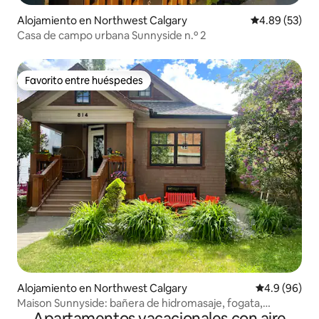
Alojamiento en Northwest Calgary
Calificación p
4.89 (53)
Casa de campo urbana Sunnyside n.º 2
Favorito entre huéspedes
Favorito entre huéspedes
Alojamiento en Northwest Calgary
Calificación 
4.9 (96)
Maison Sunnyside: bañera de hidromasaje, fogata,
Apartamentos vacacionales con aire
trampolín/aire acondicionado