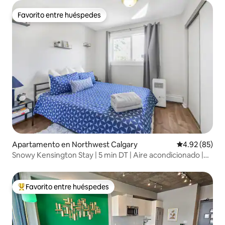
Favorito entre huéspedes
Favorito entre huéspedes
Apartamento en Northwest Calgary
Calificación p
4.92 (85)
Snowy Kensington Stay | 5 min DT | Aire acondicionado |
Aparcamiento
Favorito entre huéspedes
Favorito entre huéspedes preferido