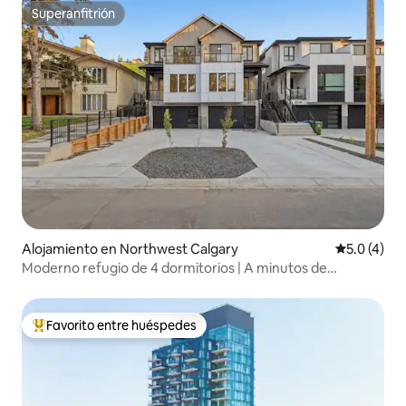
Superanfitrión
Superanfitrión
Alojamiento en Northwest Calgary
Calificació
5.0 (4)
Moderno refugio de 4 dormitorios | A minutos de
Stampede y del centro de la ciudad
Favorito entre huéspedes
Favorito entre huéspedes preferido