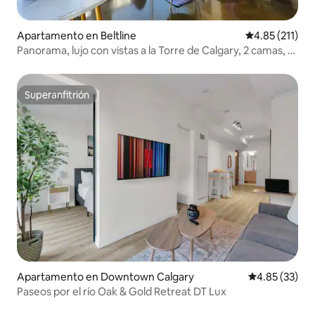
Apartamento en Beltline
Calificación p
4.85 (211)
Panorama, lujo con vistas a la Torre de Calgary, 2 camas, 1
baño
Superanfitrión
Superanfitrión
Apartamento en Downtown Calgary
Calificación 
4.85 (33)
Paseos por el río Oak & Gold Retreat DT Lux