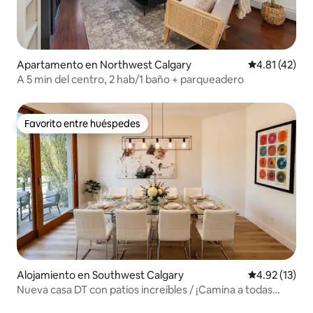
Apartamento en Northwest Calgary
Calificación 
4.81 (42)
A 5 min del centro, 2 hab/1 baño + parqueadero
Favorito entre huéspedes
Favorito entre huéspedes
Alojamiento en Southwest Calgary
Calificación 
4.92 (13)
Nueva casa DT con patios increíbles / ¡Camina a todas
partes!