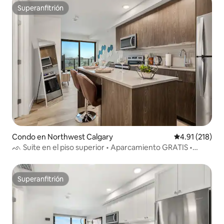
Superanfitrión
Superanfitrión
Condo en Northwest Calgary
Calificación p
4.91 (218)
ᨒ Suite en el piso superior • Aparcamiento GRATIS •
Bridgeland
Superanfitrión
Superanfitrión