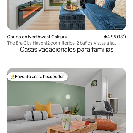
Condo en Northwest Calgary
Calificación p
4.95 (131)
The Era City Haven|2 dormitorios, 2 baños|Vistas a la
Casas vacacionales para familias
ciudad
Favorito entre huéspedes
Favorito entre huéspedes preferido