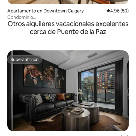
Apartamento en Downtown Calgary
Calificación p
4.96 (50)
Condominio
Otros alquileres vacacionales excelentes
nuevo/DTCalgary/Gimnasio/StephenAve/Estacionamiento
gratuito
cerca de Puente de la Paz
Superanfitrión
Superanfitrión