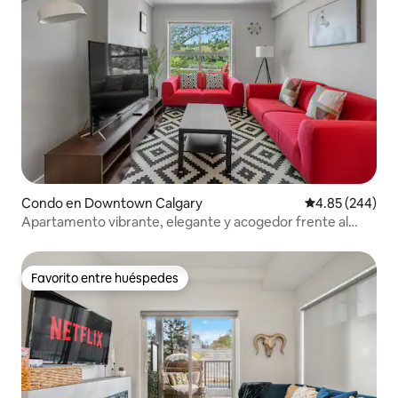
Condo en Downtown Calgary
Calificación pr
4.85 (244)
Apartamento vibrante, elegante y acogedor frente al
agua en el centro de la ciudad.
Favorito entre huéspedes
Favorito entre huéspedes