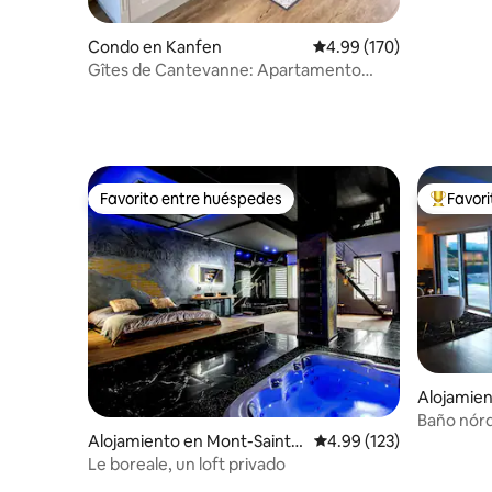
Condo en Kanfen
Calificación promedio: 
4.99 (170)
Gîtes de Cantevanne: Apartamento
cerca de Luxemburgo
Favorito entre huéspedes
Favor
Favorito entre huéspedes
Favorito
Alojamie
Baño nórd
Alojamiento en Mont-Saint-
Calificación promedio: 
4.99 (123)
Martin
Le boreale, un loft privado