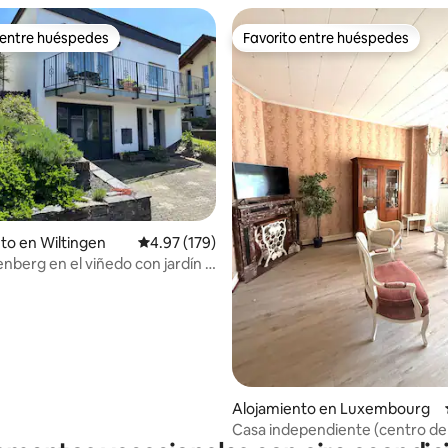
 entre huéspedes
Favorito entre huéspedes
 entre huéspedes
Favorito entre huéspedes
 4.9 de 5, 139 reseñas
to en Wiltingen
Calificación promedio: 4.97 de 5, 179 reseñas
4.97 (179)
nberg en el viñedo con jardín y
Alojamiento en Luxembourg
Casa independiente (centro de 