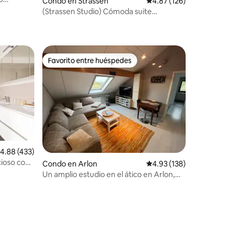
Condo en Strassen
Calificación promedio: 
4.87 (126)
e la
(Strassen Studio) Cómoda suite
independiente 102
Favorito entre huéspedes
Favorito entre huéspedes
alificación promedio: 4.88 de 5, 433 reseñas
4.88 (433)
ioso con
Condo en Arlon
Calificación promedio: 
4.93 (138)
Un amplio estudio en el ático en Arlon,
Luxemburgo.