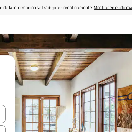
e de la información se tradujo automáticamente. 
Mostrar en el idioma
n las teclas de flecha hacia arriba y hacia abajo o explora con el tact