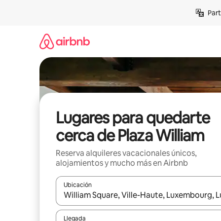
Omite
Part
el
contenido
Lugares para quedarte
cerca de Plaza William
Reserva alquileres vacacionales únicos,
alojamientos y mucho más en Airbnb
Ubicación
Cuando los resultados estén disponibles, navega co
Llegada