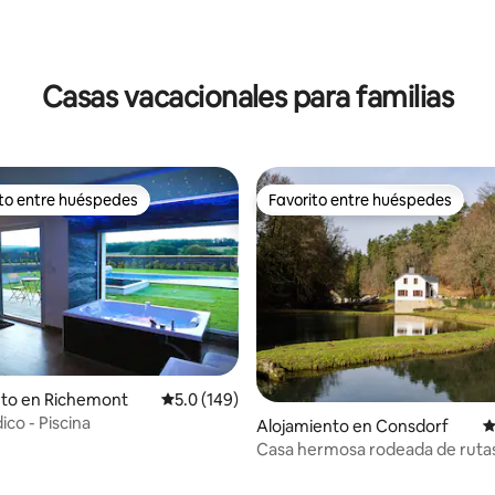
4.99 de 5, 170 reseñas
Casas vacacionales para familias
ito entre huéspedes
Favorito entre huéspedes
 entre huéspedes preferido
Favorito entre huéspedes
nto en Richemont
Calificación promedio: 5.0 de 5, 149 reseñas
5.0 (149)
ico - Piscina
Alojamiento en Consdorf
C
4.99 de 5, 123 reseñas
Casa hermosa rodeada de ruta
senderismo