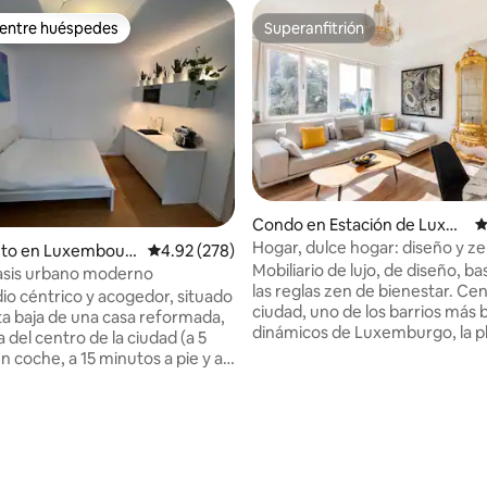
 entre huéspedes
Superanfitrión
 entre huéspedes
Superanfitrión
Condo en Estación de Luxe
C
mburgo
Hogar, dulce hogar: diseño y z
nto en Luxembour
Calificación promedio: 4.92 de 5, 278 reseñas
4.92 (278)
Mobiliario de lujo, de diseño, b
asis urbano moderno
las reglas zen de bienestar. Cen
dio céntrico y acogedor, situado
ciudad, uno de los barrios más 
nta baja de una casa reformada,
dinámicos de Luxemburgo, la p
del centro de la ciudad (a 5
París. El apartamento está equipado con
n coche, a 15 minutos a pie y a
todas las comodidades y extras
 en autobús), pero también de
necesarios para pasar moment
 (a 5 minutos en coche, a 15
agradables. Disfruta de los servicios de
 pie y a 7 minutos en autobús).
4.83 de 5, 111 reseñas
transporte gratuitos para visitar
 se adapta a la necesidad de
ciudad. A 1 minuto de la estació
ia corta, ya sea para un viaje
y a 5 minutos a pie del centro hi
os o una visita. Cama de buen