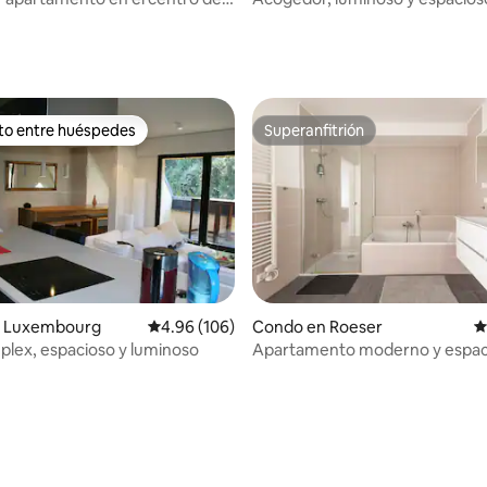
 de Luxemburgo Limpertsberg
apartamento cerca del centro d
4.84 de 5, 570 reseñas
ciudad
ito entre huéspedes
Superanfitrión
 entre huéspedes preferido
Superanfitrión
 Luxembourg
Calificación promedio: 4.96 de 5, 106 reseñas
4.96 (106)
Condo en Roeser
C
plex, espacioso y luminoso
Apartamento moderno y espac
estacionamiento gratuito