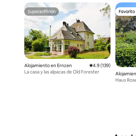
Superanfitrión
Favorito
Superanfitrión
Favorito
Alojamiento en Ernzen
Calificación promedio:
4.9 (139)
La casa y las alpacas de Old Forester
Alojamien
Haus Rose
vistas