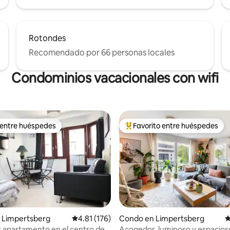
Rotondes
Recomendado por 66 personas locales
Condominios vacacionales con wifi
 entre huéspedes
Favorito entre huéspedes
 entre huéspedes
Favorito entre huéspedes prefe
 Limpertsberg
Calificación promedio: 4.81 de 5, 176 reseñas
4.81 (176)
Condo en Limpertsberg
C
apartamento en el centro de
Acogedor, luminoso y espacios