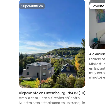
Superanfitrión
Favorito
Superanfitrión
Favorito
Alojamie
g
Estudio o
Mini estu
en la pla
muy cerca 
minutos e
8 minutos
Kirchberg
minutos a
Alojamiento en Luxembourg
Calificación promedio: 
4.83 (111)
El estudio
Amplia casa junto a Kirchberg/Centro
una estanc
con aparcamiento
Nuestra casa está situada en un tranquilo
de negoci