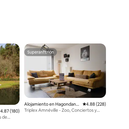
Superanfitrión
Superanfitrión
Alojamiento en Hagondang
Calificación promedio: 
4.88 (228)
e
Triplex Amnéville - Zoo, Conciertos y
alificación promedio: 4.87 de 5, 180 reseñas
4.87 (180)
Termas a pie
s de