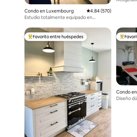
la ciudad
Condo en Luxembourg
Calificación promedio: 
4.84 (570)
Estudio totalmente equipado en
Dommeldange con aparcamiento
gratuito.
Favorito entre huéspedes
Favor
Favorito entre huéspedes preferido
Favorito
Condo en
Diseño dú