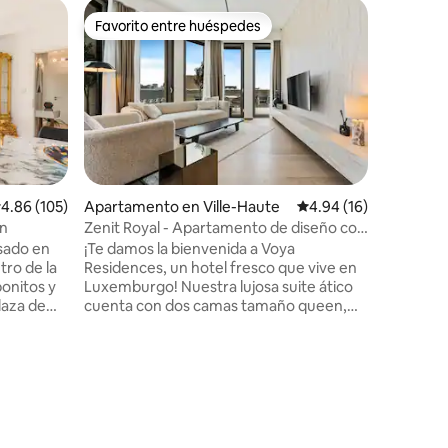
Apartame
Favorito entre huéspedes
Favorit
Favorito entre huéspedes
Favorit
Lux City
moderno 
No hay m
belleza d
corazón 
tiendas,
Hamilius 
más. Est
apartame
tamaño k
alificación promedio: 4.86 de 5, 105 reseñas
4.86 (105)
Apartamento en Ville-Haute
Calificación promedio:
4.94 (16)
dedicado
en
Zenit Royal - Apartamento de diseño con
vistas a l
vistas a la ciudad y conserje
asado en
¡Te damos la bienvenida a Voya
Ubicado 
tro de la
Residences, un hotel fresco que vive en
podrás en
bonitos y
Luxemburgo! Nuestra lujosa suite ático
ventanas 
laza de
cuenta con dos camas tamaño queen,
grandes p
ventanas del piso al techo con
autobús 
impresionantes vistas a la ciudad y una
os
cocina totalmente equipada, perfecta
para viajes de negocios, escapadas de fin
 la
de semana o estadías prolongadas.
n central
Convenientemente ubicado a solo 15
stórico.
minutos en auto (o 25 minutos en