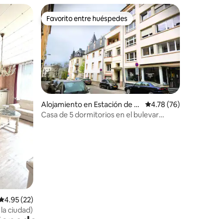
Favorito entre huéspedes
Favorito entre huéspedes
Alojamiento en Estación de L
Calificación promedio:
4.78 (76)
uxemburgo
Casa de 5 dormitorios en el bulevar
Petrusse
Calificación promedio: 4.95 de 5, 22 reseñas
4.95 (22)
la ciudad)