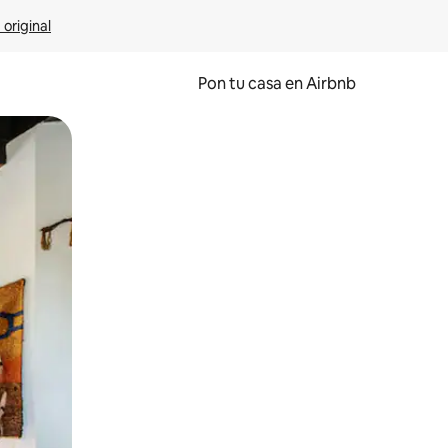
 original
Pon tu casa en Airbnb
o o desliza el dedo.