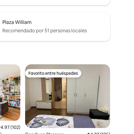
Plaza William
Recomendado por 51 personas locales
Favorito entre huéspedes
rido
Favorito entre huéspedes
alificación promedio: 4.97 de 5, 102 reseñas
4.97 (102)
o