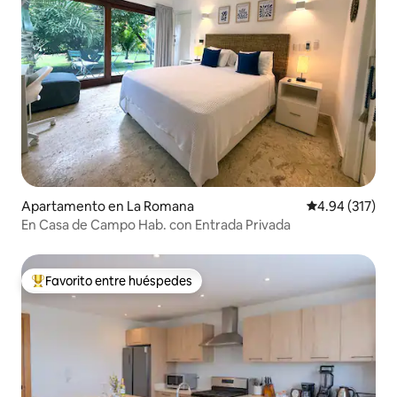
Apartamento en La Romana
Calificación p
4.94 (317)
En Casa de Campo Hab. con Entrada Privada
Favorito entre huéspedes
Favorito entre huéspedes preferido