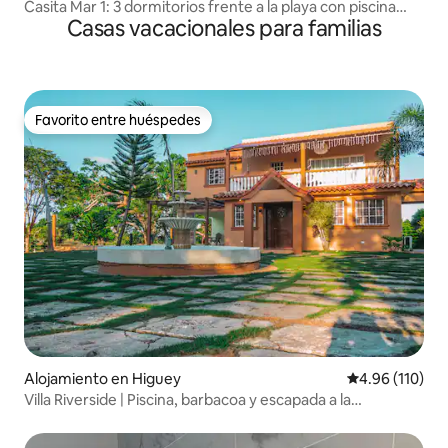
Casita Mar 1: 3 dormitorios frente a la playa con piscina
Casas vacacionales para familias
privada/barbacoa
Favorito entre huéspedes
Favorito entre huéspedes
Alojamiento en Higuey
Calificación p
4.96 (110)
Villa Riverside | Piscina, barbacoa y escapada a la
naturaleza