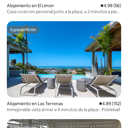
Alojamiento en El Limón
Calificación p
4.98 (56)
Casa rural con personal junto a la playa, a 2 minutos a pie
de la playa
Superanfitrión
Superanfitrión
Alojamiento en Las Terrenas
Calificación p
4.89 (152)
Inmejorable vista al mar a 4 minutos de la playa - Pickleball
Superanfitrión