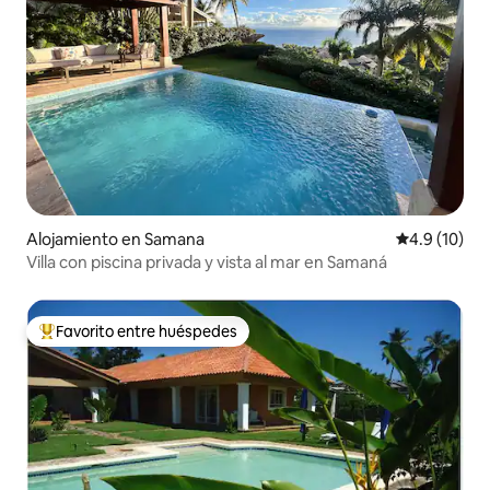
Alojamiento en Samana
Calificación
4.9 (10)
Villa con piscina privada y vista al mar en Samaná
Favorito entre huéspedes
Favorito entre huéspedes preferido