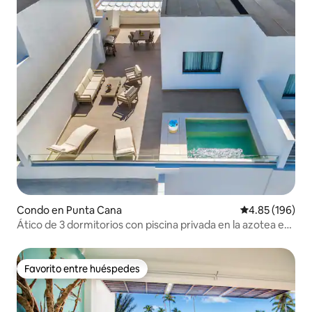
Condo en Punta Cana
Calificación pr
4.85 (196)
Ático de 3 dormitorios con piscina privada en la azotea en
la playa
Favorito entre huéspedes
Favorito entre huéspedes