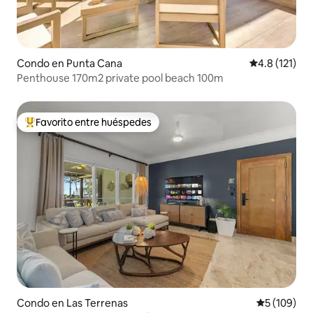
Condo en Punta Cana
Calificación 
4.8 (121)
Penthouse 170m2 private pool beach 100m
Favorito entre huéspedes
Favorito entre huéspedes preferido
Condo en Las Terrenas
Calificació
5 (109)