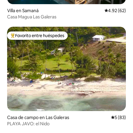
Villa en Samaná
Calificación p
4.92 (62)
Casa Magua Las Galeras
Favorito entre huéspedes
Favorito entre huéspedes preferido
Casa de campo en Las Galeras
Calificaci
5 (83)
PLAYA JAVO: el Nido