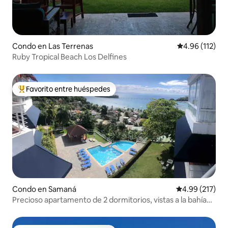
Condo en Las Terrenas
Calificación p
4.96 (112)
Ruby Tropical Beach Los Delfines
Favorito entre huéspedes
Favorito entre huéspedes preferido
Condo en Samaná
Calificación p
4.99 (217)
Precioso apartamento de 2 dormitorios, vistas a la bahía
de Samaná, piscina y aparcamiento