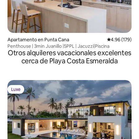
Apartamento en Punta Cana
Calificación pr
4.96 (179)
Penthouse | 3min Juanillo |5PPL | Jacuzzi|Piscina
Otros alquileres vacacionales excelentes
cerca de Playa Costa Esmeralda
Luxe
Luxe