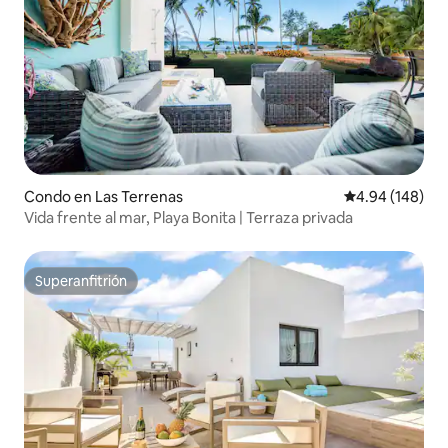
Condo en Las Terrenas
Calificación pr
4.94 (148)
Vida frente al mar, Playa Bonita | Terraza privada
Superanfitrión
Superanfitrión