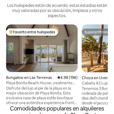
Los huéspedes están de acuerdo: estas estadías están
muy valoradas por su ubicación, limpieza y otros
aspectos.
Favorito entre huéspedes
Superanfitrión
Favorito entre huéspedes preferido
Superanfitrión
Bungalow en Las Terrenas
Calificación promedio: 4.98 de 5
4.98 (196)
Choza en Uvero Al
ro - Punta Cana
Playa Bonita Beach House: ¡realmente
Cabaña #2 Lujo Ro
frente al mar!
con Jacuzzi
Disfrute del lujo al pie de la playa en la
Tenemos 3 Bungalo
mejor ubicación de Playa Bonita. Esta
rodeada de palmeras y 
exclusiva casa de playa estilo boutique
días disfrutando de
ofrece una auténtica experiencia frente
desde el jacuzzi de
Comodidades populares en alquileres
al mar, ¡sin tráfico! Diseñada para 1 pareja
hipnotizado por el
o una familia (máx. 4), combina la
Mobiliario de lujo, 