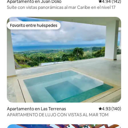
Apartamento en Juan Dolio
Calificación pr
4.94 (142)
Suite con vistas panorámicas al mar Caribe en el nivel 17
Favorito entre huéspedes
Favorito entre huéspedes
Apartamento en Las Terrenas
Calificación pr
4.93 (140)
APARTAMENTO DE LUJO CON VISTAS AL MAR TOM