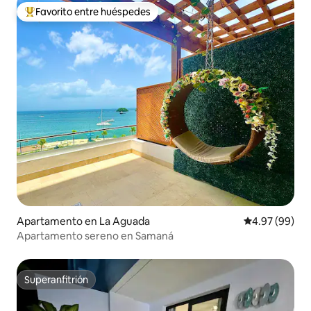
Favorito entre huéspedes
Favorito entre huéspedes preferido
Apartamento en La Aguada
Calificación p
4.97 (99)
Apartamento sereno en Samaná
Superanfitrión
Superanfitrión