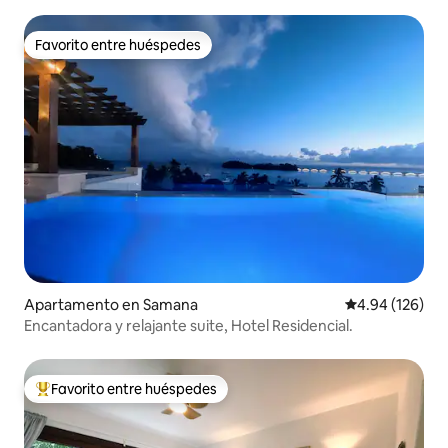
Favorito entre huéspedes
Favorito entre huéspedes
Apartamento en Samana
Calificación pr
4.94 (126)
Encantadora y relajante suite, Hotel Residencial.
Favorito entre huéspedes
Favorito entre huéspedes preferido