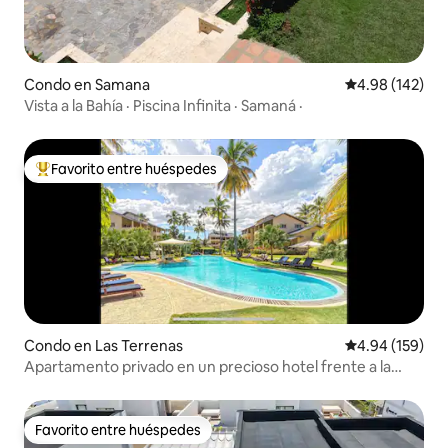
Condo en Samana
Calificación pr
4.98 (142)
Vista a la Bahía · Piscina Infinita · Samaná ·
Favorito entre huéspedes
Favorito entre huéspedes preferido
Condo en Las Terrenas
Calificación pr
4.94 (159)
Apartamento privado en un precioso hotel frente a la
playa
Favorito entre huéspedes
Favorito entre huéspedes