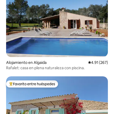
Alojamiento en Algaida
Calificación p
4.91 (267)
Rafalet: casa en plena naturaleza con piscina.
Favorito entre huéspedes
Favorito entre huéspedes preferido