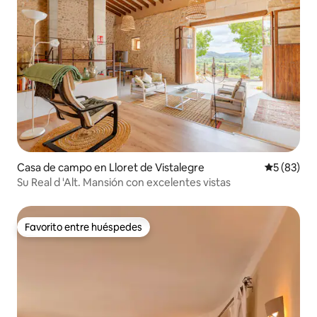
Casa de campo en Lloret de Vistalegre
Calificaci
5 (83)
Su Real d 'Alt. Mansión con excelentes vistas
Favorito entre huéspedes
Favorito entre huéspedes