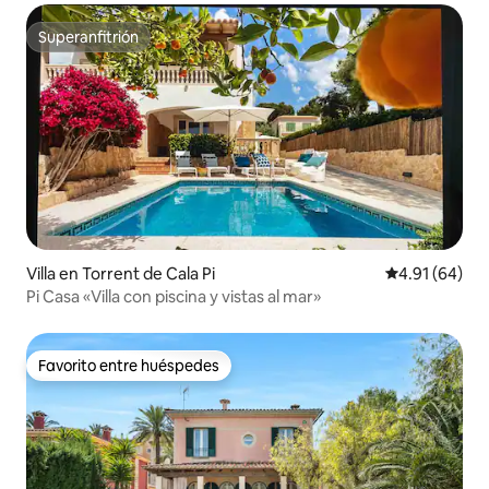
Superanfitrión
Superanfitrión
Villa en Torrent de Cala Pi
Calificación 
4.91 (64)
Pi Casa «Villa con piscina y vistas al mar»
Favorito entre huéspedes
Favorito entre huéspedes