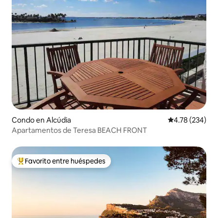
Condo en Alcúdia
Calificación pr
4.78 (234)
Apartamentos de Teresa BEACH FRONT
Favorito entre huéspedes
Favorito entre huéspedes preferido