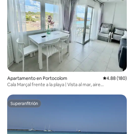
Apartamento en Portocolom
Calificación pr
4.88 (180)
Cala Marçal frente a la playa | Vista al mar, aire
acondicionado, moderno
Superanfitrión
Superanfitrión