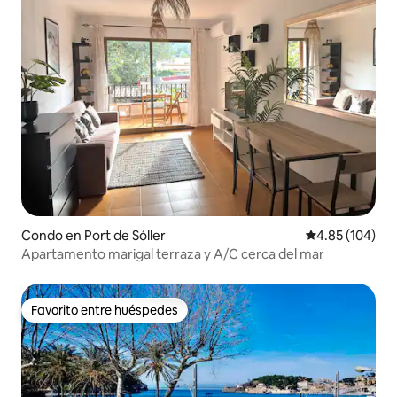
Condo en Port de Sóller
Calificación pr
4.85 (104)
Apartamento marigal terraza y A/C cerca del mar
Favorito entre huéspedes
Favorito entre huéspedes