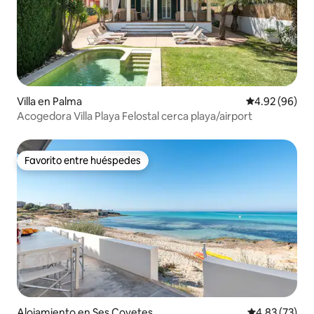
Villa en Palma
Calificación p
4.92 (96)
Acogedora Villa Playa Felostal cerca playa/airport
Favorito entre huéspedes
Favorito entre huéspedes
Alojamiento en Ses Covetes
Calificación 
4.83 (73)