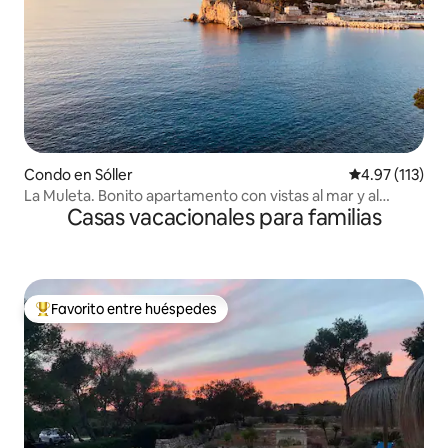
Condo en Sóller
Calificación p
4.97 (113)
La Muleta. Bonito apartamento con vistas al mar y al
Casas vacacionales para familias
puerto
Favorito entre huéspedes
Favorito entre huéspedes preferido