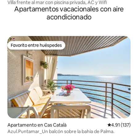
Villa frente al mar con piscina privada, AC y Wifi
Apartamentos vacacionales con aire
acondicionado
Favorito entre huéspedes
Favorito entre huéspedes
Apartamento en Cas Català
Calificación p
4.91 (137)
Azul.Puntamar_Un balcón sobre la bahía de Palma.