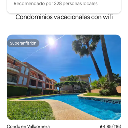
Recomendado por 328 personas locales
Condominios vacacionales con wifi
Superanfitrión
Superanfitrión
Condo en Vallgornera
Calificación p
4.85 (116)