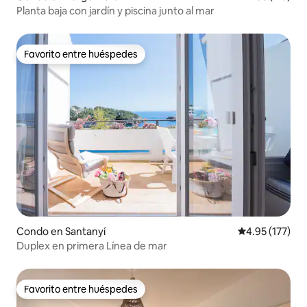
Planta baja con jardín y piscina junto al mar
Favorito entre huéspedes
Favorito entre huéspedes
Condo en Santanyí
Calificación p
4.95 (177)
Duplex en primera Línea de mar
Favorito entre huéspedes
Favorito entre huéspedes