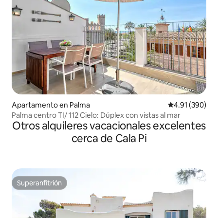
Apartamento en Palma
Calificación pr
4.91 (390)
Palma centro TI/ 112 Cielo: Dúplex con vistas al mar
Otros alquileres vacacionales excelentes
cerca de Cala Pi
Superanfitrión
Superanfitrión