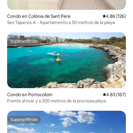
Condo en Colònia de Sant Pere
Calificación pr
4.86 (126)
Ses Taperes A - Apartamento a 50 metros de la playa
Superanfitrión
Superanfitrión
Condo en Portocolom
Calificación p
4.83 (167)
Frente al mar y a 200 metros de la preciosa playa
Superanfitrión
Superanfitrión