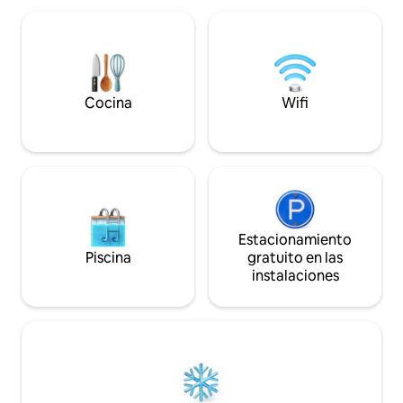
anytime via Whatsap for concierge
peatonal y con va
services and also to help you with
escaleras, pero l
anything you need. This accommodation
los impresionante
is for adults only. Storing bicycles inside
verás desde la ter
the apartment or in the building’s
público a 8 minuto
common areas is not permitted.
Cocina
Wifi
Cleaning of the kitchen and any utensils
used during the stay is the responsibility
of the guest.
Estacionamiento
Piscina
gratuito en las
instalaciones