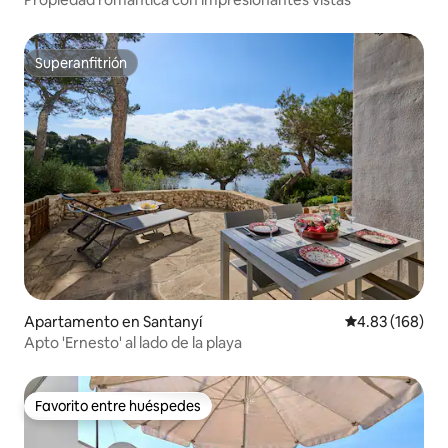
Superanfitrión
Superanfitrión
Apartamento en Santanyí
Calificación pr
4.83 (168)
Apto 'Ernesto' al lado de la playa
Favorito entre huéspedes
Favorito entre huéspedes