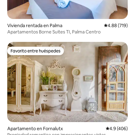
Vivienda rentada en Palma
Calificación pr
4.88 (719)
Apartamentos Borne Suites TI, Palma Centro
Favorito entre huéspedes
Favorito entre huéspedes
Apartamento en Fornalutx
Calificación p
4.9 (406)
Propiedad romantica con impresionantes vistas