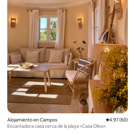
Alojamiento en Campos
Calificación p
4.97 (60)
Encantadora casa cerca de la playa «Casa Olivo»