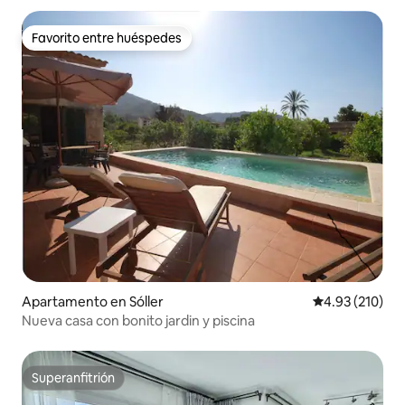
Favorito entre huéspedes
Favorito entre huéspedes
Apartamento en Sóller
Calificación p
4.93 (210)
Nueva casa con bonito jardin y piscina
Superanfitrión
Superanfitrión