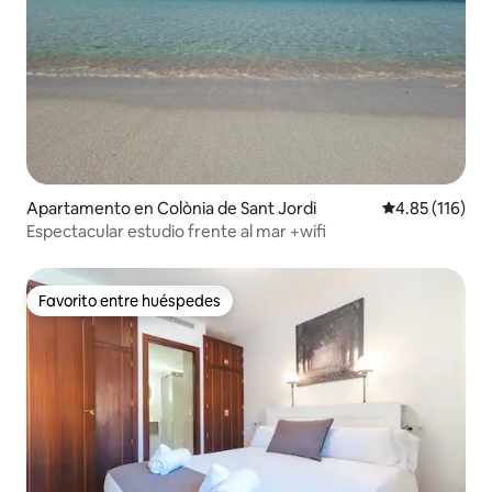
Apartamento en Colònia de Sant Jordi
Calificación p
4.85 (116)
Espectacular estudio frente al mar +wifi
Favorito entre huéspedes
Favorito entre huéspedes