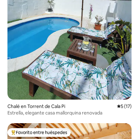
Chalé en Torrent de Cala Pi
Calificaci
5 (17)
Estrella, elegante casa mallorquina renovada
Favorito entre huéspedes
Favorito entre huéspedes preferido