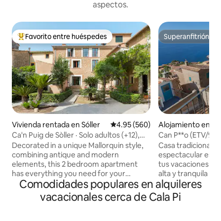
aspectos.
Favorito entre huéspedes
Superanfitrión
Favorito entre huéspedes preferido
Superanfitrión
Vivienda rentada en Sóller
Calificación promedio: 4.95 de 5
4.95 (560)
Alojamiento en Ba
Ca'n Puig de Sòller · Solo adultos (+12),
Can P**o (ETV/971
apartam...
Decorated in a unique Mallorquin style,
Casa tradicional r
combining antique and modern
espectacular espac
elements, this 2 bedroom apartment
tus vacaciones. Si
has everything you need for your
alta y tranquila de
Comodidades populares en alquileres
holiday on the island. Each bedroom has
increíbles a un en
its own bathroom and the living area
Habitaciones espa
vacacionales cerca de Cala Pi
features a comfortable sofa, dining
mediterránea. Disfruta de todas las
space and a Kitchen. Perfect for a stay
comodidades en e
with friends or Family. We are available
auténtico de Mallo