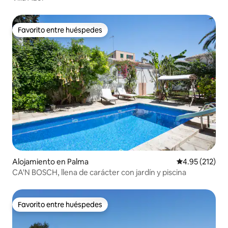
Favorito entre huéspedes
Favorito entre huéspedes
Alojamiento en Palma
Calificación p
4.95 (212)
CA'N BOSCH, llena de carácter con jardín y piscina
Favorito entre huéspedes
Favorito entre huéspedes