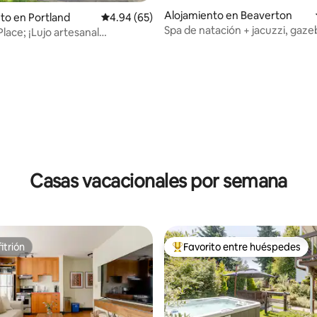
o: 5.0 de 5, 3 reseñas
Alojamiento en Beaverton
to en Portland
Calificación promedio: 4.94 de 5, 65 reseñas
4.94 (65)
Spa de natación + jacuzzi, gazeb
Place; ¡Lujo artesanal
para asar, 6 dormitorios
e!
Casas vacacionales por semana
itrión
Favorito entre huéspedes
itrión
Favorito entre huéspedes prefe