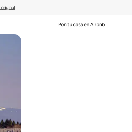
 original
Pon tu casa en Airbnb
o o desliza el dedo.