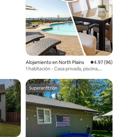
Alojamiento en North Plains
Calificación promedio:
4.97 (96)
1 habitación - Casa privada, piscina,
jacuzzi y senderos forestales
Superanfitrión
Superanfitrión