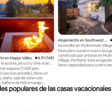
.99 de 5, 289 reseñas
Alojamiento en Southwest P
C
ortland
Escondite en Multnomah Villag
Descubre nuestro nuevo bung
construido por artistas en Mu
to en Happy Valley
Calificación promedio: 4.91 de 5, 148 reseñas
4.91 (148)
Village, Portland. Este acogedo
la azotea, jacuzzi y cine al aire
tiene capacidad para cuatro pe
ran espacio (1.500 pies
con una cama queen en la plan
) (acceso privado), tiene un
superior y un sofá cama en la pl
, baño, sala de estar con
A pocos pasos encontrarás
 bañera de hidromasaje,
encantadoras cafeterías, tiend
 populares de las casas vacacionales
completo, así como una cocina
parque con rutas de senderism
con nevera de tamaño
parques para perros. Disfruta 
 keurig, microondas, freidora
actividades locales como el bin
horno tostador, quemador
en patios que admiten mascota
 y lavandería. En la zona de
Completo con elementos esenc
iento al aire libre hay