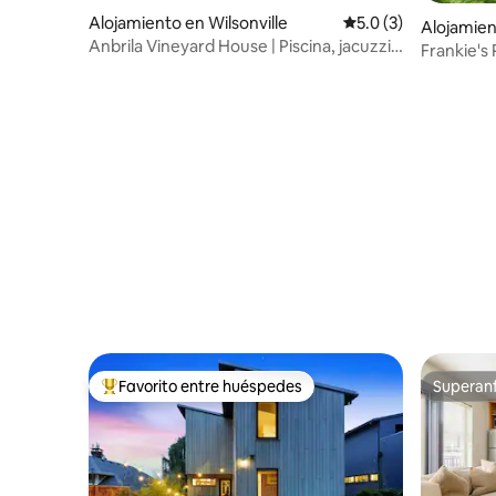
Alojamiento en Wilsonville
Calificación promedi
5.0 (3)
Alojamien
Anbrila Vineyard House | Piscina, jacuzzi y
Frankie's 
vistas a Hood
transitabl
Favorito entre huéspedes
Superanf
Favorito entre huéspedes preferido
Superanf