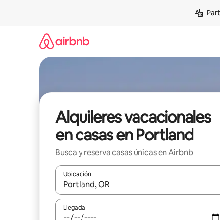
Omite
Part
el
contenido
Alquileres vacacionales
en casas en Portland
Busca y reserva casas únicas en Airbnb
Ubicación
Cuando los resultados estén disponibles, navega co
Llegada