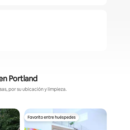
 en Portland
as, por su ubicación y limpieza.
Alojamie
Favorito entre huéspedes
Favor
rido
Favorito entre huéspedes
Favorit
ortland
Encantad
de comid
¡Te damos