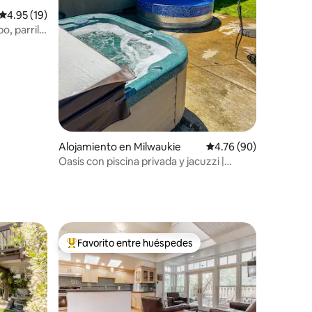
Calificación promedio: 4.95 de 5, 19 reseñas
4.95 (19)
o, parrilla
Alojamiento en Milwaukie
Calificación promedio:
4.76 (90)
Oasis con piscina privada y jacuzzi |
Cowboy Retreat
Favorito entre huéspedes
rido
Favorito entre huéspedes preferido