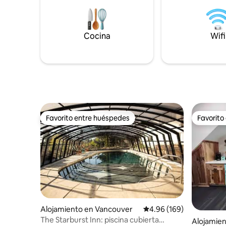
USD por perro).
televisor
chimenea 
BIPOC. El 
Cocina
Wifi
lavanderí
propietar
acceso pr
Wildernes
Portland 
Favorito entre huéspedes
Favorito
Favorito entre huéspedes
Favorito
Alojamiento en Vancouver
Calificación promedio: 
4.96 (169)
The Starburst Inn: piscina cubierta
Alojamien