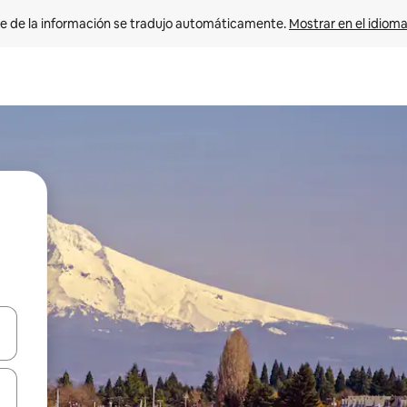
e de la información se tradujo automáticamente. 
Mostrar en el idioma
n las teclas de flecha hacia arriba y hacia abajo o explora con el tact