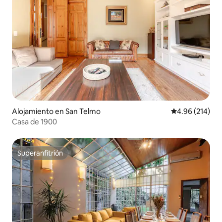
Alojamiento en San Telmo
Calificación pr
4.96 (214)
Casa de 1900
Superanfitrión
Superanfitrión