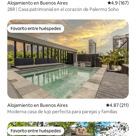
Alojamiento en Buenos Aires
Calificación 
4.9 (167)
2BR | Casa patrimonial en el corazón de Palermo Soho
Favorito entre huéspedes
Favorito entre huéspedes
Alojamiento en Buenos Aires
Calificación p
4.87 (211)
Moderna casa de lujo perfecta para parejas y familias
Favorito entre huéspedes
Favorito entre huéspedes