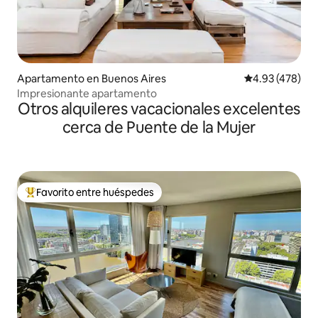
Apartamento en Buenos Aires
Calificación pr
4.93 (478)
Impresionante apartamento
Otros alquileres vacacionales excelentes
cerca de Puente de la Mujer
Favorito entre huéspedes
Favorito entre huéspedes preferido