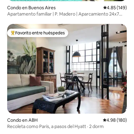
Condo en Buenos Aires
Calificación pr
4.85 (149)
Apartamento familiar | P. Madero | Aparcamiento 24x7
Piscina
Favorito entre huéspedes
Favorito entre huéspedes preferido
Condo en ABH
Calificación pr
4.98 (180)
Recoleta como París, a pasos del Hyatt · 2 dorm