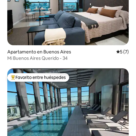
Apartamento en Buenos Aires
Calificac
5 (7)
Mi Buenos Aires Querido - 34
Favorito entre huéspedes
Favorito entre huéspedes preferido