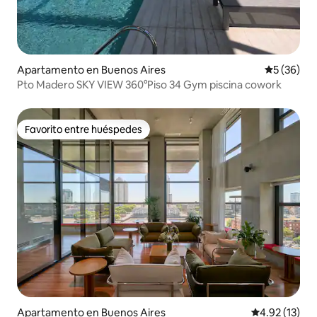
Apartamento en Buenos Aires
Calificaci
5 (36)
Pto Madero SKY VIEW 360°Piso 34 Gym piscina cowork
Favorito entre huéspedes
Favorito entre huéspedes
Apartamento en Buenos Aires
Calificación 
4.92 (13)