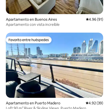
Apartamento en Buenos Aires
Calificación 
4.96 (91)
Apartamento con vista increíble
Favorito entre huéspedes
Favorito entre huéspedes
Apartamento en Puerto Madero
Calificación p
4.92 (39)
Loft 90 m² River & Skyline Views. Puerto Madero