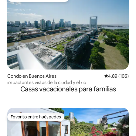
Favorito entre huéspedes preferido
Condo en Buenos Aires
Calificación pr
4.89 (106)
impactantes vistas de la ciudad y el rio
Casas vacacionales para familias
Favorito entre huéspedes
Favorito entre huéspedes