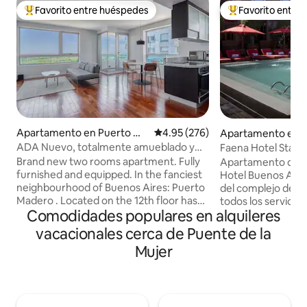
Favorito entre huéspedes
Favorito entre
Favorito entre huéspedes preferido
Favorito entre hu
Apartamento en Puerto Ma
Calificación promedio: 4.95 de 5
4.95 (276)
Apartamento en 
dero
dero
ADA Nuevo, totalmente amueblado y
Faena Hotel Stark
equipado + VISTAS
Madero
Brand new two rooms apartment. Fully
Apartamento de lu
furnished and equipped. In the fanciest
Hotel Buenos Aire
neighbourhood of Buenos Aires: Puerto
del complejo del H
Madero . Located on the 12th floor has
todos los servicios
Comodidades populares en alquileres
an amazing view to the river and the city
restaurantes, etc.)
skyline. It is quiet and comfortable. The
Stark, amueblado 
vacacionales cerca de Puente de la
area is safe and full of restaurants and
con 50 metros cua
Mujer
sights worth visiting. The location is very
cuadrados) y 1 cam
convenient. It is within walking distance
velocidad, a/c & ca
from Plaza de Mayo. This neuralgic point
por cable, interne
of Buenos Aires is connected by several
horno & anafes el
public transportation means to the rest
nevera, sábanas, t