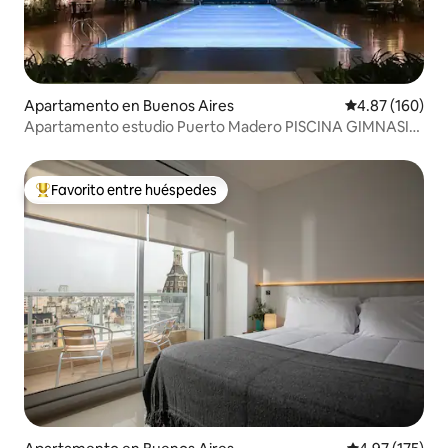
Apartamento en Buenos Aires
Calificación pr
4.87 (160)
Apartamento estudio Puerto Madero PISCINA GIMNASIO
SPA
Favorito entre huéspedes
Favorito entre huéspedes preferido