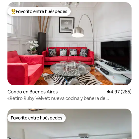
Favorito entre huéspedes
Favorito entre huéspedes preferido
Condo en Buenos Aires
Calificación pr
4.97 (265)
«Retiro Ruby Velvet: nueva cocina y bañera de
hidromasaje»
Favorito entre huéspedes
Favorito entre huéspedes