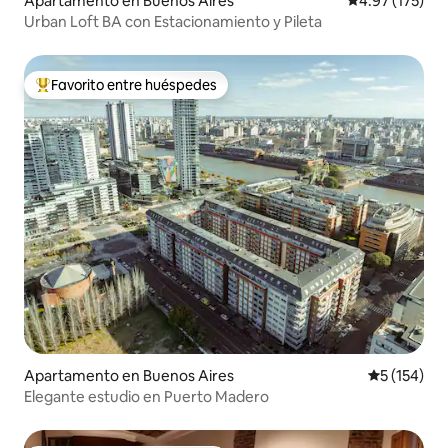
Apartamento en Buenos Aires
Calificación p
4.97 (175)
Urban Loft BA con Estacionamiento y Pileta
Favorito entre huéspedes
Favorito entre huéspedes preferido
Apartamento en Buenos Aires
Calificació
5 (154)
Elegante estudio en Puerto Madero