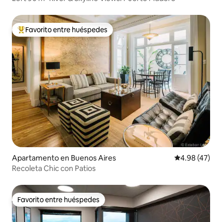
Favorito entre huéspedes
Favorito entre huéspedes preferido
Apartamento en Buenos Aires
Calificación 
4.98 (47)
Recoleta Chic con Patios
Favorito entre huéspedes
Favorito entre huéspedes