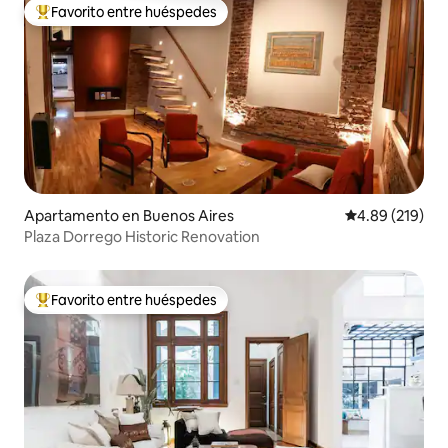
Favorito entre huéspedes
Favorito entre huéspedes preferido
Apartamento en Buenos Aires
Calificación pr
4.89 (219)
Plaza Dorrego Historic Renovation
Favorito entre huéspedes
Favorito entre huéspedes preferido