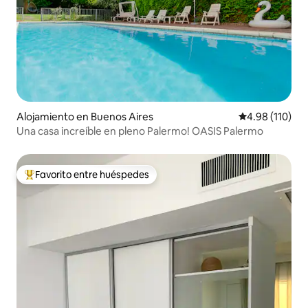
Alojamiento en Buenos Aires
Calificación p
4.98 (110)
Una casa increíble en pleno Palermo! OASIS Palermo
Favorito entre huéspedes
Favorito entre huéspedes preferido