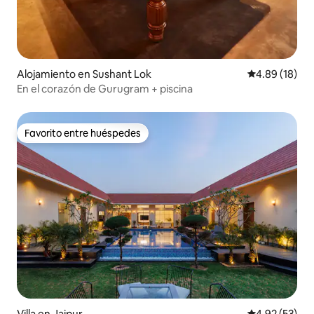
Alojamiento en Sushant Lok
Calificación 
4.89 (18)
En el corazón de Gurugram + piscina
Favorito entre huéspedes
Favorito entre huéspedes
Villa en Jaipur
Calificación 
4.92 (53)