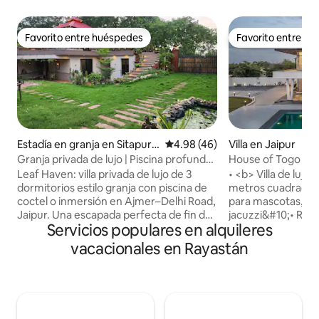
Favorito entre huéspedes
Favorito entre h
Favorito entre huéspedes
Favorito entre h
Estadía en granja en Sitapura
Calificación promedio: 4.98 de 
4.98 (46)
Villa en Jaipur
Bas Sanjhariya
Granja privada de lujo | Piscina profunda |
House of Togo | Vil
LeafHaven Jaipur
dormitorios, piscin
Leaf Haven: villa privada de lujo de 3
• <b> Villa de lujo Aravalli</b>: 1400
dormitorios estilo granja con piscina de
metros cuadrados,
coctel o inmersión en Ajmer–Delhi Road,
para mascotas, pis
Jaipur. Una escapada perfecta de fin de
jacuzzi&#10;• Regalos exclusivos de <b>
Servicios populares en alquileres
semana a la naturaleza para escapar de
Summer Edit</b> 
la ciudad, ideal para parejas, familias y
huéspedes en mayo,
vacacionales en Rayastán
amigos. Rodeado de vegetación,
<b> De cortesía</
estanque de lirios, fuentes y césped
bienvenida&#10;•
abierto. Despiértate con el canto de los
gourmet</b>: tot
pájaros, relájate junto a la fogata bajo los
horno y chef (a pe
cielos iluminados por las estrellas y
Zomato/Swiggy dispo