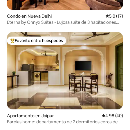
Condo en Nueva Delhi
Calificación
5.0 (17)
Eterna by Onnyx Suites • Lujosa suite de 3 habitaciones
con bañera
Favorito entre huéspedes
Favorito entre huéspedes preferido
Apartamento en Jaipur
Calificación p
4.98 (40)
Bardias home: departamento de 2 dormitorios cerca de
Hawamahal Jaipur