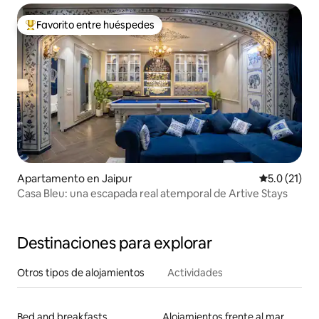
Favorito entre huéspedes
Favorito entre huéspedes preferido
Apartamento en Jaipur
Calificación
5.0 (21)
Casa Bleu: una escapada real atemporal de Artive Stays
Destinaciones para explorar
Otros tipos de alojamientos
Actividades
Bed and breakfasts
Alojamientos frente al mar