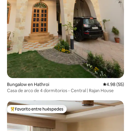
Bungalow en Hathroi
Calificación p
4.98 (55)
Casa de arco de 4 dormitorios - Central | Rajan House
Favorito entre huéspedes
Favorito entre huéspedes preferido