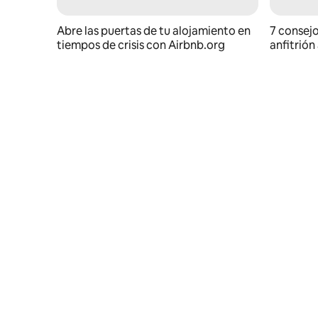
Abre las puertas de tu alojamiento en
7 consejo
tiempos de crisis con Airbnb.org
anfitrión
crisis