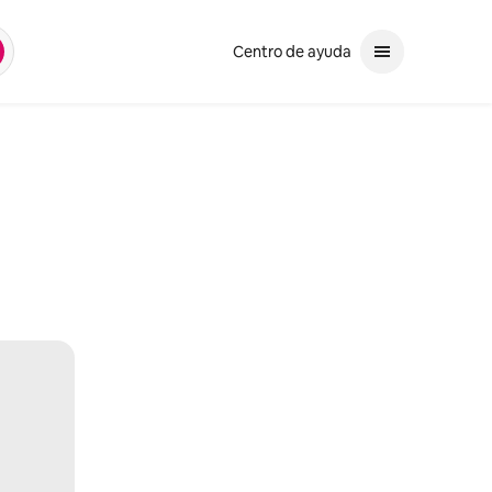
Centro de ayuda
sca
 las flechas hacia arriba y hacia abajo para revisar. Utiliza enter para