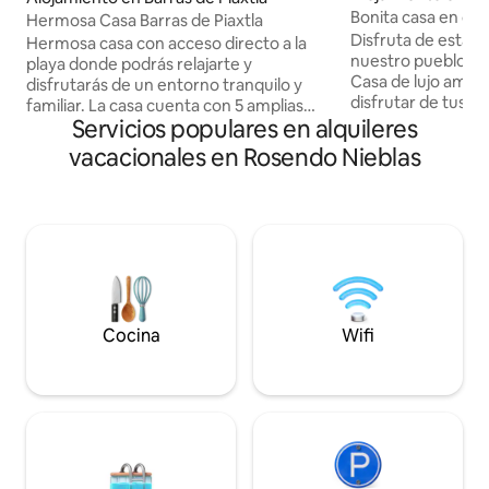
Bonita casa en coy
Hermosa Casa Barras de Piaxtla
Disfruta de esta 
Hermosa casa con acceso directo a la
nuestro pueblo de 
playa donde podrás relajarte y
Casa de lujo ampl
disfrutarás de un entorno tranquilo y
disfrutar de tus 
familiar. La casa cuenta con 5 amplias
todos los servicios req
Servicios populares en alquileres
recámaras , cada una cuenta con su
una planta, especi
baño completo lo que hace la estancia
vacacionales en Rosendo Nieblas
mayores. 1ra reca
más privada para cada uno de los
baño vestidor, A/A
huéspedes. La casa es ideal hasta para
matrimonial A/A, cl
20 personas y cuenta con un amplia
comedor 8 persona
cochera con capacidad hasta para 5
equipada area tot
carros con puerta de seguridad.
baño completo. C
Contamos con un espacio amplio de
electrico para 2
convivencia con área de asador, palapa,
comedor y acceso a la playa.
Cocina
Wifi