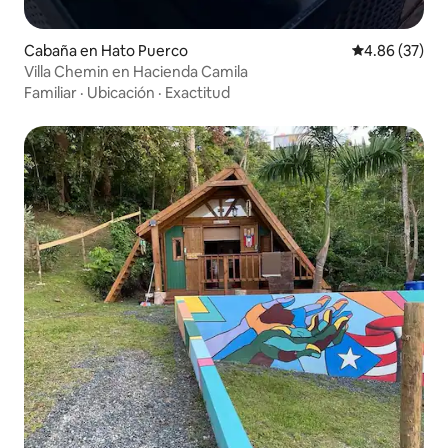
Cabaña en Hato Puerco
Calificación p
4.86 (37)
Villa Chemin en Hacienda Camila
Familiar
·
Ubicación
·
Exactitud