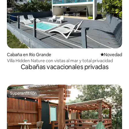
Cabaña en Río Grande
Lugar para ho
Novedad
Villa Hidden Nature con vistas al mar y total privacidad
Cabañas vacacionales privadas
Superanfitrión
Superanfitrión