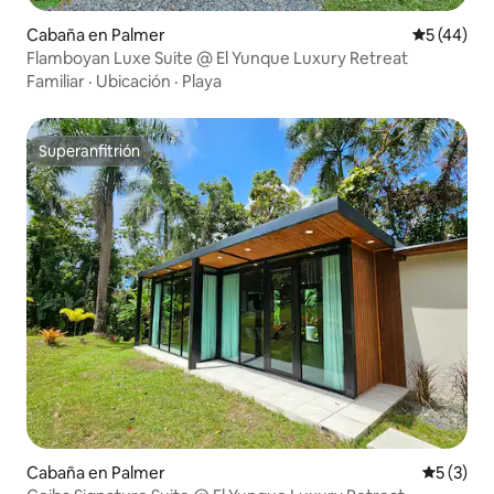
Cabaña en Palmer
Calificaci
5 (44)
Flamboyan Luxe Suite @ El Yunque Luxury Retreat
Familiar
·
Ubicación
·
Playa
Superanfitrión
Superanfitrión
Cabaña en Palmer
Calificac
5 (3)