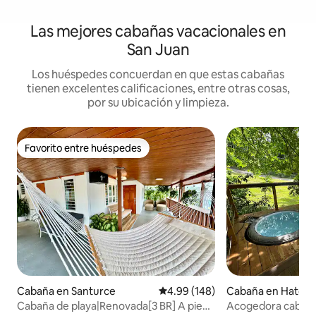
Las mejores cabañas vacacionales en
San Juan
Los huéspedes concuerdan en que estas cabañas
tienen excelentes calificaciones, entre otras cosas,
por su ubicación y limpieza.
Favorito entre huéspedes
Favorito entre huéspedes
Cabaña en Santurce
Calificación promedio: 4.99 de 5
4.99 (148)
Cabaña en Hato C
Cabaña de playa|Renovada[3 BR] A pie
Acogedora cabaña 