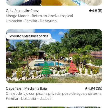
Cabaña en Jiménez
Calificació
4.8 (5)
Mango Manor - Retiro en la selva tropical
Ubicación
·
Familiar
·
Desayuno
Favorito entre huéspedes
Favorito entre huéspedes
Cabaña en Medianía Baja
Calificación p
4.94 (35)
Chalet de lujo con piscina privada, pozo de agua y cisterna
Familiar
·
Ubicación
·
Jacuzzi