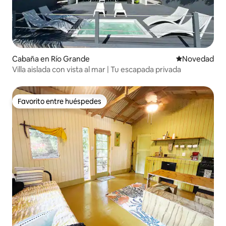
Cabaña en Río Grande
Lugar para ho
Novedad
Villa aislada con vista al mar | Tu escapada privada
Favorito entre huéspedes
Favorito entre huéspedes