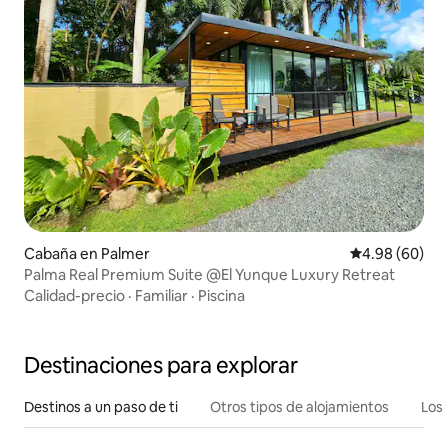
Cabaña en Palmer
Calificación p
4.98 (60)
Palma Real Premium Suite @El Yunque Luxury Retreat
Calidad-precio
·
Familiar
·
Piscina
Destinaciones para explorar
Destinos a un paso de ti
Otros tipos de alojamientos
Los 