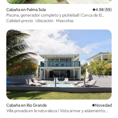
Cabaña en Palma Sola
Calificación p
4.98 (59)
Piscina, generador completo y pickleball | Cerca de El
Yunque
Calidad-precio
·
Ubicación
·
Mascotas
Cabaña en Río Grande
Lugar para ho
Novedad
Villa privada en la naturaleza | Vista al mar y aislamiento
total