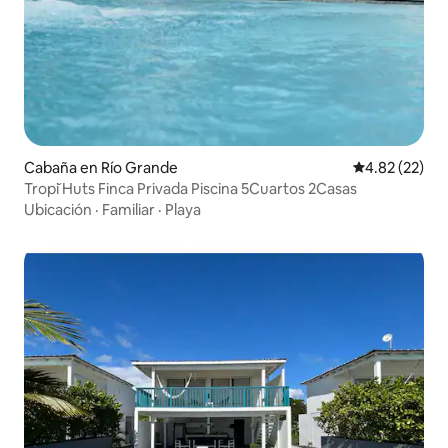
Cabaña en Río Grande
Calificación 
4.82 (22)
Tropĭ Huts Finca Privada Piscina 5Cuartos 2Casas
Ubicación
·
Familiar
·
Playa