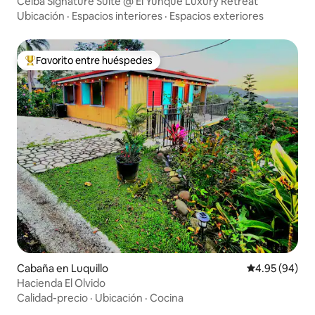
Ceiba Signature Suite @ El Yunque Luxury Retreat
Ubicación
·
Espacios interiores
·
Espacios exteriores
Favorito entre huéspedes
Favorito entre huéspedes preferido
Cabaña en Luquillo
Calificación p
4.95 (94)
Hacienda El Olvido
Calidad-precio
·
Ubicación
·
Cocina