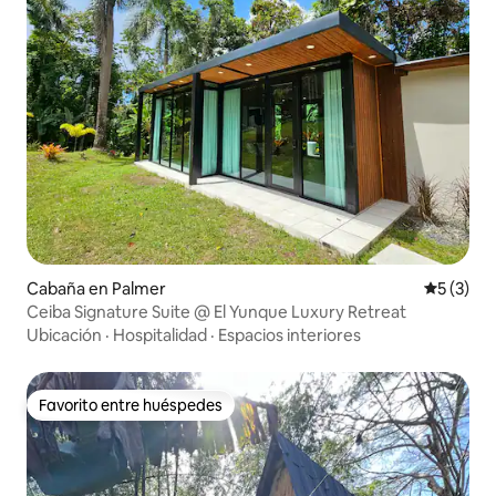
Cabaña en Palmer
Calificac
5 (3)
Ceiba Signature Suite @ El Yunque Luxury Retreat
Ubicación
·
Hospitalidad
·
Espacios interiores
Favorito entre huéspedes
Favorito entre huéspedes