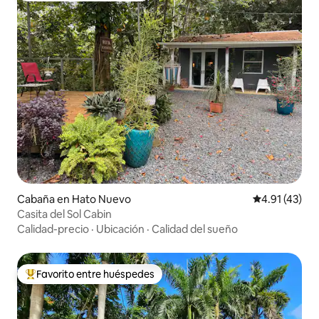
Cabaña en Hato Nuevo
Calificación 
4.91 (43)
Casita del Sol Cabin
Calidad-precio
·
Ubicación
·
Calidad del sueño
Favorito entre huéspedes
Favorito entre huéspedes preferido