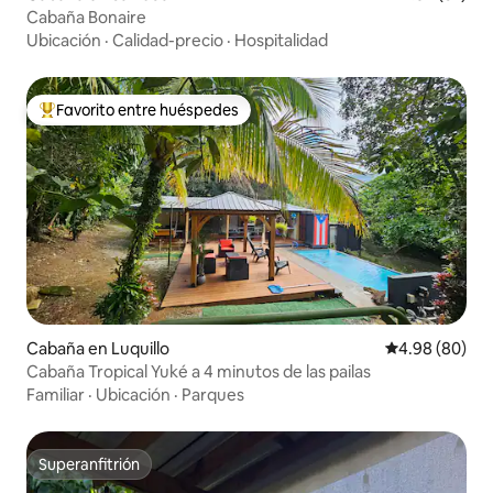
Cabaña Bonaire
Ubicación
·
Calidad-precio
·
Hospitalidad
Favorito entre huéspedes
Favorito entre huéspedes preferido
Cabaña en Luquillo
Calificación p
4.98 (80)
Cabaña Tropical Yuké a 4 minutos de las pailas
Familiar
·
Ubicación
·
Parques
Superanfitrión
Superanfitrión