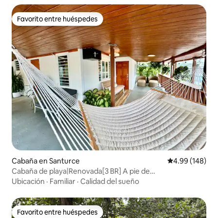
Favorito entre huéspedes
Favorito entre huéspedes
Cabaña en Santurce
Calificación pr
4.99 (148)
Cabaña de playa|Renovada[3 BR] A pie de
playa+aparcamiento cerrado
Ubicación
·
Familiar
·
Calidad del sueño
Favorito entre huéspedes
Favorito entre huéspedes