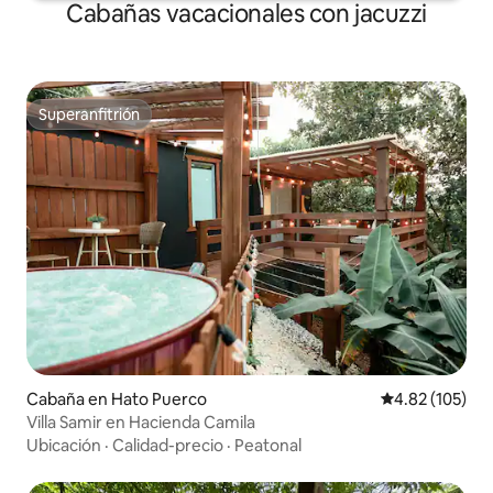
Cabañas vacacionales con jacuzzi
Superanfitrión
Superanfitrión
Cabaña en Hato Puerco
Calificación p
4.82 (105)
Villa Samir en Hacienda Camila
Ubicación
·
Calidad-precio
·
Peatonal