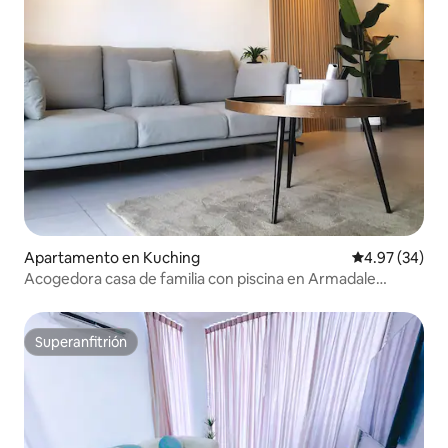
Apartamento en Kuching
Calificación p
4.97 (34)
Acogedora casa de familia con piscina en Armadale
Residence@Galacity
Superanfitrión
Superanfitrión