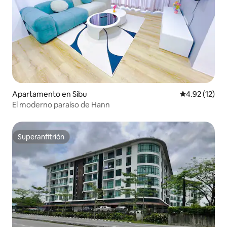
Apartamento en Sibu
Calificación 
4.92 (12)
El moderno paraíso de Hann
Superanfitrión
Superanfitrión