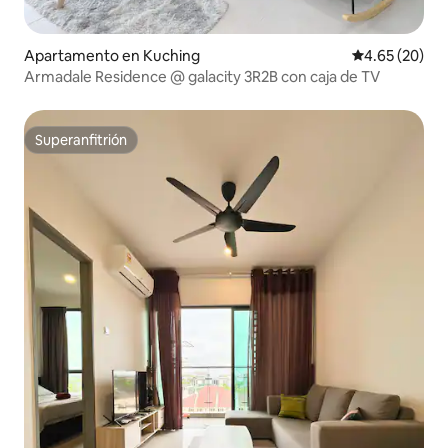
Apartamento en Kuching
Calificación p
4.65 (20)
Armadale Residence @ galacity 3R2B con caja de TV
Superanfitrión
Superanfitrión