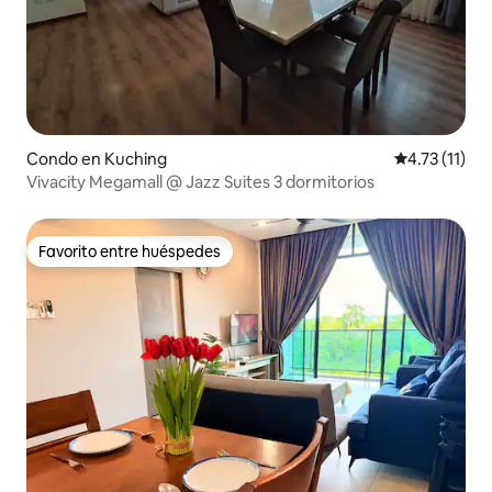
Condo en Kuching
Calificación 
4.73 (11)
Vivacity Megamall @ Jazz Suites 3 dormitorios
Favorito entre huéspedes
Favorito entre huéspedes