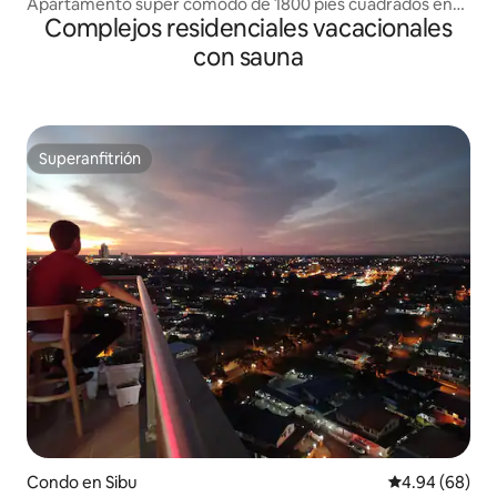
Apartamento súper cómodo de 1800 pies cuadrados en
Complejos residenciales vacacionales
Imperial Suites
con sauna
Superanfitrión
Superanfitrión
Condo en Sibu
Calificación p
4.94 (68)