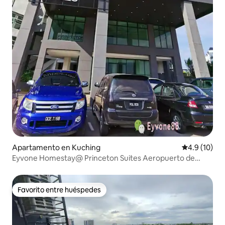
Apartamento en Kuching
Calificación
4.9 (10)
Eyvone Homestay@ Princeton Suites Aeropuerto de
Kuching
Favorito entre huéspedes
Favorito entre huéspedes