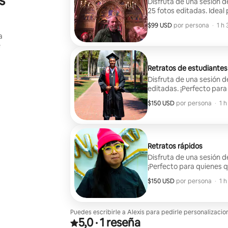
s
Disfruta de una sesión d
25 fotos editadas. Ideal 
solitarios, parejas y blog
$99 USD
$99 USD por huésped
,
por persona
·
1 h 
a
e
Retratos de estudiantes
Disfruta de una sesión de
editadas. ¡Perfecto para
universitarios que quier
$150 USD
$150 USD por huésped
,
por persona
·
1 h
Retratos rápidos
Disfruta de una sesión d
¡Perfecto para quienes q
redes sociales con retra
$150 USD
$150 USD por huésped
,
por persona
·
1 h
Puedes escribirle a Alexis para pedirle personalizaci
5,0
·
1 reseña
Valoración de 5,0 sobre 5 estrellas sobre la base