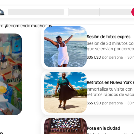
eza la búsqueda
ación
Llegada / Salida
Tipo de servicio
era a gusto. Su auténtica pasión
turó. ¡Recomiendo mucho sus
Sesión de fotos exprés
Sesión de 30 minutos co
que se envían por correo
$35 USD
$35 USD por huésped
,
por persona
·
30 
Retratos en Nueva York 
Inmortaliza tu visita con
retratos rápidos de vacac
$55 USD
$55 USD por huésped
,
por persona
·
30 
Posa en la ciudad