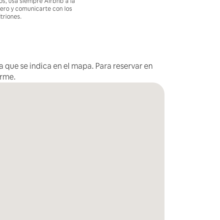
os, usa siempre Airbnb a la
nero y comunicarte con los
itriones.
 que se indica en el mapa. Para reservar en
arme.