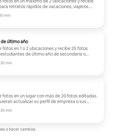
e fotos en un máximo de 2 ubicaciones y recibe
para retratos rápidos de vacaciones, viajeros
ueros de viajes.
30 min
 de último año
 fotos en 1 o 2 ubicaciones y recibe 25 fotos
 estudiantes de último año de secundaria o
an celebrar su graduación!
 30 min
e fotos en un lugar con más de 20 fotos editadas.
uieran actualizar su perfil de empresa o sus
tos profesionales!
 30 min
ones o hacer cambios.
 de 1 reseña