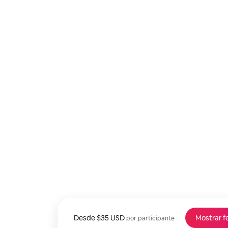
Desde
Desde $35 USD por persona
$35 USD
Mostrar f
por participante