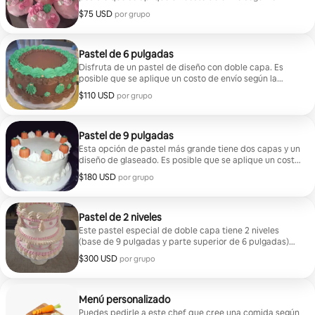
dirección de entrega.
$75 USD
$75 USD por grupo
por grupo
Pastel de 6 pulgadas
Disfruta de un pastel de diseño con doble capa. Es
posible que se aplique un costo de envío según la
dirección de entrega.
$110 USD
$110 USD por grupo
por grupo
Pastel de 9 pulgadas
Esta opción de pastel más grande tiene dos capas y un
diseño de glaseado. Es posible que se aplique un costo
de envío según la dirección de entrega.
$180 USD
$180 USD por grupo
por grupo
Pastel de 2 niveles
Este pastel especial de doble capa tiene 2 niveles
(base de 9 pulgadas y parte superior de 6 pulgadas)
con un elaborado diseño de glaseado. El precio inicial
$300 USD
$300 USD por grupo
por grupo
de esta opción es de $300. Es posible que se aplique
un costo de envío según la dirección de entrega.
Menú personalizado
Puedes pedirle a este chef que cree una comida según