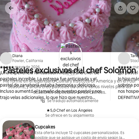
Omite
el
contenido
Diana
Tann
Fowler, California
Stoc
·
mayo de 2026
·
ma
Pasteles exclusivos del chef Solomon
,
,
¡Una experiencia fantástica! Arielle es una chef de
¡¡¡El past
pasteles increíble. La entrega fue anticipada y el
lo hizo m
Me formé en el legendario Culinary Institute of America y en el Four
pastel de zanahoria estaba hermoso y delicioso.
sobrina po
Seasons, y ahora creo pasteles de uno o varios niveles para las
Incluso aumentó el tamaño de nuestro pastel y nos
nos hospe
ocasiones especiales de los clientes.
trajo velas adicionales, lo que hizo que nuestro
DEFINITIV
Se tradujo automáticamente
pastel fuera aún más especial. Gracias por el
pedido!
excelente servicio.
5,0
·
Chef en Los Ángeles
,
Se ofrece en tu alojamiento
Cupcakes
Esta oferta incluye 12 cupcakes personalizados. Es
posible que se aplique un costo de envío según la