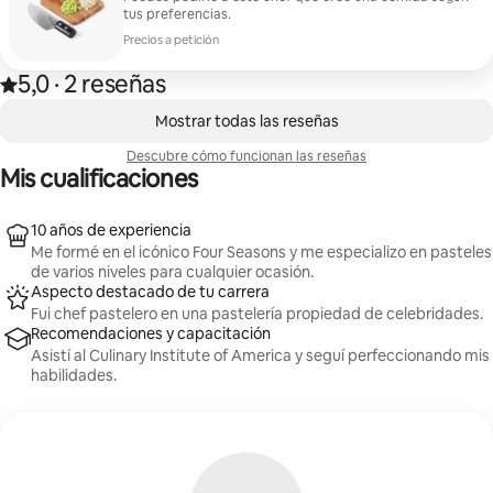
tus preferencias.
Precios a petición
5,0
·
2 reseñas
Valoración de 5,0 sobre 5 estrellas sobre la base de 2 reseñas
,
Se muestran0 de 0 elementos
Mostrar todas las reseñas
Descubre cómo funcionan las reseñas
Mis cualificaciones
10 años de experiencia
Me formé en el icónico Four Seasons y me especializo en pasteles
de varios niveles para cualquier ocasión.
Aspecto destacado de tu carrera
Fui chef pastelero en una pastelería propiedad de celebridades.
Recomendaciones y capacitación
Asistí al Culinary Institute of America y seguí perfeccionando mis
habilidades.