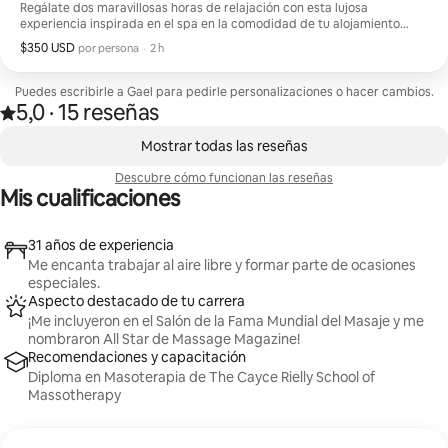
Regálate dos maravillosas horas de relajación con esta lujosa
experiencia inspirada en el spa en la comodidad de tu alojamiento
vacacional. Tu experiencia comienza con un masaje terapéutico de 90
$350 USD
$350 USD por huésped
,
por persona
·
2 h
minutos, personalizado según tus necesidades y realzado con piedras
calientes relajantes. Luego, relájate con una sesión de reflexología de
30 minutos que incluye un masaje de pies profundamente relajante y
Puedes escribirle a Gael para pedirle personalizaciones o hacer cambios.
un tratamiento nutritivo e hidratante para los pies, mientras una
5,0
·
15 reseñas
Valoración de 5,0 sobre 5 estrellas sobre la base de 15 reseñas
,
mascarilla facial hidratante deja tu piel con una sensación de frescura.
Se muestran0 de 0 elementos
Mostrar todas las reseñas
Descubre cómo funcionan las reseñas
Mis cualificaciones
31 años de experiencia
Me encanta trabajar al aire libre y formar parte de ocasiones
especiales.
Aspecto destacado de tu carrera
¡Me incluyeron en el Salón de la Fama Mundial del Masaje y me
nombraron All Star de Massage Magazine!
Recomendaciones y capacitación
Diploma en Masoterapia de The Cayce Rielly School of
Massotherapy