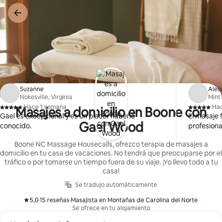
Omite
el
contenido
Suzanne
Ales
Nokesville, Virginia
Mint 
·
Hace 1 semana
·
Ha
Masajes a domicilio en Boone con
,
,
Gael es excepcional y es un placer haberlo
El masaje 
Gael Wood
conocido.
profesiona
Boone NC Massage Housecalls, ofrezco terapia de masajes a
domicilio en tu casa de vacaciones. No tendrá que preocuparse por el
tráfico o por tomarse un tiempo fuera de su viaje. ¡Yo llevo todo a tu
casa!
Se tradujo automáticamente
5,0
·
15 reseñas
·
Masajista en Montañas de Carolina del Norte
,
,
Se ofrece en tu alojamiento