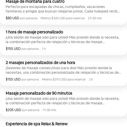
Masaje de montaña para cuatro
Perfecto para escapadas de chicas, cumpleaños, vacaciones
familiares o amigos que buscan relajarse juntos. Cada huésped recibe
un masaje personalizado de 30 minutos en la comodidad de tu
$80 USD
$80 USD por huésped
,
por persona
·
Mínimo $320 USD para reservar
·
2 h 30 min
alojamiento vacacional.
Mínimo $320 USD para reservar
1 hora de masaje personalizado
¡Una sesión de masaje solo para usted! Más presión donde la necesita,
la combinación perfecta de relajación y técnicas de masaje
terapéutico.
$155 USD
$155 USD por huésped
,
por persona
·
1 h
2 masajes personalizados de una hora
¡Sesiones de masaje consecutivas para dos! Más presión donde la
necesitas, una combinación personalizada de relajación y técnicas de
masaje terapéutico.
$155 USD
$155 USD por huésped
,
por persona
·
Mínimo $310 USD para reservar
·
2 h
Mínimo $310 USD para reservar
Masaje personalizado de 90 minutos
¡Una sesión de masaje solo para usted! Más presión donde la necesita,
la combinación perfecta de relajación y técnicas de masaje
terapéutico.
$205 USD
$205 USD por huésped
,
por persona
·
1 h 30 min
Experiencia de spa Relax & Renew