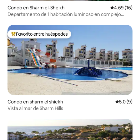
Condo en Sharm el-Sheikh
Calificación 
4.69 (16)
Departamento de 1 habitación luminoso en complejo
turístico 4*, Wi-Fi gratuito, piscina a pocos minutos
Favorito entre huéspedes
Favorito entre huéspedes preferido
Condo en sharm el shiekh
Calificació
5.0 (9)
Vista al mar de Sharm Hills