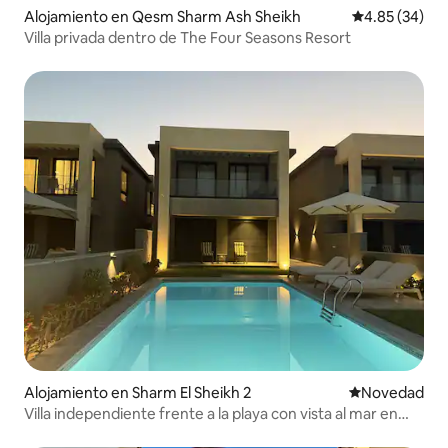
Alojamiento en Qesm Sharm Ash Sheikh
Calificación p
4.85 (34)
Villa privada dentro de The Four Seasons Resort
Alojamiento en Sharm El Sheikh 2
Lugar para ho
Novedad
Villa independiente frente a la playa con vista al mar en
Sharm