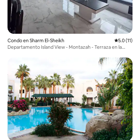
Condo en Sharm El-Sheikh
Calificación
5.0 (11)
Departamento Island View - Montazah - Terraza en la
azotea y piscina