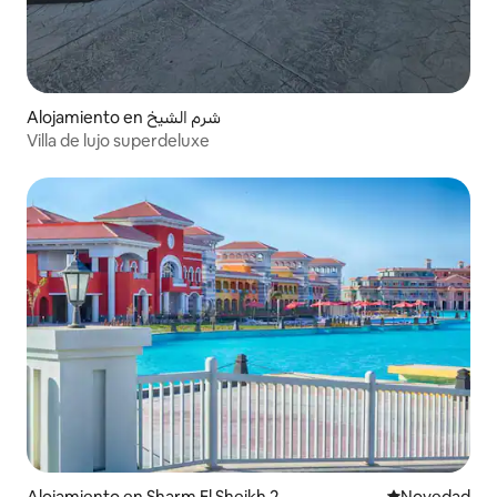
Alojamiento en شرم الشيخ
Villa de lujo superdeluxe
Alojamiento en Sharm El Sheikh 2
Lugar para ho
Novedad