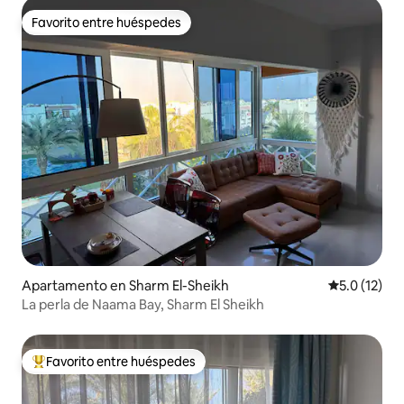
Favorito entre huéspedes
Favorito entre huéspedes
Apartamento en Sharm El-Sheikh
Calificación
5.0 (12)
La perla de Naama Bay, Sharm El Sheikh
Favorito entre huéspedes
Favorito entre huéspedes preferido