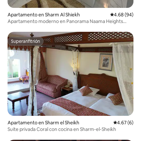
Apartamento en Sharm Al Shiekh
Calificación p
4.68 (94)
Apartamento moderno en Panorama Naama Heights
Resort
Superanfitrión
Superanfitrión
Apartamento en Sharm el Sheikh
Calificación
4.67 (6)
Suite privada Coral con cocina en Sharm-el-Sheikh