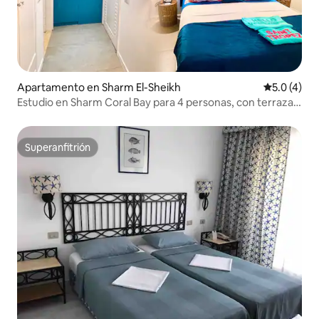
Apartamento en Sharm El-Sheikh
Calificació
5.0 (4)
Estudio en Sharm Coral Bay para 4 personas, con terraza y
vista al mar
Superanfitrión
Superanfitrión