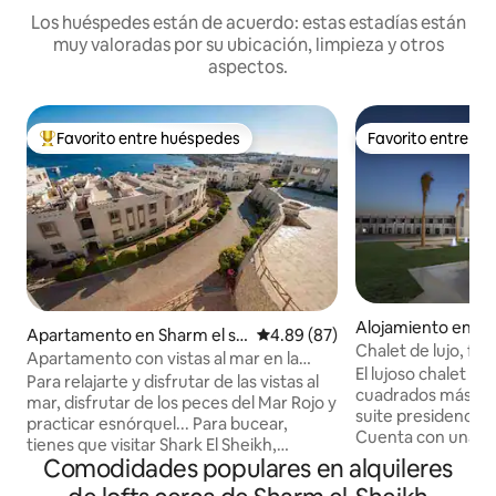
Los huéspedes están de acuerdo: estas estadías están
muy valoradas por su ubicación, limpieza y otros
aspectos.
Favorito entre huéspedes
Favorito entre h
Favorito entre huéspedes preferido
Favorito entre h
Alojamiento en Sh
Apartamento en Sharm el sh
Calificación promedio: 4.89 de 
4.89 (87)
h
Chalet de lujo, fre
eikh
Apartamento con vistas al mar en la
El lujoso chalet de
bahía de los tiburones para bucear y
Para relajarte y disfrutar de las vistas al
cuadrados más gr
hacer esnórquel.
mar, disfrutar de los peces del Mar Rojo y
suite presidencial 
practicar esnórquel... Para bucear,
Cuenta con una c
tienes que visitar Shark El Sheikh,
totalmente equip
Comodidades populares en alquileres
especialmente Sharks Bay Oasis... Este
electrodoméstico
apartamento se encuentra en la ciudad