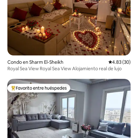
Condo en Sharm El-Sheikh
Calificación p
4.83 (30)
Royal Sea View Royal Sea View Alojamiento real de lujo
Favorito entre huéspedes
Favorito entre huéspedes preferido