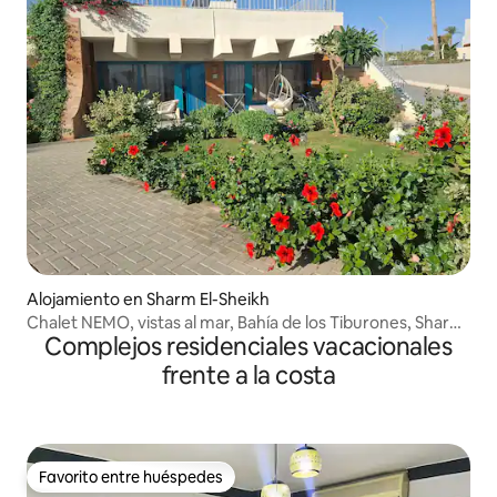
Alojamiento en Sharm El-Sheikh
Chalet NEMO, vistas al mar, Bahía de los Tiburones, Sharm
Complejos residenciales vacacionales
el Sheikh
frente a la costa
Favorito entre huéspedes
Favorito entre huéspedes