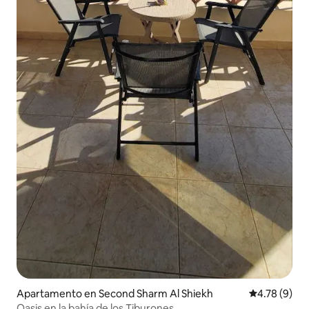
Apartamento en Second Sharm Al Shiekh
Calificación
4.78 (9)
Oasis en la bahía de los Tiburones