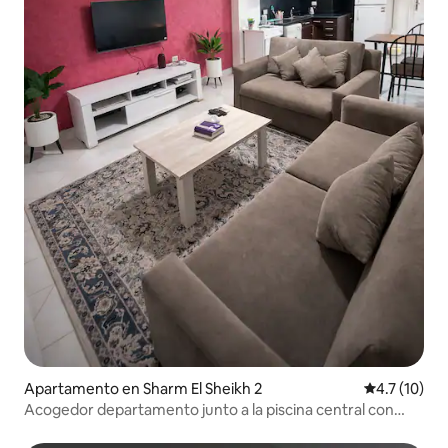
Apartamento en Sharm El Sheikh 2
Calificación
4.7 (10)
Acogedor departamento junto a la piscina central con
terraza.