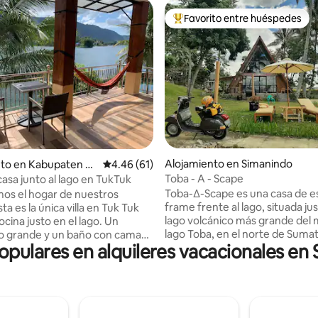
Favorito entre huéspedes
Favorito entre huéspedes prefe
Alojamiento en Simanindo
to en Kabupaten Sa
Calificación promedio: 4.46 de 5, 61 reseñas
4.46 (61)
Toba - A - Scape
sa junto al lago en TukTuk
Toba-∆-Scape es una casa de es
os el hogar de nuestros
frame frente al lago, situada jus
ta es la única villa en Tuk Tuk
lago volcánico más grande del 
cina justo en el lago. Un
lago Toba, en el norte de Sumat
o grande y un baño con cama
populares en alquileres vacacionales en
Indonesia. La casa forma parte
g en la planta superior. Las
Pondok Ganda, un alojamiento d
rancesas de madera dura se
de 10 habitaciones situado en 
a envolver el balcón/porche.
zona. Puedes aventurarte por 
a completa y una sala de estar
espacioso terreno y disfrutar d
ta baja (con su propio inodoro y
impresionante paisaje a lo larg
ueden servir como segundo