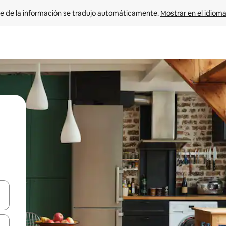
e de la información se tradujo automáticamente. 
Mostrar en el idioma
n las teclas de flecha hacia arriba y hacia abajo o explora con el tact