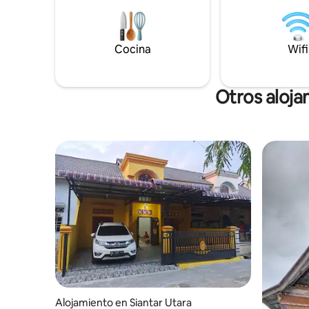
para la propiedad y tiene muchos
dormitori
servicios interiores y exteriores para
de cuero 
permitir que los huéspedes se relajen,
la comodi
Cocina
Wifi
vuelvan a conectar y recargar energías.
Acabo de 
Desayuno incluido. 2 adultos +1
velocidad
ocupación máxima. Se admiten
mascotas
Otros aloja
Alojamiento en Siantar Utara