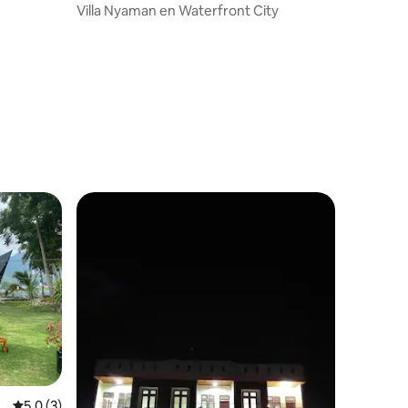
Villa Nyaman en Waterfront City
Calificación promedio: 5.0 de 5, 3 reseñas
5.0 (3)