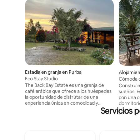
Estadía en granja en Purba
Alojamien
mosir
Eco Stay Studio
Cómoda ca
The Back Bay Estate es una granja de
Construim
café arábica que ofrece a los huéspedes
sueños. Es
la oportunidad de disfrutar de una
con una co
experiencia única en comodidad y
dormitori
Servicios 
privacidad. Disfruta de majestuosas
tamaño kin
vistas a las montañas y observa la vida
puertas f
silvestre en el bosque circundante de
abren par
Siamang. Haz paseos y explora los
Una cocin
jardines de seis hectáreas de arábica y
en la plan
flora y fauna nativa. La cabaña es central
ducha) p