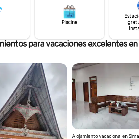
de 120 m junto al lago. La casa 
o. Nuevo sofá cama EgoItaliano
todas las comodidades, justo lo
en la planta baja para aumentar
Estac
deseas para tu propia casa. El 
dad para el 3er y 4to huésped.
Piscina
gratu
exterior con el impresionante 
agregar: internet de alta
inst
algo que no te puedes perder...
 ilimitado (12-20/mbps).
mientos para vacaciones excelentes e
Alojamiento vacacional en Sim