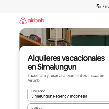
Omite
Part
el
contenido
Alquileres vacacionales
en Simalungun
Encuentra y reserva alojamientos únicos en
Airbnb
Ubicación
Cuando los resultados estén disponibles, navega co
Llegada