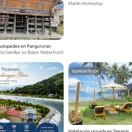
Marlin Homestay
huéspedes en Pangururan
to familiar en Bolon Waterfront
Superanfitrión
Superanfitrión
Habitación privada en Simanind