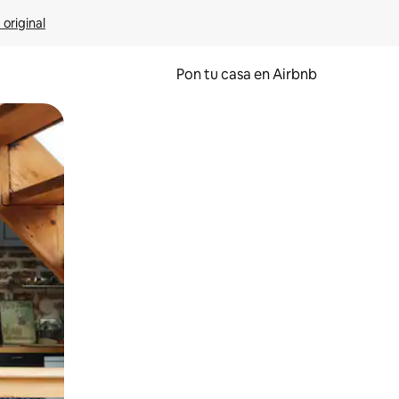
 original
Pon tu casa en Airbnb
o o desliza el dedo.