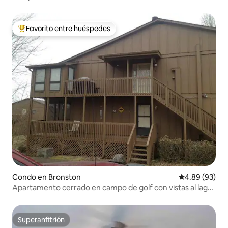
Favorito entre huéspedes
Favorito entre huéspedes preferido
Condo en Bronston
Calificación p
4.89 (93)
Apartamento cerrado en campo de golf con vistas al lago
Cumberland
Superanfitrión
Superanfitrión