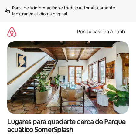
Omite
Parte de la información se tradujo automáticamente. 
el
Mostrar en el idioma original
contenido
Pon tu casa en Airbnb
Lugares para quedarte cerca de Parque
acuático SomerSplash