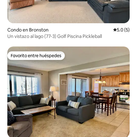
Condo en Bronston
Calificació
5.0 (5)
Un vistazo al lago (77-3) Golf Piscina Pickleball
Favorito entre huéspedes
Favorito entre huéspedes