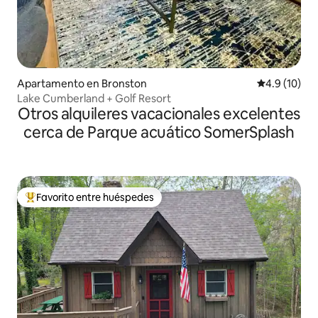
Apartamento en Bronston
Calificación
4.9 (10)
Lake Cumberland + Golf Resort
Otros alquileres vacacionales excelentes
cerca de Parque acuático SomerSplash
Favorito entre huéspedes
Favorito entre huéspedes preferido