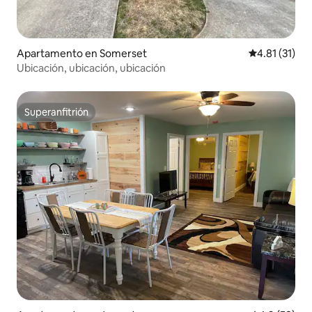
Apartamento en Somerset
Calificación 
4.81 (31)
Ubicación, ubicación, ubicación
Superanfitrión
Superanfitrión