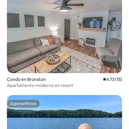
Condo en Bronston
Calificación 
4.73 (15)
Apartamento moderno en resort
Superanfitrión
Superanfitrión