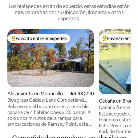
Los huéspedes están de acuerdo: estas estadías están
muy valoradas por su ubicación, limpieza y otros
aspectos.
Favorito entre huéspedes
Favorito entre
Favorito entre huéspedes preferido
Favorito entre hu
Alojamiento en Monticello
Calificación promedio: 4.93 de 5
4.93 (214)
Bluegrass Gables: Lake Cumberland
Cabaña en Bronst
Cottage
Relájese en el bosque en esta increíble
Cabaña frente al l
cabaña de 4 habitaciones y 2.5 baños. A
Esta acogedora ca
solo unos minutos de la rampa para
triángulo está situ
embarcaciones de Ramsey Point, esta es
Echo Point, a orilla
su base para sus vacaciones en el lago
Fork de Cumberlan
Cumberland. Trae tu barco; amplio
muelle, trae una t