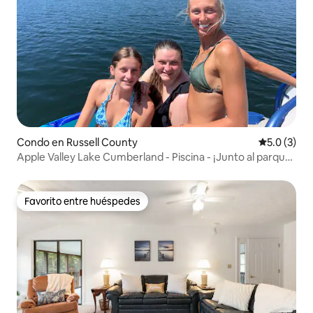
Condo en Russell County
Calificació
5.0 (3)
Apple Valley Lake Cumberland - Piscina - ¡Junto al parque
estatal!
Favorito entre huéspedes
Favorito entre huéspedes