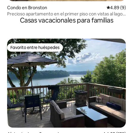
Condo en Bronston
Calificación 
4.89 (9)
Precioso apartamento en el primer piso con vistas al lago
Casas vacacionales para familias
en Woodson Bend
Favorito entre huéspedes
Favorito entre huéspedes