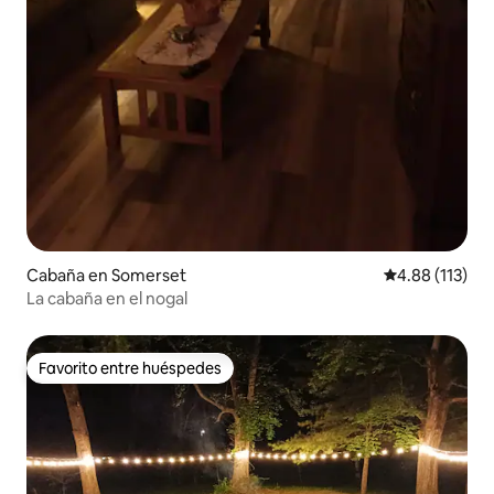
Cabaña en Somerset
Calificación p
4.88 (113)
La cabaña en el nogal
Favorito entre huéspedes
Favorito entre huéspedes