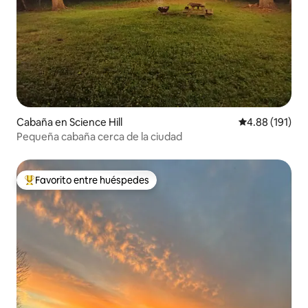
Cabaña en Science Hill
Calificación p
4.88 (191)
Pequeña cabaña cerca de la ciudad
Favorito entre huéspedes
Favorito entre huéspedes preferido