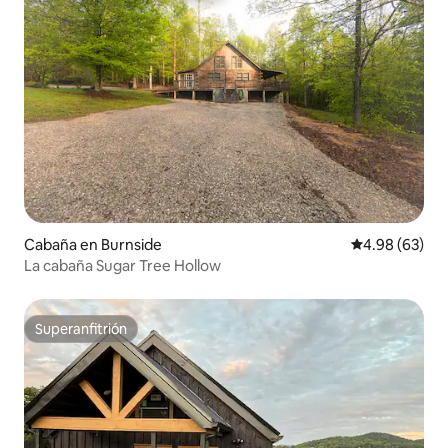
Cabaña en Burnside
Calificación p
4.98 (63)
La cabaña Sugar Tree Hollow
Superanfitrión
Superanfitrión