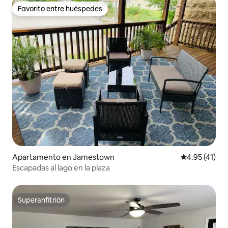
Favorito entre huéspedes
Favorito entre huéspedes
Apartamento en Jamestown
Calificación 
4.95 (41)
Escapadas al lago en la plaza
Superanfitrión
Superanfitrión