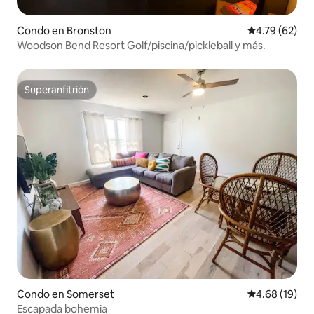
Condo en Bronston
Calificación 
4.79 (62)
Woodson Bend Resort Golf/piscina/pickleball y más.
Superanfitrión
Superanfitrión
Condo en Somerset
Calificación 
4.68 (19)
Escapada bohemia