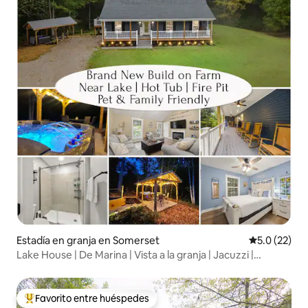
Estadía en granja en Somerset
Calificación
5.0 (22)
Lake House | De Marina | Vista a la granja | Jacuzzi |
Estanque
Favorito entre huéspedes
Favorito entre huéspedes preferido