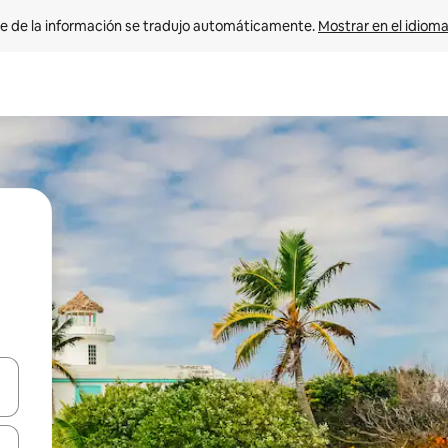
e de la información se tradujo automáticamente. 
Mostrar en el idioma
n las teclas de flecha hacia arriba y hacia abajo o explora con el tact