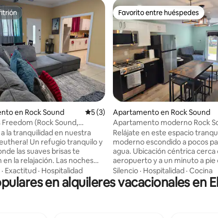
itrión
Favorito entre huéspedes
itrión
Favorito entre huéspedes
io: 5 de 5, 35 reseñas
nto en Rock Sound
Calificación promedio: 5 de 5, 3 reseñas
5 (3)
Apartamento en Rock Sound
s Freedom (Rock Sound,
Apartamento moderno Rock So
)
a la tranquilidad en nuestra
Relájate en este espacio tranqui
leuthera! Un refugio tranquilo y
moderno escondido a pocos pa
onde las suaves brisas te
agua. Ubicación céntrica cerca 
en la relajación. Las noches
aeropuerto y a un minuto a pie 
s con estrellas ofrecen
mercado. Cocina completa con 
·
Exactitud
·
Hospitalidad
Silencio
·
Hospitalidad
·
Cocina
opulares en alquileres vacacionales en E
 perfectos para contemplar
comodidades modernas y muc
llas. Nuestro acogedor
espacio privado en el porche p
nto es una verdadera
al aire libre y relajarse. Ya sea 
 diseñado para reconectar con
de visita por placer o por negoc
queridos y la naturaleza.
tendrás todo lo que necesitas p