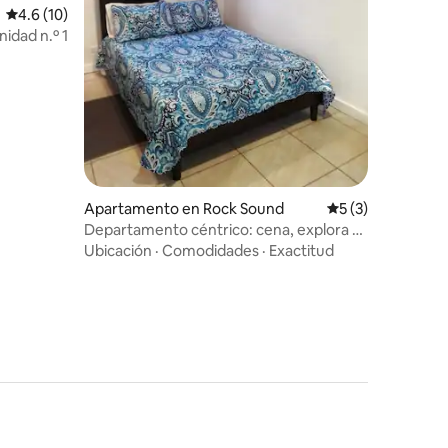
Calificación promedio: 4.6 de 5, 10 reseñas
4.6 (10)
nidad n.º 1
Apartamento en Rock Sound
Calificación prom
5 (3)
Departamento céntrico: cena, explora y
relájate
Ubicación
·
Comodidades
·
Exactitud