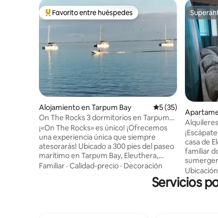
Favorito entre huéspedes
Superanf
Favorito entre huéspedes preferido
Superanf
Alojamiento en Tarpum Bay
Calificación promed
5 (35)
Apartame
On The Rocks 3 dormitorios en Tarpum
Alquilere
Bay Eleuthera
¡«On The Rocks» es único! ¡Ofrecemos
Eleuthera
¡Escápate 
una experiencia única que siempre
casa de E
atesorarás! Ubicado a 300 pies del paseo
familiar d
marítimo en Tarpum Bay, Eleuthera,
sumergen 
puedes sentarte 'sobre las rocas' y ver la
Familiar
·
Calidad-precio
·
Decoración
iluminada
Ubicación
puesta de sol mientras disfrutas de tu
Servicios p
momentos
bebida favorita. Nuestra casa de tres
las estre
dormitorios, totalmente amueblada y
apartame
con aire acondicionado, está a 2 minutos
escapada,
a pie de la playa y de la tienda de
los seres 