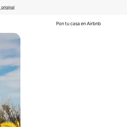
 original
Pon tu casa en Airbnb
o o desliza el dedo.