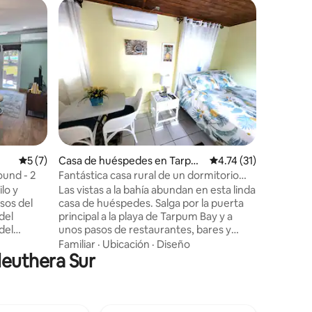
Alojamie
Pineappl
El pinto
Bay es un
hermoso e
ubicación
unos 7 m
Ubicació
locales, t
el aerop
alojamien
próximo v
Calificación promedio: 5 de 5, 7 reseñas
5 (7)
Casa de huéspedes en Tarpu
Calificación promedio
4.74 (31)
de la vida isleña. No s
m Bay
absoluto 
und - 2
Fantástica casa rural de un dormitorio
puedas m
con vistas a la bahía
lo y
Las vistas a la bahía abundan en esta linda
tu estadí
sos del
casa de huéspedes. Salga por la puerta
imprescind
del
principal a la playa de Tarpum Bay y a
del
unos pasos de restaurantes, bares y
todas las
tiendas de comestibles. ¡Disfruta de
Familiar
·
Ubicación
·
Diseño
leuthera Sur
ho
kilómetros de playa frente a la bahía! Esta
ara cenar
bonita casa de huéspedes se encuentra
que estés
en Tarpum Bay, Eleuthera. Es conocido
ios,
como un pintoresco y tranquilo pueblo
ara tu
de pescadores donde los lugareños