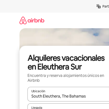
Omite
Part
el
contenido
Alquileres vacacionales
en Eleuthera Sur
Encuentra y reserva alojamientos únicos en
Airbnb
Ubicación
Cuando los resultados estén disponibles, navega co
Llegada