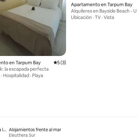
Apartamento en Tarpum Bay
Alquileres en Bayside Beach - U
dio: 5 de 5, 3 reseñas
Ubicación
·
TV
·
Vista
nto en Tarpum Bay
Calificación promedio: 5 de 5, 3 reseñas
5 (3)
: la escapada perfecta
·
Hospitalidad
·
Playa
Alojamientos con acceso a la playa
Alojamientos frente al mar
Eleuthera Sur