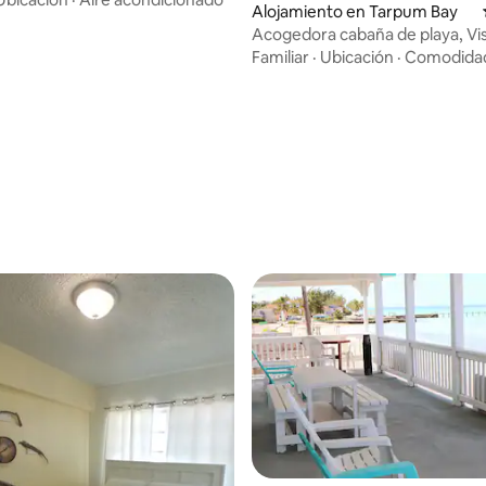
: 4.67 de 5, 9 reseñas
Alojamiento en Tarpum Bay
Acogedora cabaña de playa, Vistas
privadas a la costa y al océano
Familiar
·
Ubicación
·
Comodida