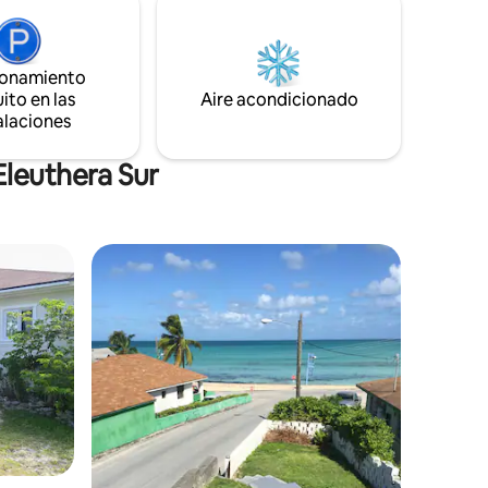
a. Cala
todavía traen sus capturas del día. A
rfecta
pocos minutos del Atlántico con sus
a puesta
magníficos arrecifes de coral y
ionamiento
 chapuzón
kilómetros de playa sin nadie más a la
ito en las
vista.
Aire acondicionado
alaciones
Eleuthera Sur