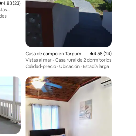
Calificación promedio: 4.83 de 5, 23 reseñas
4.83 (23)
des
Casa de campo en Tarpum Ba
Calificación promedio:
4.58 (24)
y
Vistas al mar - Casa rural de 2 dormitorios
Calidad-precio
·
Ubicación
·
Estadía larga