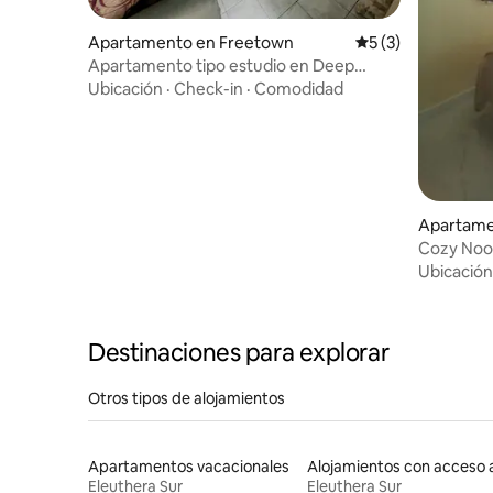
Apartamento en Freetown
Calificación prome
5 (3)
Apartamento tipo estudio en Deep
Creek n.º 4
Ubicación
·
Check-in
·
Comodidad
Apartame
Cozy Nook
Ubicación
Destinaciones para explorar
Otros tipos de alojamientos
Apartamentos vacacionales
Eleuthera Sur
Eleuthera Sur