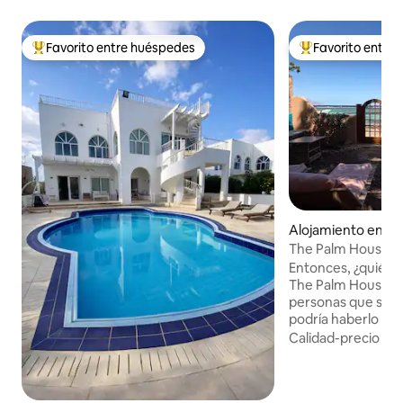
Favorito entre huéspedes
Favorito entre
Favorito entre huéspedes preferido
Favorito entre hu
Alojamiento en D
The Palm House
Entonces, ¿quién 
The Palm House q
personas que se q
podría haberlo dic
precioso. Justo al 
Calidad-precio
·
Ub
jardín cuidado co
«Realmente se pue
puesto en la creaci