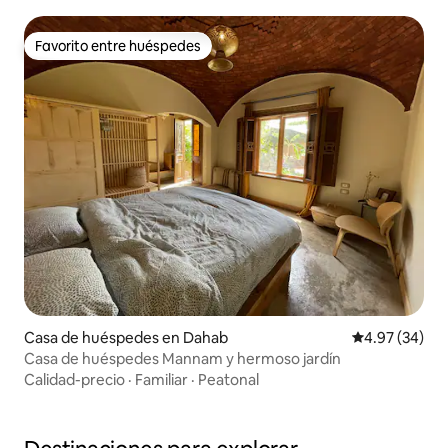
Favorito entre huéspedes
Favorito entre huéspedes
Casa de huéspedes en Dahab
Calificación p
4.97 (34)
Casa de huéspedes Mannam y hermoso jardín
Calidad-precio
·
Familiar
·
Peatonal