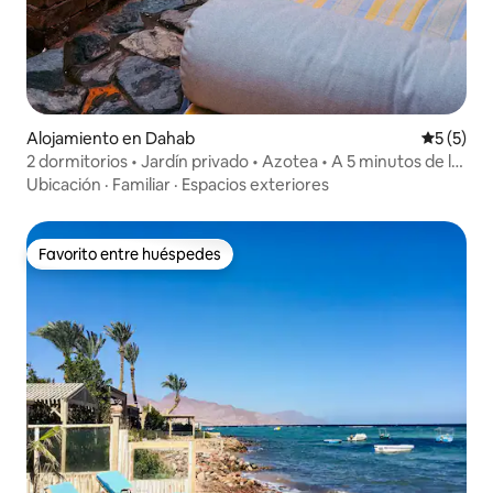
Alojamiento en Dahab
Calificac
5 (5)
2 dormitorios • Jardín privado • Azotea • A 5 minutos de la
playa
Ubicación
·
Familiar
·
Espacios exteriores
Favorito entre huéspedes
Favorito entre huéspedes