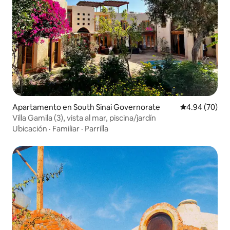
Apartamento en South Sinai Governorate
Calificación p
4.94 (70)
Villa Gamila (3), vista al mar, piscina/jardín
Ubicación
·
Familiar
·
Parrilla