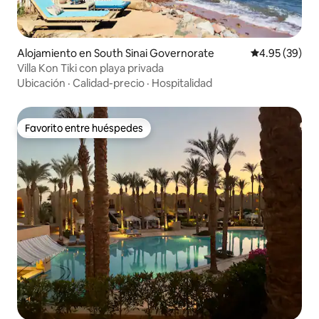
Alojamiento en South Sinai Governorate
Calificación p
4.95 (39)
Villa Kon Tiki con playa privada
Ubicación
·
Calidad-precio
·
Hospitalidad
Favorito entre huéspedes
Favorito entre huéspedes