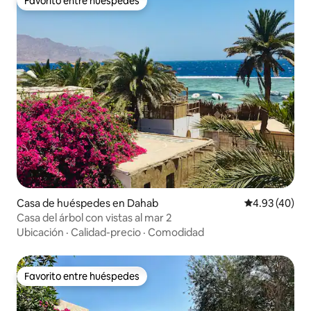
Favorito entre huéspedes
Favorito entre huéspedes
Casa de huéspedes en Dahab
Calificación 
4.93 (40)
Casa del árbol con vistas al mar 2
Ubicación
·
Calidad-precio
·
Comodidad
Favorito entre huéspedes
Favorito entre huéspedes