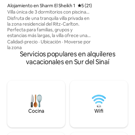
«Gran zona al aire 
Alojamiento en Sharm El Sheikh 1
Calificación promedio: 5 de 
5 (21)
delantera y traser
Villa única de 3 dormitorios con piscina
muchos cojines)» K
privada en Hadaba
tiempo y la desped
Disfruta de una tranquila villa privada en
Una casa independi
la zona residencial del Ritz-Carlton.
dormitorios con pa
Perfecta para familias, grupos y
jardín delantero.
estancias más largas, la villa ofrece una
piscina privada, amplias áreas de estar,
Calidad-precio
·
Ubicación
·
Moverse por
cómodas habitaciones, una cocina
la zona
totalmente equipada y espacios al aire
Servicios populares en alquileres
libre diseñados para la relajación.
vacacionales en Sur del Sinaí
Ubicada en Hadaba, estarás a solo unos
minutos de playas, sitios para practicar
esnórquel y buceo, el Mercado Antiguo,
cafés, restaurantes, supermercados,
farmacias y atracciones locales. Naama
Bay, Al Fanar Beach y Farsha están a
pocos minutos.
Cocina
Wifi