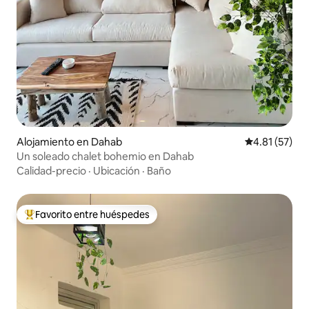
Alojamiento en Dahab
Calificación 
4.81 (57)
Un soleado chalet bohemio en Dahab
Calidad-precio
·
Ubicación
·
Baño
Favorito entre huéspedes
Favorito entre huéspedes preferido