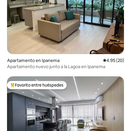
Apartamento en Ipanema
Calificación p
4.95 (20)
Apartamento nuevo junto a la Lagoa en Ipanema
Favorito entre huéspedes
Favorito entre huéspedes preferido