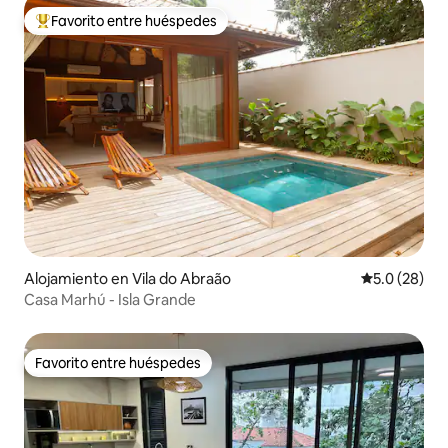
Favorito entre huéspedes
Favorito entre huéspedes preferido
Alojamiento en Vila do Abraão
Calificación
5.0 (28)
Casa Marhú - Isla Grande
Favorito entre huéspedes
Favorito entre huéspedes