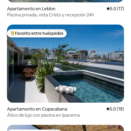
Apartamento en Leblon
Calificación
5.0 (17)
Piscina privada, vista Cristo y recepción 24h
Favorito entre huéspedes
Favorito entre huéspedes preferido
Apartamento en Copacabana
Calificación
5.0 (19)
Ático de lujo con piscina en Ipanema