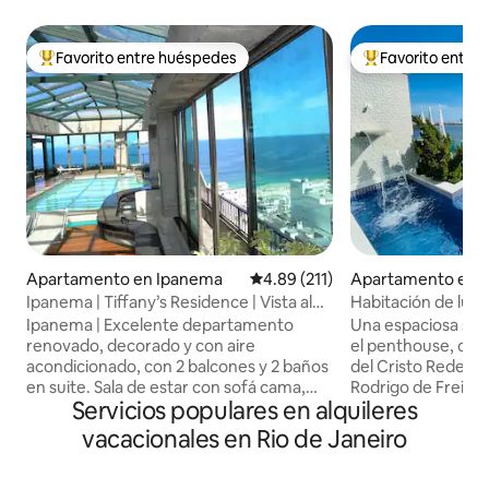
Favorito entre huéspedes
Favorito entre
Favorito entre huéspedes preferido
Favorito entre hu
Apartamento en Ipanema
Calificación promedio: 4.89 de 5
4.89 (211)
Apartamento en 
Ipanema | Tiffany’s Residence | Vista al
Habitación de lujo 
mar | 2 habitaciones
privacidad.
Ipanema | Excelente departamento
Una espaciosa sui
renovado, decorado y con aire
el penthouse, con 
acondicionado, con 2 balcones y 2 baños
del Cristo Redento
en suite. Sala de estar con sofá cama,
Rodrigo de Freita
Servicios populares en alquileres
cocina totalmente equipada, wifi de
amplia zona exteri
200 Mbps y balcones acristalados. A solo
cascada, un medio
vacacionales en Rio de Janeiro
1 manzana de la playa. En Tiffanys
vapor con ducha, c
Residence, con servicio de limpieza,
asados, refrigerad