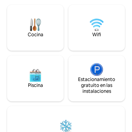
senderismo, natación y pesca. Está
minutos a pie de la
orientado al suroeste, lo que significa
ferry y a solo 18 
muchas puestas de sol agradables.
Pulpit Rock. Carre
Estamos en el proceso de desarrollar un
y estacionamiento j
pequeño lugar acogedor y encantador
cabaña. Posibilidad
con una cervecería, cafetería y tienda.
barco. Oportunida
Puedes pedir productos frescos para
Cocina
Wifi
La cabaña está ubi
desayunar, comer y cenar. Todo lo que
Lysefjord. Se pue
se sirve y se vende se elabora aquí.
adicional.
Estacionamiento
Piscina
gratuito en las
instalaciones