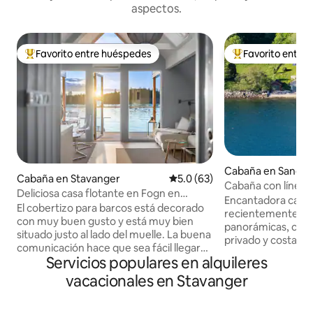
aspectos.
Favorito entre huéspedes
Favorito entre
Favorito entre huéspedes preferido
Favorito entre hu
Cabaña en Sandn
Cabaña en Stavanger
Calificación promedio: 5.0 de 
5.0 (63)
Cabaña con línea d
Deliciosa casa flotante en Fogn en
minutos de Preike
Encantadora casa
Ryfylke
El cobertizo para barcos está decorado
recientemente ren
con muy buen gusto y está muy bien
panorámicas, casa
situado justo al lado del muelle. La buena
privado y costa. A
comunicación hace que sea fácil llegar
terreno y gran ter
Servicios populares en alquileres
a/desde Stavanger y las atracciones de la
exterior. Extrem
región. Naustet tiene dos muelles y un
vacacionales en Stavanger
condiciones de sol.
pequeño barco, así como excelentes
naturaleza y el mar
oportunidades para practicar
tiempo, la cabaña 