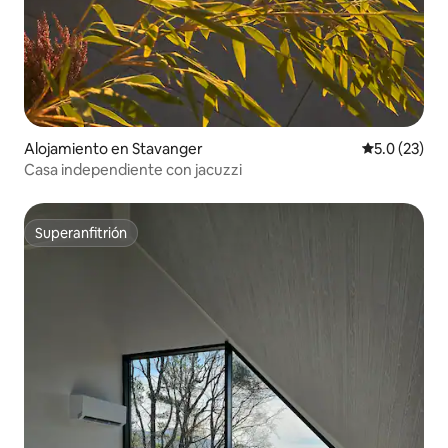
Alojamiento en Stavanger
Calificación
5.0 (23)
Casa independiente con jacuzzi
Superanfitrión
Superanfitrión