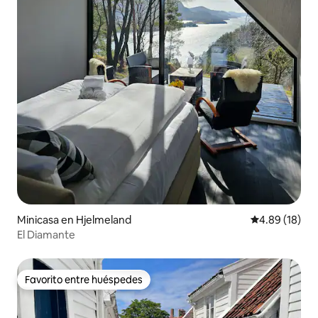
Minicasa en Hjelmeland
Calificación 
4.89 (18)
El Diamante
Favorito entre huéspedes
Favorito entre huéspedes