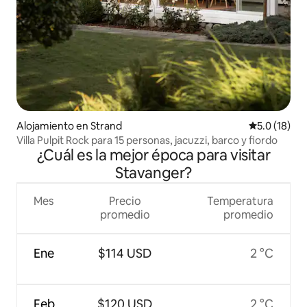
Alojamiento en Strand
Calificación
5.0 (18)
Villa Pulpit Rock para 15 personas, jacuzzi, barco y fiordo
¿Cuál es la mejor época para visitar
Stavanger?
Mes
Precio
Temperatura
promedio
promedio
Ene
$114 USD
2 °C
Feb
$120 USD
2 °C