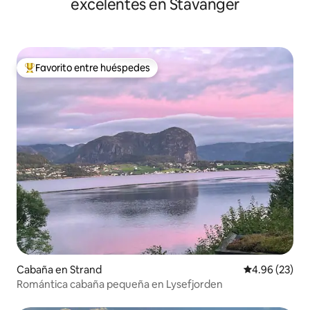
excelentes en Stavanger
Favorito entre huéspedes
Favorito entre huéspedes preferido
Cabaña en Strand
Calificación p
4.96 (23)
Romántica cabaña pequeña en Lysefjorden