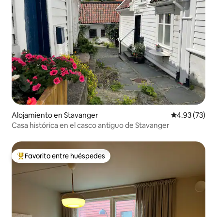
Alojamiento en Stavanger
Calificación 
4.93 (73)
Casa histórica en el casco antiguo de Stavanger
Favorito entre huéspedes
Favorito entre huéspedes preferido