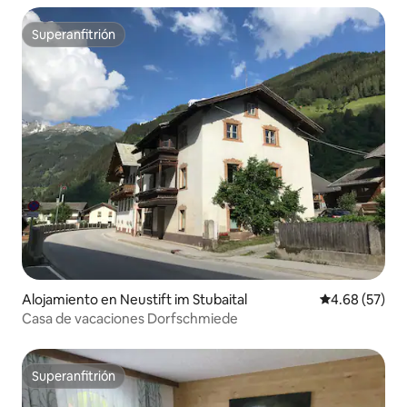
Superanfitrión
Superanfitrión
Alojamiento en Neustift im Stubaital
Calificación p
4.68 (57)
Casa de vacaciones Dorfschmiede
Superanfitrión
Superanfitrión