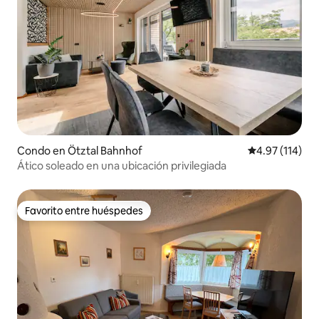
Condo en Ötztal Bahnhof
Calificación p
4.97 (114)
Ático soleado en una ubicación privilegiada
Favorito entre huéspedes
Favorito entre huéspedes