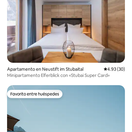
Apartamento en Neustift im Stubaital
Calificación p
4.93 (30)
Minipartamento Elferblick con «Stubai Super Card»
Favorito entre huéspedes
Favorito entre huéspedes