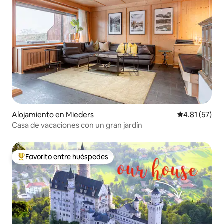
Alojamiento en Mieders
Calificación 
4.81 (57)
Casa de vacaciones con un gran jardín
Favorito entre huéspedes
Favorito entre huéspedes preferido