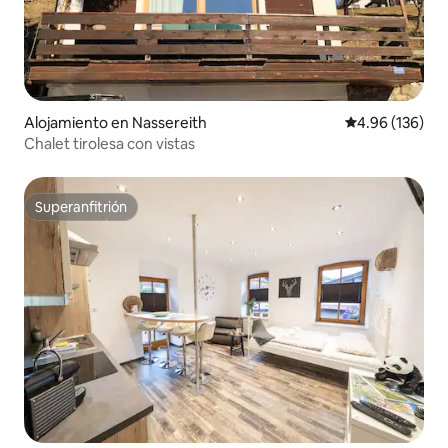
Alojamiento en Nassereith
Calificación pr
4.96 (136)
Chalet tirolesa con vistas
Superanfitrión
Superanfitrión