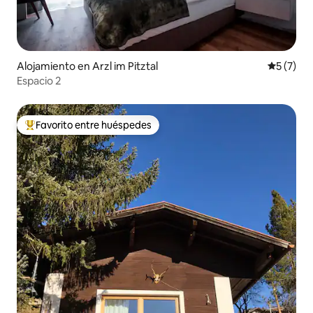
Alojamiento en Arzl im Pitztal
Calificac
5 (7)
Espacio 2
Favorito entre huéspedes
Favorito entre huéspedes preferido