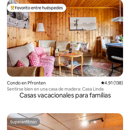
Favorito entre huéspedes
Favorito entre huéspedes preferido
Condo en Pfronten
Calificación p
4.91 (138)
Sentirse bien en una casa de madera: Casa Linda
Casas vacacionales para familias
Superanfitrión
Superanfitrión