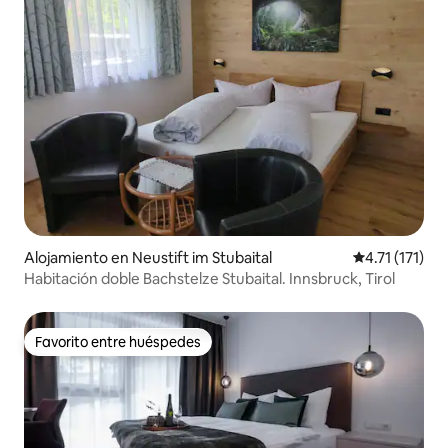
Alojamiento en Neustift im Stubaital
Calificación p
4.71 (171)
Habitación doble Bachstelze Stubaital. Innsbruck, Tirol
Favorito entre huéspedes
Favorito entre huéspedes