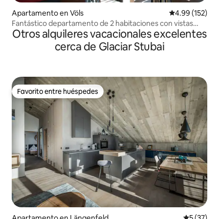
Apartamento en Völs
Calificación p
4.99 (152)
Fantástico departamento de 2 habitaciones con vistas
Otros alquileres vacacionales excelentes
panorámicas
cerca de Glaciar Stubai
Favorito entre huéspedes
Favorito entre huéspedes
Apartamento en Längenfeld
Calificaci
5 (37)