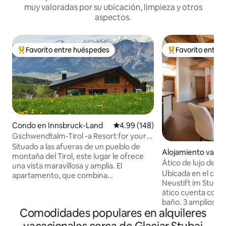
muy valoradas por su ubicación, limpieza y otros
aspectos.
Favorito entre huéspedes
Favorito entre
Favorito entre huéspedes preferido
Favorito entre hu
Condo en Innsbruck-Land
Calificación promedio: 4.99 de 5
4.99 (148)
Gschwendtalm-Tirol -a Resort for your
Take-Time
Situado a las afueras de un pueblo de
Alojamiento vacac
montaña del Tirol, este lugar le ofrece
ustift im Stubaital
Ático de lujo de d
una vista maravillosa y amplia. El
capacidad para 4 
Ubicada en el cent
apartamento, que combina
Neustift im Stubai
amorosamente tradición y modernidad,
ático cuenta con 2
te permitirá calmarte y recargar pilas al
baño. 3 amplios b
instante. Un teleférico cercano le
Comodidades populares en alquileres
impresionantes vista
permite practicar todo tipo de deportes
montañas circund
de montaña en verano e invierno. Sin