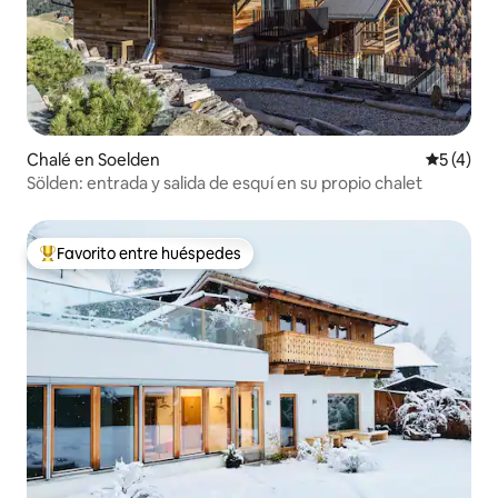
Chalé en Soelden
Calificac
5 (4)
Sölden: entrada y salida de esquí en su propio chalet
Favorito entre huéspedes
Favorito entre huéspedes preferido