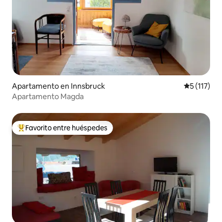
Apartamento en Innsbruck
Calificació
5 (117)
Apartamento Magda
Favorito entre huéspedes
Favorito entre huéspedes preferido