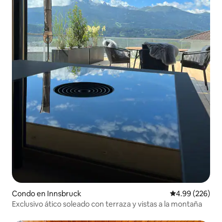
Condo en Innsbruck
Calificación pr
4.99 (226)
Exclusivo ático soleado con terraza y vistas a la montaña