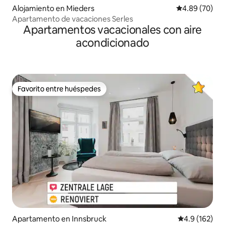
Alojamiento en Mieders
Calificación p
4.89 (70)
Apartamento de vacaciones Serles
Apartamentos vacacionales con aire
acondicionado
Favorito entre huéspedes
Favorito entre huéspedes
Apartamento en Innsbruck
Calificación 
4.9 (162)