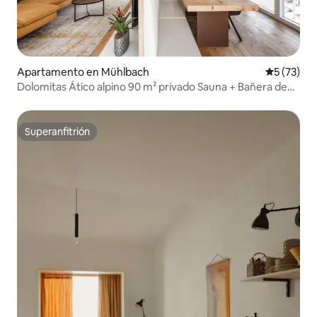
Apartamento en Mühlbach
Calificaci
5 (73)
Dolomitas Ático alpino 90 m² privado Sauna + Bañera de
hidromasaje
Superanfitrión
Superanfitrión