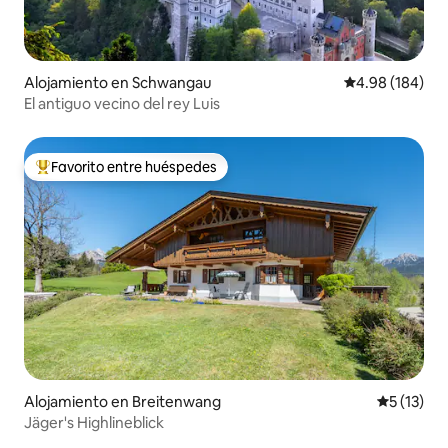
Alojamiento en Schwangau
Calificación pr
4.98 (184)
El antiguo vecino del rey Luis
Favorito entre huéspedes
Favorito entre huéspedes preferido
Alojamiento en Breitenwang
Calificaci
5 (13)
Jäger's Highlineblick