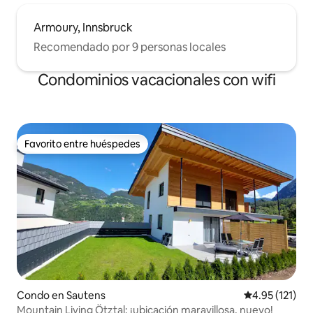
Armoury, Innsbruck
Recomendado por 9 personas locales
Condominios vacacionales con wifi
Favorito entre huéspedes
Favorito entre huéspedes
Condo en Sautens
Calificación p
4.95 (121)
Mountain Living Ötztal: ¡ubicación maravillosa, nuevo!