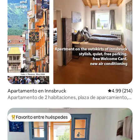
Apartamento en Innsbruck
Calificación pr
4.99 (214)
Apartamento de 2 habitaciones, plaza de aparcamiento,
aire acondicionado, 2-3 personas
Favorito entre huéspedes
Favorito entre huéspedes preferido