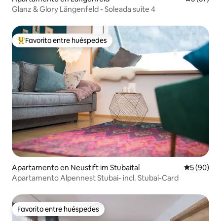
Glanz & Glory Längenfeld - Soleada suite 4
Favorito entre huéspedes
Favorito entre huéspedes preferido
Apartamento en Neustift im Stubaital
Calificaci
5 (90)
Apartamento Alpennest Stubai- incl. Stubai-Card
Favorito entre huéspedes
Favorito entre huéspedes