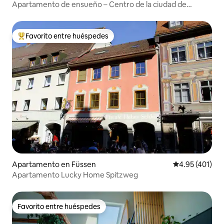
Apartamento de ensueño – Centro de la ciudad de
Innsbruck / AHS 03
Favorito entre huéspedes
Favorito entre huéspedes preferido
Apartamento en Füssen
Calificación p
4.95 (401)
Apartamento Lucky Home Spitzweg
Favorito entre huéspedes
Favorito entre huéspedes