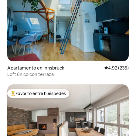
Apartamento en Innsbruck
Calificación pr
4.92 (236)
Loft único con terraza
Favorito entre huéspedes
Favorito entre huéspedes preferido