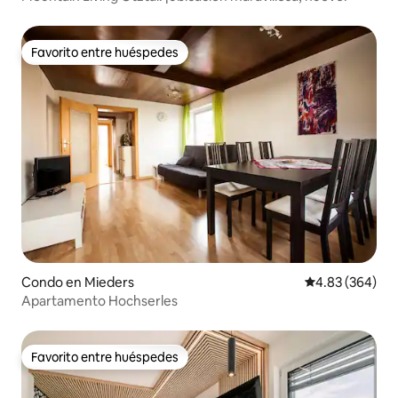
Favorito entre huéspedes
Favorito entre huéspedes
Condo en Mieders
Calificación pr
4.83 (364)
Apartamento Hochserles
Favorito entre huéspedes
Favorito entre huéspedes