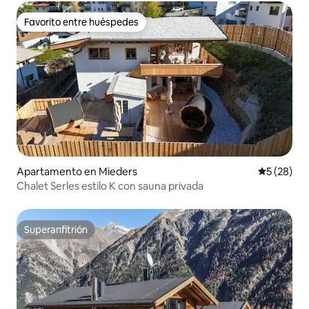
Favorito entre huéspedes
Favorito entre huéspedes
Apartamento en Mieders
Calificaci
5 (28)
Chalet Serles estilo K con sauna privada
Superanfitrión
Superanfitrión