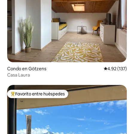
Condo en Götzens
Calificación p
4.92 (137)
Casa Laura
Favorito entre huéspedes
Favorito entre huéspedes preferido