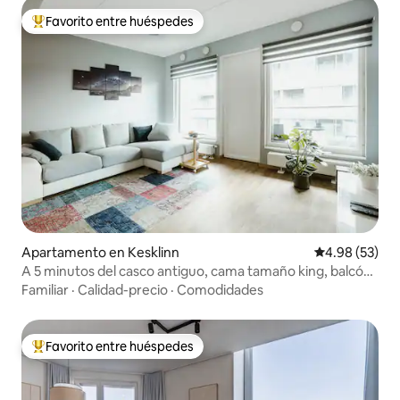
Favorito entre huéspedes
Favorito entre huéspedes preferido
Apartamento en Kesklinn
Calificación p
4.98 (53)
A 5 minutos del casco antiguo, cama tamaño king, balcón,
estacionamiento a €6 por día
Familiar
·
Calidad-precio
·
Comodidades
Favorito entre huéspedes
Favorito entre huéspedes preferido