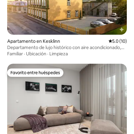
Apartamento en Kesklinn
Calificación
5.0 (10)
Departamento de lujo histórico con aire acondicionado,
estacionamiento y jardín
Familiar
·
Ubicación
·
Limpieza
Favorito entre huéspedes
Favorito entre huéspedes