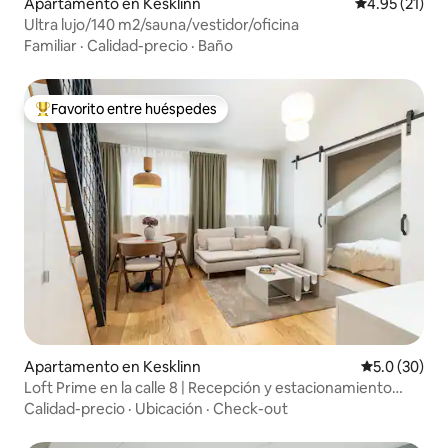
Apartamento en Kesklinn
Calificación 
4.95 (21)
Ultra lujo/140 m2/sauna/vestidor/oficina
Familiar
·
Calidad-precio
·
Baño
Favorito entre huéspedes
Favorito entre huéspedes preferido
Apartamento en Kesklinn
Calificación
5.0 (30)
Loft Prime en la calle 8 | Recepción y estacionamiento
24/7
Calidad-precio
·
Ubicación
·
Check-out