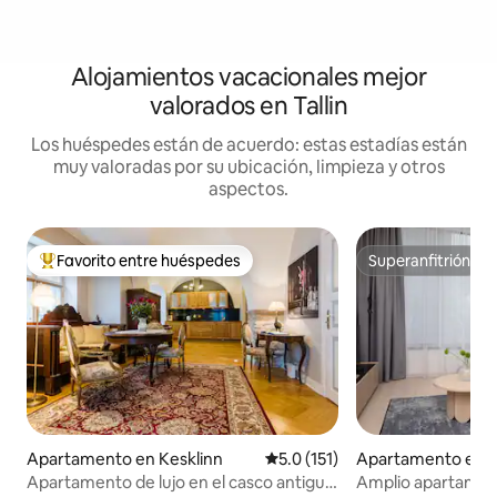
Alojamientos vacacionales mejor
valorados en Tallin
Los huéspedes están de acuerdo: estas estadías están
muy valoradas por su ubicación, limpieza y otros
aspectos.
Favorito entre huéspedes
Superanfitrión
Favorito entre huéspedes preferido
Superanfitrión
Apartamento en Kesklinn
Calificación promedio: 5.0 de 5
5.0 (151)
Apartamento en K
Apartamento de lujo en el casco antiguo
Amplio apartament