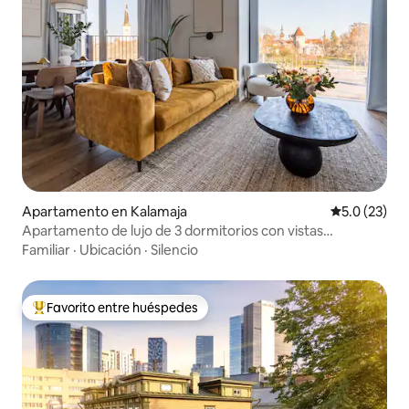
Apartamento en Kalamaja
Calificación
5.0 (23)
Apartamento de lujo de 3 dormitorios con vistas
panorámicas al casco antiguo | 6 balcones
Familiar
·
Ubicación
·
Silencio
Favorito entre huéspedes
Favorito entre huéspedes preferido