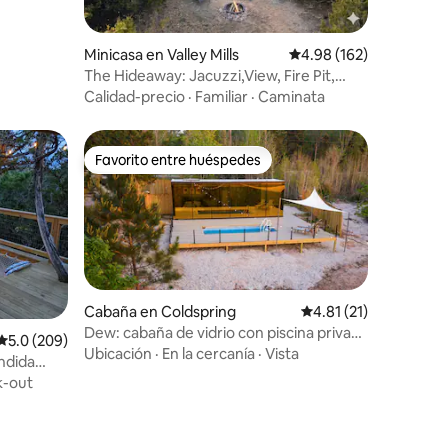
Minicasa en Valley Mills
Calificación promedio: 
4.98 (162)
The Hideaway: Jacuzzi,View, Fire Pit,
Grill!
Calidad-precio
·
Familiar
·
Caminata
Favorito entre huéspedes
rido
Favorito entre huéspedes
Cabaña en Coldspring
Calificación promedio
4.81 (21)
Dew: cabaña de vidrio con piscina privada
Calificación promedio: 5.0 de 5, 209 reseñas
5.0 (209)
+ vista desde la cima de la colina
Ubicación
·
En la cercanía
·
Vista
ndida
-out