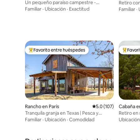
Un pequeño paraíso campestre -
Retiro co
NUEVO* Cama king
Familiar
·
Ubicación
·
Exactitud
Familiar
·
Favorito entre huéspedes
Favor
Favorito entre huéspedes preferido
Favorito
Rancho en París
Calificación promedio:
5.0 (107)
Cabaña e
Tranquila granja en Texas | Pesca y
Retiro en 
escapada a la naturaleza
bodegas, v
Familiar
·
Ubicación
·
Comodidad
Ubicación