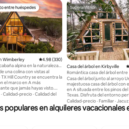
ito entre huéspedes
Superanfitrión
 entre huéspedes preferido
Superanfitrión
4.98 de 5, 461 reseñas
n Wimberley
Calificación promedio: 4.98 de 5, 330 reseñas
4.98 (330)
abaña alpina en la naturaleza
Casa del árbol en Kirbyville
C
y vistas**
 de una colina con vistas al
Romántica casa del árbol entre
 TX Hill Country se encuentra la
Casa del árbol junto al arroyo Una
n el marco en A más
majestuosa casa del árbol con 
ante que jamás hayas visto.
en A situada entre los pinos del
ezcla de estilo de mediados
·
Calidad-precio
·
Calidad del
Texas. Disfruta del entorno perfecto
 toques artísticos, este espacio
para un retiro tranquilo en la c
Calidad-precio
·
Familiar
·
Jacuz
so. La cabaña está escondida en
s populares en alquileres vacacionales
boscosa sin renunciar a las co
lo de naturaleza rodeado de 3
modernas. En el interior encon
robles, olmos y enebros. Las
cocina totalmente equipada y 
entanas delanteras y la terraza
encantador. Debajo de la casa d
recen una increíble vista del
hay otra zona de estar con un