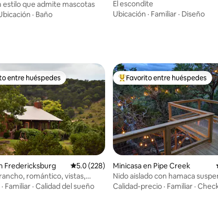
El escondite
n estilo que admite mascotas
Ubicación
·
Familiar
·
Diseño
Ubicación
·
Baño
ito entre huéspedes
Favorito entre huéspedes
 entre huéspedes preferido
Favorito entre huéspedes prefe
 5.0 de 5, 107 reseñas
n Fredericksburg
Calificación promedio: 5.0 de 5, 228 reseñas
5.0 (228)
Minicasa en Pipe Creek
rancho, romántico, vistas,
Nido aislado con hamaca suspe
ida silvestre
para parejas
·
Familiar
·
Calidad del sueño
Calidad-precio
·
Familiar
·
Check