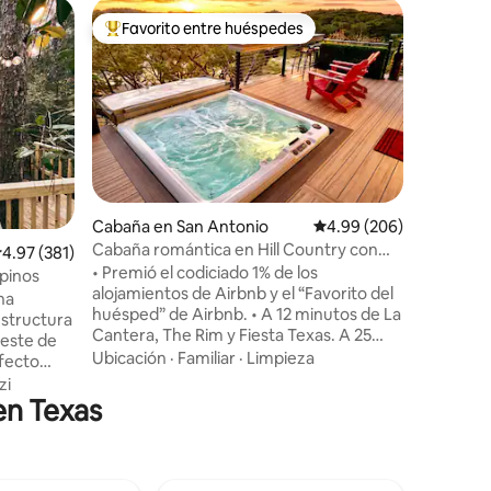
Cabaña e
Favorito entre huéspedes
Favor
Favorito entre huéspedes preferido
Favorit
Alimenta 
acogedor
Ubicada b
minutos 
Cottage 
Hill Coun
comodida
Calidad-
mientras 
nuestras 
explorand
Cabaña en San Antonio
Calificación promedio: 
4.99 (206)
hermosas 
Cabaña romántica en Hill Country con
alificación promedio: 4.97 de 5, 381 reseñas
4.97 (381)
baño de a
jacuzzi privado
• Premió el codiciado 1% de los
acogedor,
 pinos
alojamientos de Airbnb y el “Favorito del
cuidados 
huésped” de Airbnb. • A 12 minutos de La
huéspede
estructura
Cantera, The Rim y Fiesta Texas. A 25
cuidados
 este de
minutos del centro/Riverwalk y SeaWorld
llegan. T
Ubicación
·
Familiar
·
Limpieza
(tráfico pendiente). • Relájate en el
sereno h
ampiña
zi
jacuzzi y disfruta de las estrellas y los
 en Texas
modidades
planetas en una noche clara en Hill
trarás una
Country • Ten una cita en la pintoresca
un baño
ciudad de Boerne a solo 15 minutos.
el árbol
•Relájate en el jacuzzi y disfruta de las
a chimenea