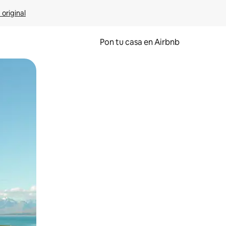
 original
Pon tu casa en Airbnb
o o desliza el dedo.