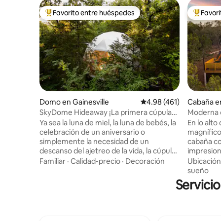
Favorito entre huéspedes
Favor
Favorito entre huéspedes preferido
Favorito
Domo en Gainesville
Calificación promedio: 
4.98 (461)
Cabaña e
SkyDome Hideaway ¡La primera cúpula
Moderna c
de lujo en DFW!
**jacuzzi 
Ya sea la luna de miel, la luna de bebés, la
En lo alto
celebración de un aniversario o
magnífico
simplemente la necesidad de un
cabaña co
descanso del ajetreo de la vida, la cúpula
impresion
de lujo SkyDome Hideaway
Con una m
Familiar
·
Calidad-precio
·
Decoración
Ubicación
proporcionará el lugar perfecto para
de siglo y
sueño
volver a conectar, renovar y rejuvenecer.
es precio
Servicio
La cúpula está enclavada en una colina
un bolsil
entre robles, lo que la convierte en un
acres de 
oasis aislado para que las parejas se
amplias v
escapen. Esta experiencia similar a una
elevada of