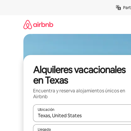
Omite
Part
el
contenido
Alquileres vacacionales
en Texas
Encuentra y reserva alojamientos únicos en
Airbnb
Ubicación
Cuando los resultados estén disponibles, navega co
Llegada