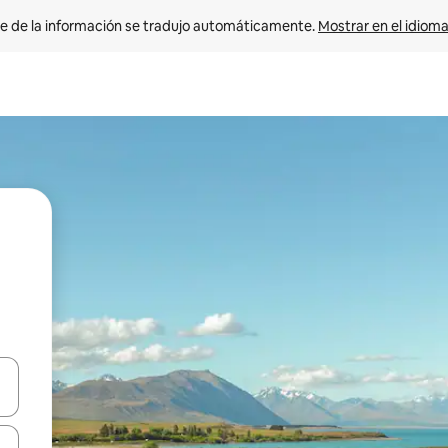
e de la información se tradujo automáticamente. 
Mostrar en el idioma
n las teclas de flecha hacia arriba y hacia abajo o explora con el tact