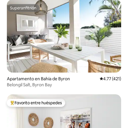
Superanfitrión
Superanfitrión
Apartamento en Bahía de Byron
Calificación p
4.77 (421)
Belongil Salt, Byron Bay
Favorito entre huéspedes
Favorito entre huéspedes preferido