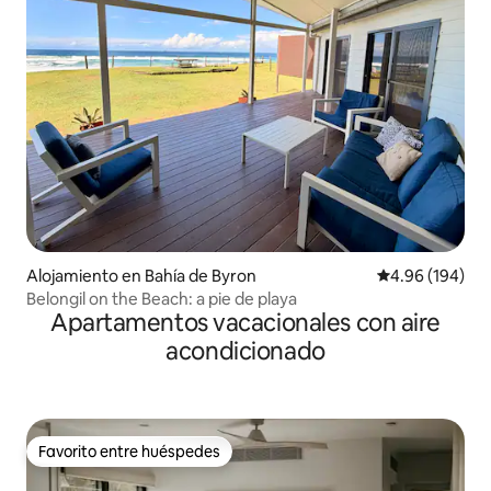
Alojamiento en Bahía de Byron
Calificación pr
4.96 (194)
Belongil on the Beach: a pie de playa
Apartamentos vacacionales con aire
acondicionado
Favorito entre huéspedes
Favorito entre huéspedes