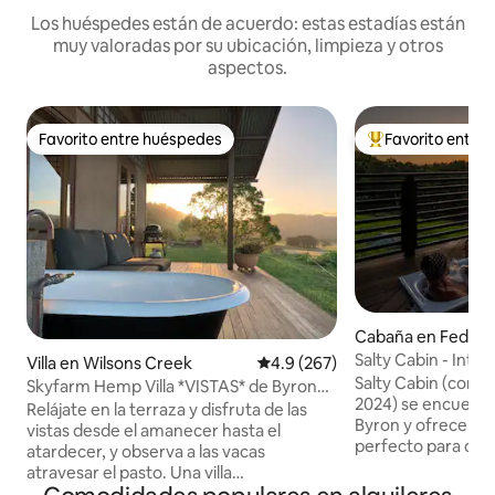
Los huéspedes están de acuerdo: estas estadías están
muy valoradas por su ubicación, limpieza y otros
aspectos.
Favorito entre huéspedes
Favorito entre
Favorito entre huéspedes
Favorito entre hu
Cabaña en Federa
Salty Cabin - Inter
Villa en Wilsons Creek
Calificación promedio: 4.9 de 5
4.9 (267)
Salty Cabin (const
Skyfarm Hemp Villa *VISTAS* de Byron
2024) se encuentra
Hinterland
Relájate en la terraza y disfruta de las
Byron y ofrece a l
vistas desde el amanecer hasta el
perfecto para des
atardecer, y observa a las vacas
de una escapada se
atravesar el pasto. Una villa
interior de Byron 
independiente en medio de una granja