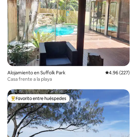
Alojamiento en Suffolk Park
Calificación pr
4.96 (227)
Casa frente a la playa
Favorito entre huéspedes
Favorito entre huéspedes preferido