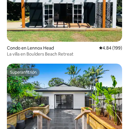
Condo en Lennox Head
Calificación pr
4.84 (199)
La villa en Boulders Beach Retreat
Superanfitrión
Superanfitrión