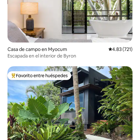
Casa de campo en Myocum
Calificación p
4.83 (721)
Escapada en el interior de Byron
Favorito entre huéspedes
Favorito entre huéspedes preferido