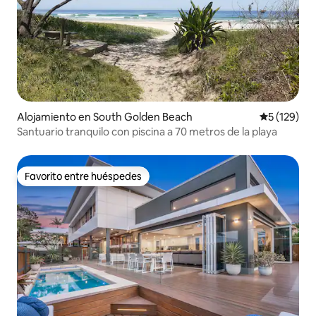
Alojamiento en South Golden Beach
Calificació
5 (129)
Santuario tranquilo con piscina a 70 metros de la playa
Favorito entre huéspedes
Favorito entre huéspedes