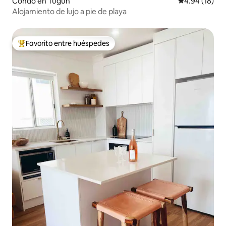
Condo en Tugun
Calificación 
4.94 (18)
Alojamiento de lujo a pie de playa
Favorito entre huéspedes
Favorito entre huéspedes preferido