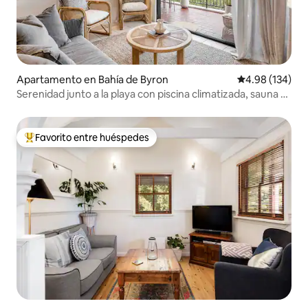
Apartamento en Bahía de Byron
Calificación pr
4.98 (134)
Serenidad junto a la playa con piscina climatizada, sauna y
gimnasio
Favorito entre huéspedes
Favorito entre huéspedes preferido