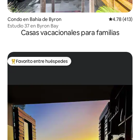
Condo en Bahía de Byron
Calificación p
4.78 (413)
Estudio 37 en Byron Bay
Casas vacacionales para familias
Favorito entre huéspedes
Favorito entre huéspedes preferido