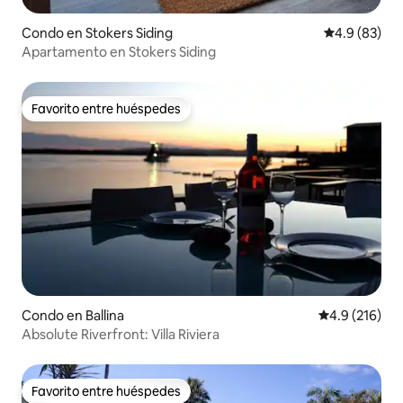
Condo en Stokers Siding
Calificación
4.9 (83)
Apartamento en Stokers Siding
Favorito entre huéspedes
Favorito entre huéspedes
Condo en Ballina
Calificación 
4.9 (216)
Absolute Riverfront: Villa Riviera
Favorito entre huéspedes
Favorito entre huéspedes