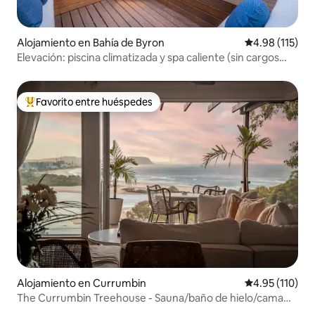
Alojamiento en Bahía de Byron
Calificación p
4.98 (115)
Elevación: piscina climatizada y spa caliente (sin cargos
adicionales)
Favorito entre huéspedes
Favorito entre huéspedes preferido
Alojamiento en Currumbin
Calificación p
4.95 (110)
The Currumbin Treehouse - Sauna/baño de hielo/cama
flotante/piscina