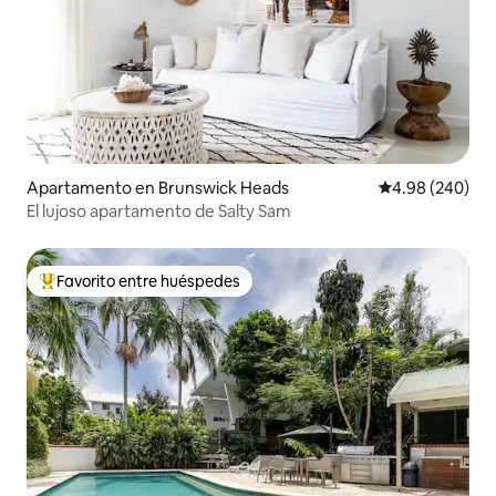
Apartamento en Brunswick Heads
Calificación pr
4.98 (240)
El lujoso apartamento de Salty Sam
Favorito entre huéspedes
Favorito entre huéspedes preferido