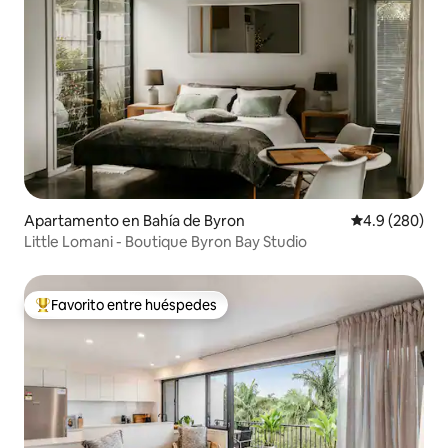
Apartamento en Bahía de Byron
Calificación p
4.9 (280)
Little Lomani - Boutique Byron Bay Studio
Favorito entre huéspedes
Favorito entre huéspedes preferido