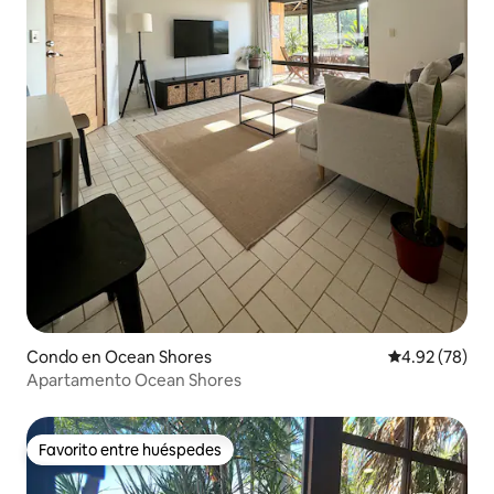
Condo en Ocean Shores
Calificación p
4.92 (78)
Apartamento Ocean Shores
Favorito entre huéspedes
Favorito entre huéspedes