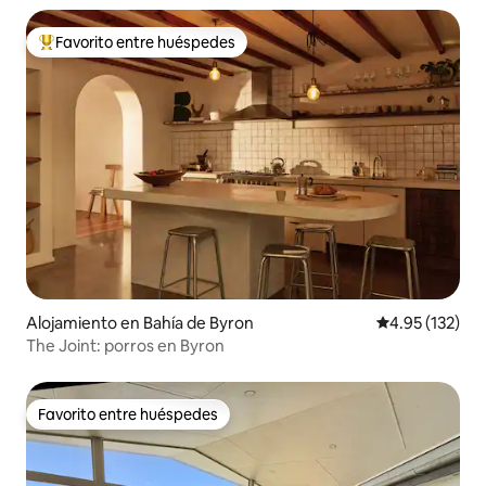
Favorito entre huéspedes
Favorito entre huéspedes preferido
Alojamiento en Bahía de Byron
Calificación p
4.95 (132)
The Joint: porros en Byron
Favorito entre huéspedes
Favorito entre huéspedes