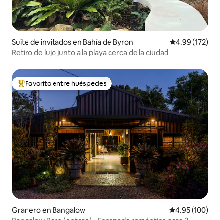
Suite de invitados en Bahía de Byron
Calificación p
4.99 (172)
Retiro de lujo junto a la playa cerca de la ciudad
Favorito entre huéspedes
Favorito entre huéspedes preferido
Granero en Bangalow
Calificación pr
4.95 (100)