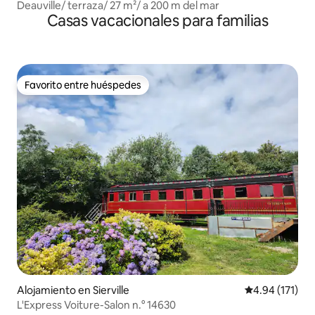
Deauville/ terraza/ 27 m²/ a 200 m del mar
Casas vacacionales para familias
Favorito entre huéspedes
Favorito entre huéspedes
Alojamiento en Sierville
Calificación p
4.94 (171)
L'Express Voiture-Salon n.° 14630