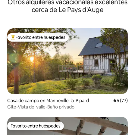
Otros alquileres vacacionales excelentes
personas
cerca de Le Pays d'Auge
Favorito entre huéspedes
Favorito entre huéspedes preferido
Casa de campo en Manneville-la-Pipard
Calificaci
5 (77)
Gîte-Vista del valle-Baño privado
Favorito entre huéspedes
Favorito entre huéspedes