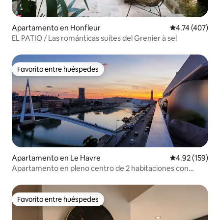
Apartamento en Honfleur
Calificación p
4.74 (407)
EL PATIO / Las románticas suites del Grenier à sel
Favorito entre huéspedes
Favorito entre huéspedes
Apartamento en Le Havre
Calificación p
4.92 (159)
Apartamento en pleno centro de 2 habitaciones con
balcón
Favorito entre huéspedes
Favorito entre huéspedes