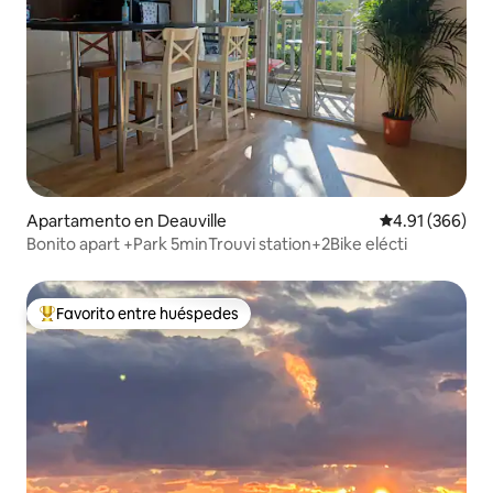
Apartamento en Deauville
Calificación pr
4.91 (366)
Bonito apart +Park 5minTrouvi station+2Bike elécti
Favorito entre huéspedes
Favorito entre huéspedes preferido