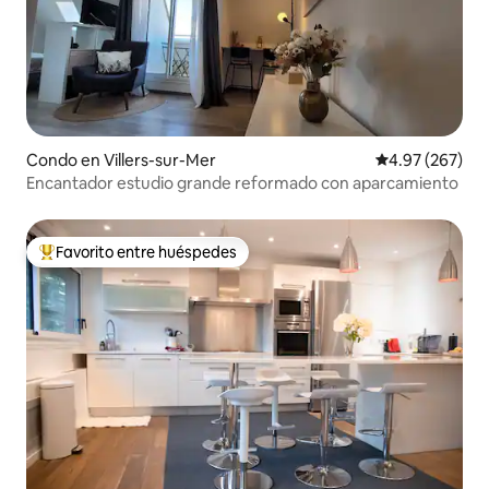
Condo en Villers-sur-Mer
Calificación pr
4.97 (267)
Encantador estudio grande reformado con aparcamiento
Favorito entre huéspedes
Favorito entre huéspedes preferido