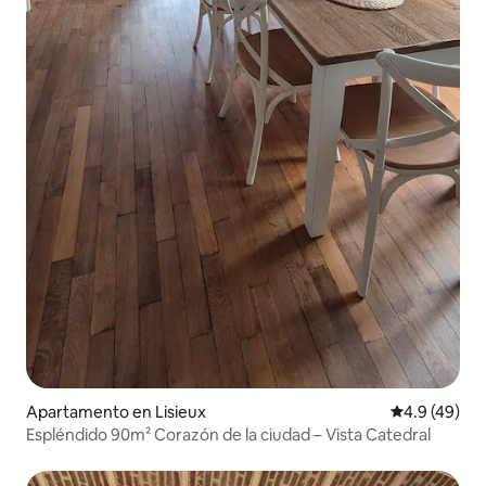
Apartamento en Lisieux
Calificación
4.9 (49)
Espléndido 90m² Corazón de la ciudad – Vista Catedral