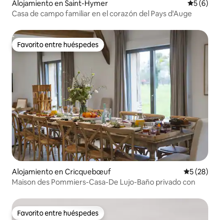
Alojamiento en Saint-Hymer
Calificac
5 (6)
Casa de campo familiar en el corazón del Pays d'Auge
Favorito entre huéspedes
Favorito entre huéspedes
Alojamiento en Cricquebœuf
Calificaci
5 (28)
Maison des Pommiers-Casa-De Lujo-Baño privado con
Favorito entre huéspedes
Favorito entre huéspedes