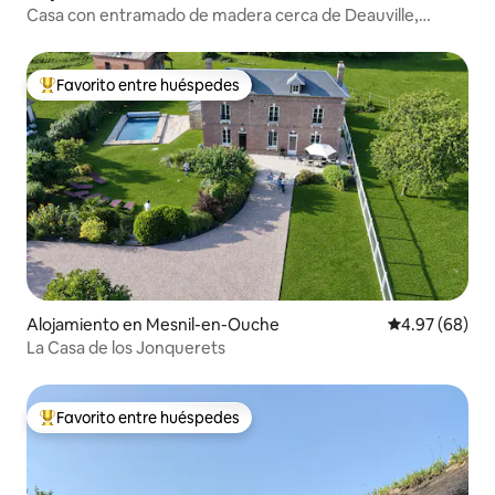
Casa con entramado de madera cerca de Deauville,
Trouville
Favorito entre huéspedes
Favorito entre huéspedes preferido
Alojamiento en Mesnil-en-Ouche
Calificación p
4.97 (68)
La Casa de los Jonquerets
Favorito entre huéspedes
Favorito entre huéspedes preferido