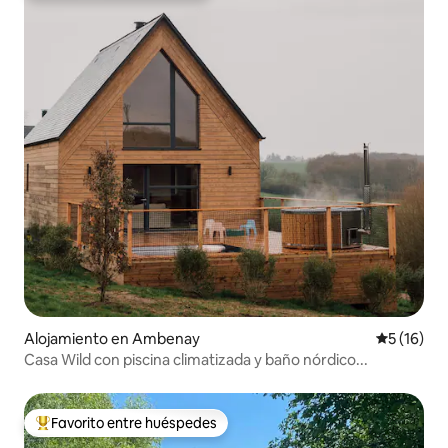
Alojamiento en Ambenay
Calificaci
5 (16)
Casa Wild con piscina climatizada y baño nórdico...
Favorito entre huéspedes
Favorito entre huéspedes preferido