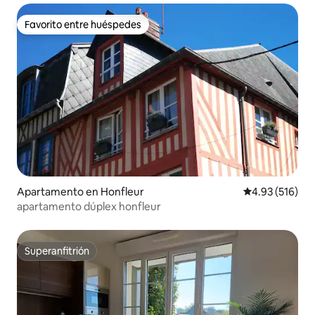
Favorito entre huéspedes
Favorito entre huéspedes
Apartamento en Honfleur
Calificación p
4.93 (516)
apartamento dúplex honfleur
Superanfitrión
Superanfitrión