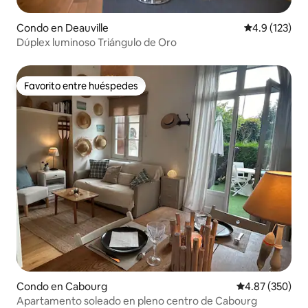
Condo en Deauville
Calificación 
4.9 (123)
Dúplex luminoso Triángulo de Oro
Favorito entre huéspedes
Favorito entre huéspedes
Condo en Cabourg
Calificación pr
4.87 (350)
Apartamento soleado en pleno centro de Cabourg