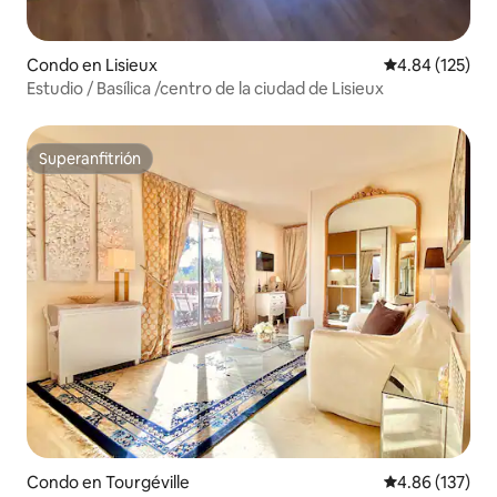
Condo en Lisieux
Calificación p
4.84 (125)
Estudio / Basílica /centro de la ciudad de Lisieux
Superanfitrión
Superanfitrión
Condo en Tourgéville
Calificación p
4.86 (137)