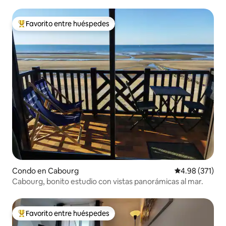
Favorito entre huéspedes
Favorito entre huéspedes preferido
Condo en Cabourg
Calificación p
4.98 (371)
Cabourg, bonito estudio con vistas panorámicas al mar.
Favorito entre huéspedes
Favorito entre huéspedes preferido