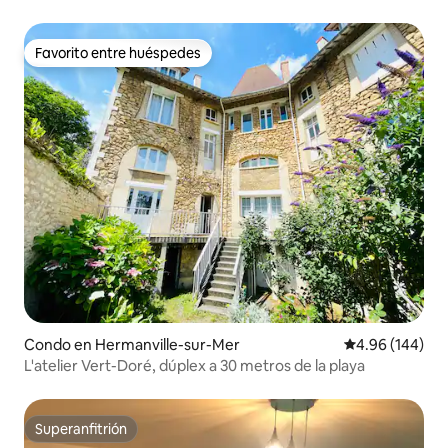
Favorito entre huéspedes
Favorito entre huéspedes
Condo en Hermanville-sur-Mer
Calificación pr
4.96 (144)
L'atelier Vert-Doré, dúplex a 30 metros de la playa
Superanfitrión
Superanfitrión