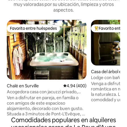
muy valoradas por su ubicación, limpieza y otros
aspectos.
Favorito entre huéspedes
Favorito entre
Favorito entre huéspedes
Favorito entre hu
Casa del árbol en 
Lodge con bañera 
Normandía
Venga a disfrutar
Chalé en Surville
Calificación promedio: 4.94 de 5
4.94 (400)
romántica en nues
Acogedora casa con jacuzzi privado,
la naturaleza. Le 
terraza sur
Ven a disfrutar en pareja, en familia o
comodidad y un a
con amigos de este espacioso
Relájese en su bañ
alojamiento, decorado con buen gusto.
aproveche la tranq
Situada a 3 minutos de Pont-L'Evêque, a
energías y reconec
Comodidades populares en alquileres
15 minutos de Deauville, Trouville y
Para mayor comod
Honfleur, esta luminosa casa ofrece
cuenta con ropa d