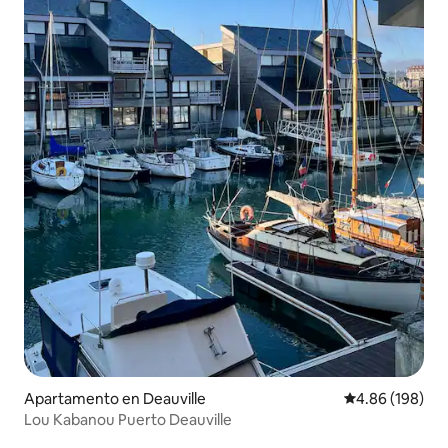
Apartamento en Deauville
Calificación pr
4.86 (198)
Lou Kabanou Puerto Deauville