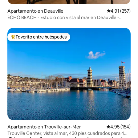
Apartamento en Deauville
Calificación p
4.91 (257)
ÉCHO BEACH - Estudio con vista al mar en Deauville -
Playa a 500 m
Favorito entre huéspedes
Favorito entre huéspedes preferido
Apartamento en Trouville-sur-Mer
Calificación p
4.95 (154)
Trouville Center, vista al mar, 430 pies cuadrados para 4