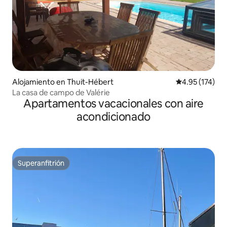
Alojamiento en Thuit-Hébert
Calificación p
4.95 (174)
La casa de campo de Valérie
Apartamentos vacacionales con aire
acondicionado
Superanfitrión
Superanfitrión