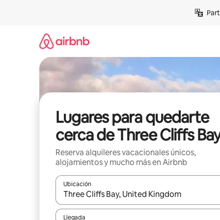
Omite
Part
el
contenido
Lugares para quedarte
cerca de Three Cliffs Ba
Reserva alquileres vacacionales únicos,
alojamientos y mucho más en Airbnb
Ubicación
Cuando los resultados estén disponibles, navega co
Llegada