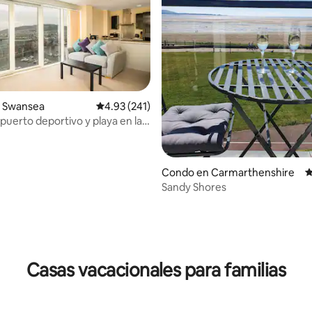
4.95 de 5, 125 reseñas
 Swansea
Calificación promedio: 4.93 de 5, 241 reseñas
4.93 (241)
puerto deportivo y playa en la
Condo en Carmarthenshire
C
Sandy Shores
Casas vacacionales para familias