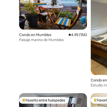
Condo en Mumbles
Calificación promedio: 
4.95 (154)
Paisaje marino de Mumbles
Condo e
Estudio 
baño priv
Favorito entre huéspedes
Favor
Favorito entre huéspedes preferido
Favorito