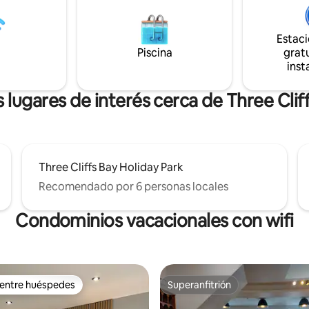
encantadores y rezuma encant
es y características de diseño:
carácter. Los servicios del pue
angulopoises, cojines de lana
una panadería artesanal, una
esa y sillas Ercol, piso de
Estac
tienda/cafetería independiente
alés, por nombrar solo algunos.
Piscina
gratu
centro patrimonial, están a tre
inst
minutos a pie.
 lugares de interés cerca de Three Clif
Three Cliffs Bay Holiday Park
Recomendado por 6 personas locales
Condominios vacacionales con wifi
 entre huéspedes
Superanfitrión
 entre huéspedes
Superanfitrión