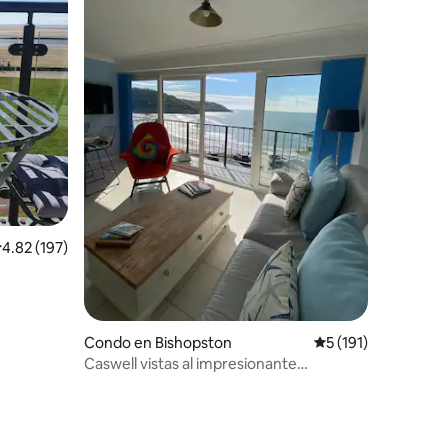
alificación promedio: 4.82 de 5, 197 reseñas
4.82 (197)
Condo en Bishopston
Calificación promed
5 (191)
Caswell vistas al impresionante
departamento en la playa