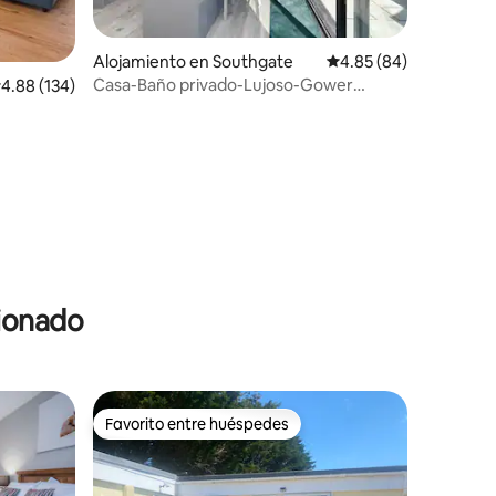
Alojamiento en Southgate
Calificación promedio:
4.85 (84)
Casa-Baño privado-Lujoso-Gower
alificación promedio: 4.88 de 5, 134 reseñas
4.88 (134)
Peninsula - Hot Tub
cionado
Favorito entre huéspedes
Favorito entre huéspedes