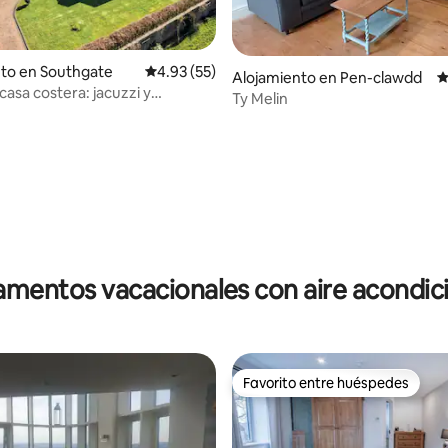
to en Southgate
Calificación promedio: 4.93 de 5, 55 reseñas
4.93 (55)
Alojamiento en Pen-clawdd
C
asa costera: jacuzzi y
Ty Melin
miento privado
4.97 de 5, 218 reseñas
mentos vacacionales con aire acondi
Favorito entre huéspedes
Favorito entre huéspedes