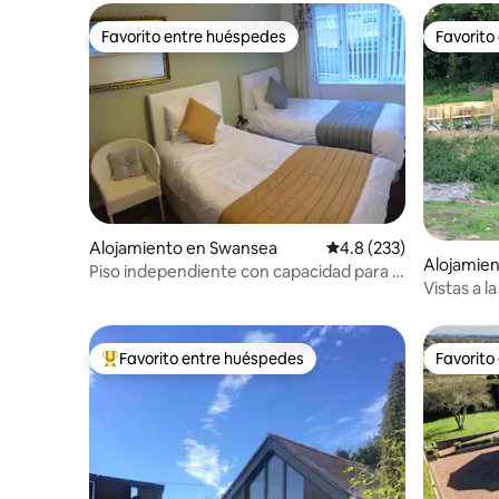
Favorito entre huéspedes
Favorito
Favorito entre huéspedes
Favorito
Alojamiento en Swansea
Calificación promedio:
4.8 (233)
Alojamie
Piso independiente con capacidad para 4
Vistas a l
personas
Favorito entre huéspedes
Favorito
Favorito entre huéspedes preferido
Favorito