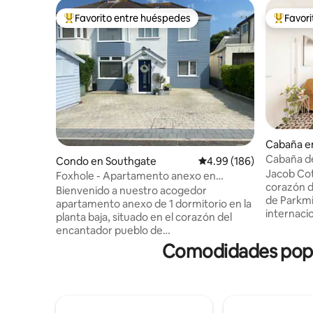
Favorito entre huéspedes
Favor
Favorito entre huéspedes preferido
Favorito
Cabaña en
Cabaña de
Condo en Southgate
Calificación promedio: 
4.99 (186)
de Three C
Jacob Cot
Foxhole - Apartamento anexo en
corazón d
Southgate, Gower
Bienvenido a nuestro acogedor
de Parkmil
apartamento anexo de 1 dormitorio en la
internaci
planta baja, situado en el corazón del
Three Clif
encantador pueblo de
enclavada
Pennard/Southgate. Situado a pocos
Comodidades popula
ubicación 
pasos del castillo de Pennard, la
de una sol
impresionante bahía de Three Cliffs y
cuidados
Pobbles. Junto con un club y campo de
espacio ún
golf, pub local, cafeterías y tiendas de
de la zon
comestibles, un parque, biblioteca y