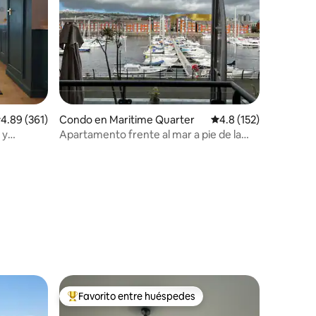
alificación promedio: 4.89 de 5, 361 reseñas
4.89 (361)
Condo en Maritime Quarter
Calificación promedio:
4.8 (152)
 y
Apartamento frente al mar a pie de la
udad de
playa y del centro de la ciudad
Favorito entre huéspedes
Favorito entre huéspedes preferido