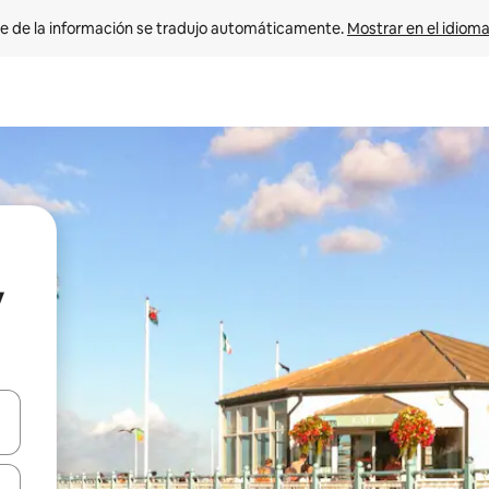
e de la información se tradujo automáticamente. 
Mostrar en el idioma
y
n las teclas de flecha hacia arriba y hacia abajo o explora con el tact