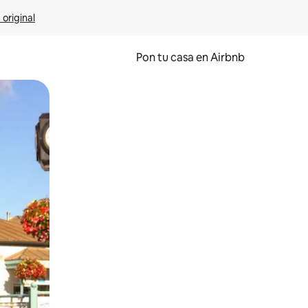
 original
Pon tu casa en Airbnb
o o desliza el dedo.