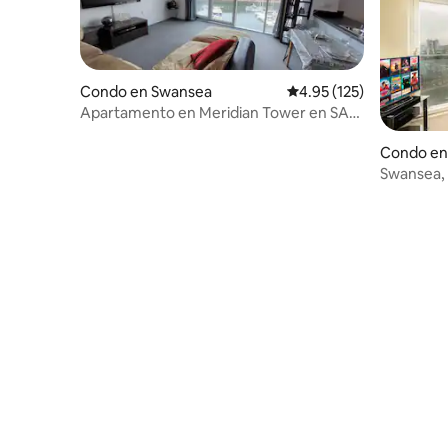
Condo en Swansea
Calificación promedio: 
4.95 (125)
Apartamento en Meridian Tower en SA1
con vistas al puerto deportivo.
Condo en
Swansea, 
puerta