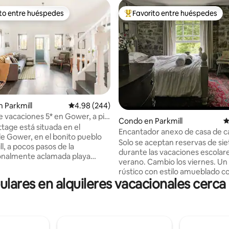
ito entre huéspedes
Favorito entre huéspedes
 entre huéspedes preferido
Favorito entre huéspedes prefe
 Parkmill
Calificación promedio: 4.98 de 5, 244 reseñas
4.98 (244)
 vacaciones 5* en Gower, a pie
4.99 de 5, 186 reseñas
Condo en Parkmill
C
liffs Bay
tage está situada en el
Encantador anexo de casa de 
e Gower, en el bonito pueblo
Solo se aceptan reservas de si
l, a pocos pasos de la
durante las vacaciones escolar
onalmente aclamada playa
verano. Cambio los viernes. Un anexo
fs Bay. La cabaña está
rústico con estilo amueblado c
 entre los árboles en una
res en alquileres vacacionales cerca 
colección de piezas vintage y s
tranquila a lo largo de un carril
su propio valle aislado, a veinte
a pista. Ha sido
pie de la majestuosa bahía de 
amente diseñado como un
Cliffs. La propiedad tiene capa
ico para relajarse y disfrutar
cuatro personas, tiene jardines
a local. Se ha pensado en todos