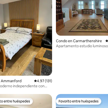
4.95 de 5, 154 reseñas
Condo en Carmarthenshire
C
Apartamento estudio luminoso
espacioso en el centro de la ci
Carmarthen - Ty Caer.
n Ammanford
Calificación promedio: 4.97 de 5, 131 reseñas
4.97 (131)
moderno independiente con
ado.
ito entre huéspedes
Favorito entre huéspedes
 entre huéspedes preferido
Favorito entre huéspedes