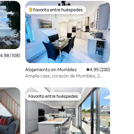
Favorito entre huéspedes
rido
Favorito entre huéspedes preferido
alificación promedio: 4.98 de 5, 108 reseñas
4.98 (108)
Alojamiento en Mumbles
Calificación promedio: 
4.95 (230)
Amplia casa, corazón de Mumbles, 2
plazas de aparcamiento
Favorito entre huéspedes
Favorito entre huéspedes