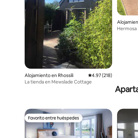
Alojamien
Hermosa c
estaciona
Alojamiento en Rhossili
Calificación promedio: 
4.97 (218)
La tienda en Mewslade Cottage
Aparta
Favorito entre huéspedes
Favorito entre huéspedes