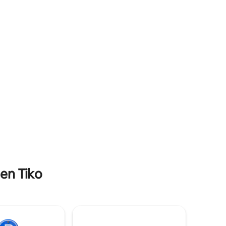
 en las
stíbulo.
 de 18
con un
 en Tiko