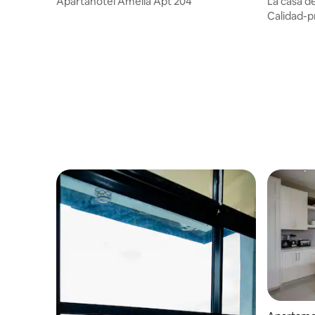
Apartahotel Amelia Apt 204
La casa de
Calidad-p