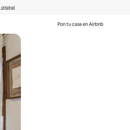
 original
Pon tu casa en Airbnb
o o desliza el dedo.