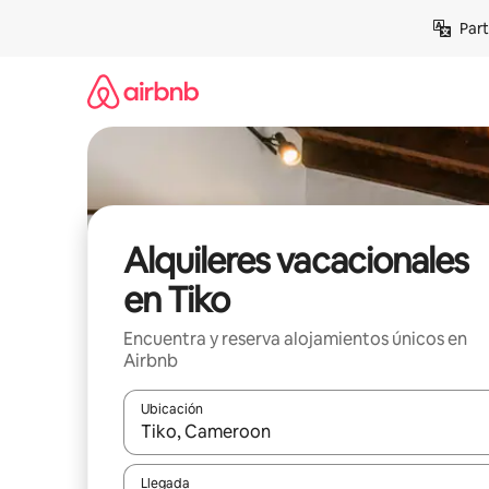
Omite
Part
el
contenido
Alquileres vacacionales
en Tiko
Encuentra y reserva alojamientos únicos en
Airbnb
Ubicación
Cuando los resultados estén disponibles, navega co
Llegada