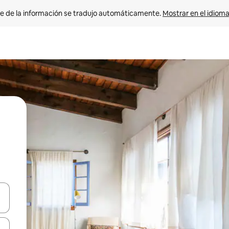
e de la información se tradujo automáticamente. 
Mostrar en el idioma
n las teclas de flecha hacia arriba y hacia abajo o explora con el tact