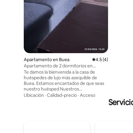
por relaja
Nuestra d
artesanía
otros luga
playas tra
joven Buea
Apartamento en Buea
Calificación promedi
4.5 (4)
Apartamento de 2 dormitorios en
CloudHillsVaasa con wifi gratuito
Te damos la bienvenida a la casa de
huéspedes de lujo más asequible de
Buea. Estamos encantados de que seas
nuestro huésped Nuestros
apartamentos totalmente amueblados
Ubicación
·
Calidad-precio
·
Acceso
se encuentran en MOLYKO en la calle DE
Servici
MALINGO alquitranado junto a la
UNIVERSIDAD DE LANDMARK
APARTAMENTO DE● 2 DORMITORIOS:
espaciosa sala de estar, 2 habitaciones, 2
baños y cocina. ●Aire acondicionado ●