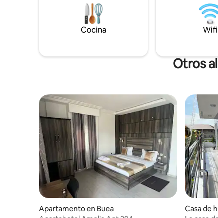
Televisores inteligentes de ●55 pulgadas
y sistemas de cine en casa con Bluetooth
●Vigilancia las 24 horas, 7 días a
●Estacionamiento. Suministro de agua
Cocina
Wifi
●las 24 horas, los *Electricidad
(generador de respaldo en caso de
apagón)
Otros a
Apartamento en Buea
Casa de 