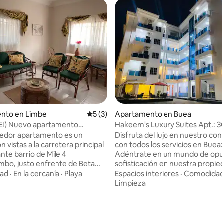
nto en Limbe
Calificación promedio: 5 de 5, 3 reseñas
5 (3)
Apartamento en Buea
E!) Nuevo apartamento
Hakeem's Luxury Suites Apt.: 
con vistas panorámicas
gedor apartamento es un
Disfruta del lujo en nuestro co
n vistas a la carretera principal
con todos los servicios en Buea
ante barrio de Mile 4
Adéntrate en un mundo de opu
bo, justo enfrente de Beta
sofisticación en nuestra propi
e se encuentra en la pintoresca
recién construida, meticulosa
dad
·
En la cercanía
·
Playa
Espacios interiores
·
Comodida
e Limbe. Tu seguridad,
diseñada y elaborada en 2023. Nuestro
Limpieza
 y privacidad son nuestra
edificio cuenta con patrulla de
os enorgullecemos
las 24 horas, los 7 días de la se
con instalaciones limpias y
rotación diaria gratuita de habi
exteriores vallados acentuados
limpieza ligera y lavavajillas, ser