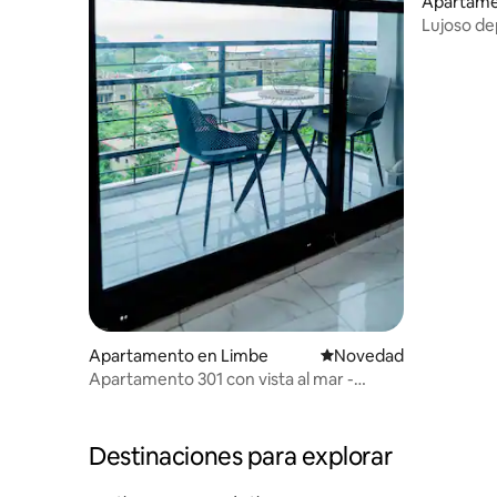
Apartame
Lujoso de
con vista 
Apartamento en Limbe
Lugar para hospedarse
Novedad
Apartamento 301 con vista al mar -
Moonlight Limbe
Destinaciones para explorar