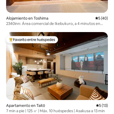
Alojamiento en Toshima
Calificaci
5 (40)
2340inn: Área comercial de Ikebukuro, a 4 minutos en
metro, Mt. Fuji visible en la azotea, impresionantemente
diseñado 55 ！, tatami japonés + sala de estar, 2 baños
Favorito entre huéspedes
Favorito entre huéspedes preferido
Apartamento en Taitō
Calificaci
5 (13)
7 min a pie | 125 ㎡ | Máx. 10 huéspedes | Asakusa a 13 min