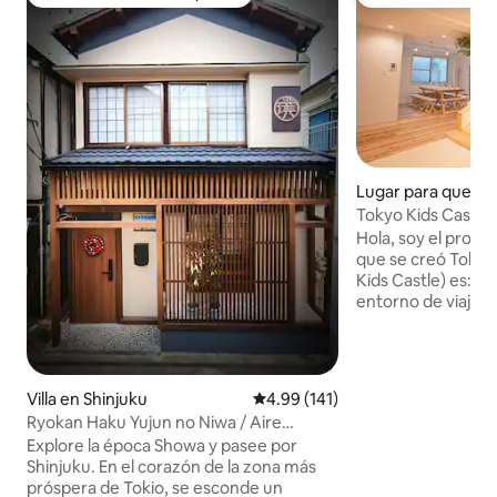
Favorito entre huéspedes preferido
Favorito entre hu
Lugar para queda
o-ku
Tokyo Kids Castle 
Shinjuku | 1 minuto
Hola, soy el propietario. La ra
que se creó Tokyo
Kids Castle) es: 1. Proporcionar un
entorno de viaje 
para los niños y su
mundo 2. No te rin
coronavirus, envía 
coraje y emoción 
Villa en Shinjuku
Calificación promedio: 4.99 de 5
4.99 (141)
de todo el mundo 
Ryokan Haku Yujun no Niwa / Aire
comunidades locale
acondicionado en toda la casa /
Explore la época Showa y pasee por
comerciales, y par
Calefacción por suelo radiante en toda la
Shinjuku. En el corazón de la zona más
experimenten y consuma
casa / Área próspera de Shinjuku /
próspera de Tokio, se esconde un
vengan niños y fam