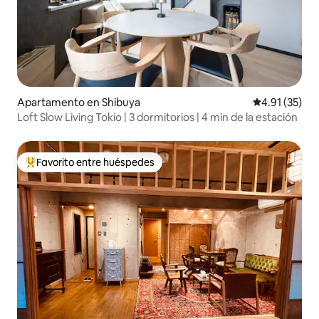
Apartamento en Shibuya
Calificación 
4.91 (35)
Loft Slow Living Tokio | 3 dormitorios | 4 min de la estación
Favorito entre huéspedes
Favorito entre huéspedes preferido