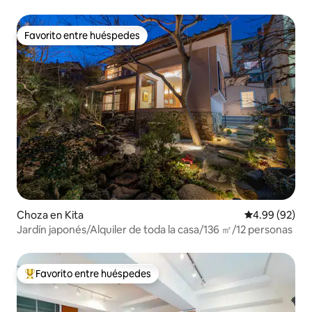
Favorito entre huéspedes
Favorito entre huéspedes
Choza en Kita
Calificación p
4.99 (92)
Jardín japonés/Alquiler de toda la casa/136 ㎡/12 personas
Favorito entre huéspedes
Favorito entre huéspedes preferido