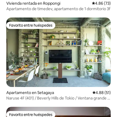
Vivienda rentada en Roppongi
Calificación p
4.86 (73)
Apartamento de timedev, apartamento de 1 dormitorio 3f
Favorito entre huéspedes
Favorito entre huéspedes
Apartamento en Setagaya
Calificación 
4.88 (51)
Naruse 4F (401) / Beverly Hills de Tokio / Ventana grande /
Shibuya / Shinjuku / Celebridades / Hermosa vista / Cielo /
ARTE
Favorito entre huéspedes
Favorito entre huéspedes