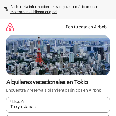
Omite
Parte de la información se tradujo automáticamente. 
el
Mostrar en el idioma original
contenido
Pon tu casa en Airbnb
Alquileres vacacionales en Tokio
Encuentra y reserva alojamientos únicos en Airbnb
Ubicación
Cuando los resultados estén disponibles, navega con las teclas d