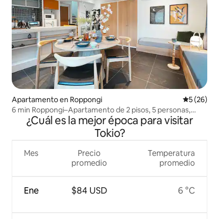
Apartamento en Roppongi
Calificaci
5 (26)
6 min Roppongi–Apartamento de 2 pisos, 5 personas,
¿Cuál es la mejor época para visitar
cerca de Shibuya
Tokio?
Mes
Precio
Temperatura
promedio
promedio
Ene
$84 USD
6 °C