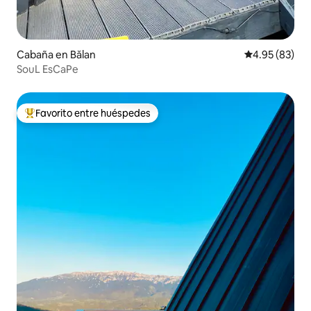
Cabaña en Bălan
Calificación p
4.95 (83)
SouL EsCaPe
Favorito entre huéspedes
Favorito entre huéspedes preferido