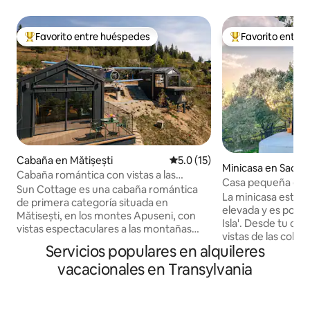
Favorito entre huéspedes
Favorito entre
Favorito entre huéspedes preferido
Favorito entre hu
Cabaña en Mătișești
Calificación promedio: 5.0 de 
5.0 (15)
Minicasa en Sadu
Cabaña romántica con vistas a las
Casa pequeña en la 
montañas
Sun Cottage es una cabaña romántica
La minicasa está 
de primera categoría situada en
elevada y es por e
Mătisești, en los montes Apuseni, con
Isla'. Desde tu ca
vistas espectaculares a las montañas
vistas de las colina
directamente desde la cama. Las
Servicios populares en alquileres
¡Dentro de la peq
ventanas por todas partes y las
mucho que ofrece
vacacionales en Transylvania
claraboyas crean una experiencia única,
totalmente equipa
con amaneceres y cielos estrellados.
propias comidas,
Privacidad total, tranquilidad y
ducha a ras del su
naturaleza en estado puro: ideal para un