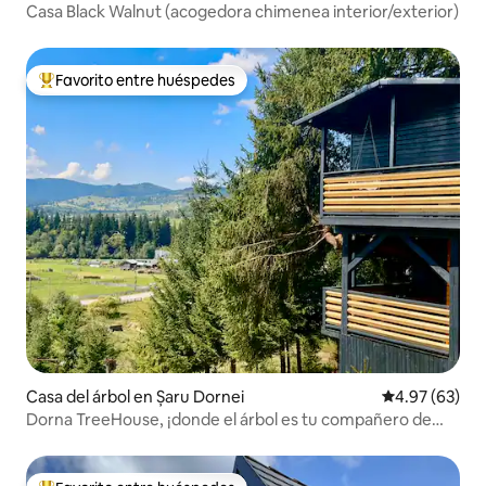
Casa Black Walnut (acogedora chimenea interior/exterior)
Favorito entre huéspedes
Favorito entre huéspedes preferido
Casa del árbol en Șaru Dornei
Calificación p
4.97 (63)
Dorna TreeHouse, ¡donde el árbol es tu compañero de
piso!