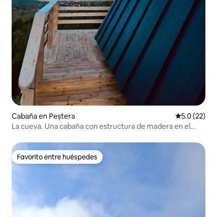
Cabaña en Peștera
Calificación
5.0 (22)
La cueva. Una cabaña con estructura de madera en el
pueblo de «Pestera».
Favorito entre huéspedes
Favorito entre huéspedes