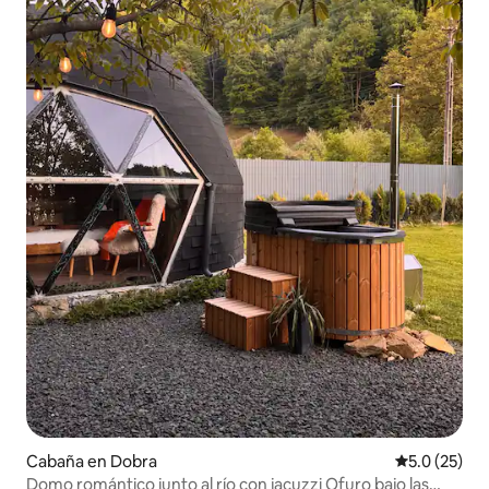
Cabaña en Dobra
Calificación
5.0 (25)
Domo romántico junto al río con jacuzzi Ofuro bajo las