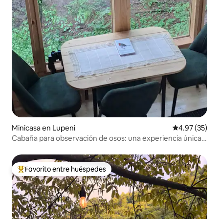
Minicasa en Lupeni
Calificación 
4.97 (35)
Cabaña para observación de osos: una experiencia única
con la vida silvestre
Favorito entre huéspedes
Favorito entre huéspedes preferido