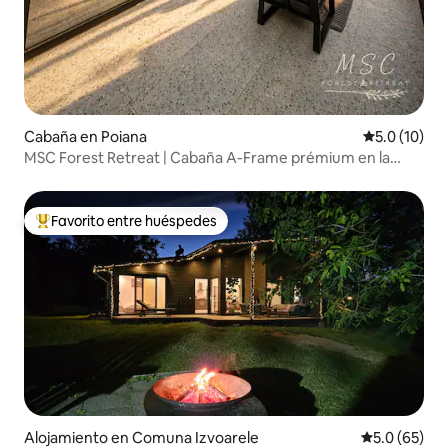
Cabaña en Poiana
Calificación
5.0 (10)
MSC Forest Retreat | Cabaña A-Frame prémium en la
naturaleza 2
Favorito entre huéspedes
Favorito entre huéspedes preferido
Alojamiento en Comuna Izvoarele
Calificación
5.0 (65)