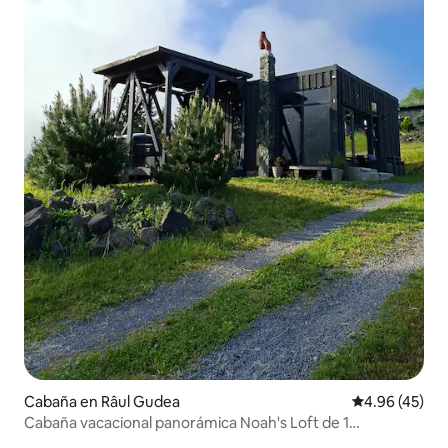
Cabaña en Râul Gudea
Calificación 
4.96 (45)
Cabaña vacacional panorámica Noah's Loft de 1
dormitorio