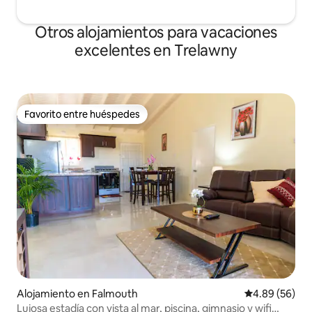
Otros alojamientos para vacaciones
excelentes en Trelawny
Favorito entre huéspedes
Favorito entre huéspedes
Alojamiento en Falmouth
Calificación p
4.89 (56)
Lujosa estadía con vista al mar, piscina, gimnasio y wifi