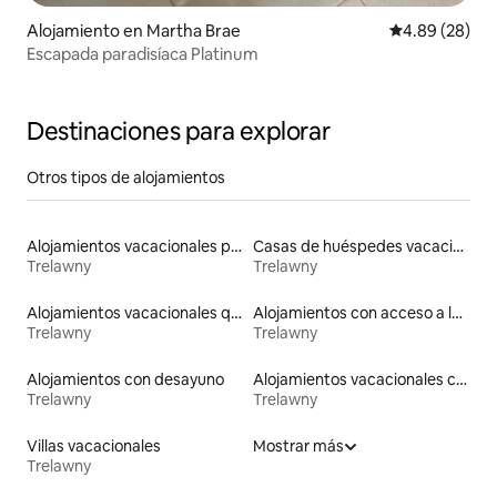
Alojamiento en Martha Brae
Calificación p
4.89 (28)
Escapada paradisíaca Platinum
Destinaciones para explorar
Otros tipos de alojamientos
Alojamientos vacacionales para familias
Casas de huéspedes vacacionales
Trelawny
Trelawny
Alojamientos vacacionales que admiten mascotas
Alojamientos con acceso a la playa
Trelawny
Trelawny
Alojamientos con desayuno
Alojamientos vacacionales con piscina
Trelawny
Trelawny
Villas vacacionales
Mostrar más
Trelawny