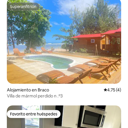
Superanfitrión
Superanfitrión
Alojamiento en Braco
Calificación
4.75 (4)
Villa de mármol perdido n .º3
Favorito entre huéspedes
Favorito entre huéspedes