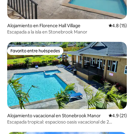
Alojamiento en Florence Hall Village
Calificación
4.8 (15)
Escapada a la isla en Stonebrook Manor
Favorito entre huéspedes
Favorito entre huéspedes
Alojamiento vacacional en Stonebrook Manor
Calificación
4.9 (21)
Escapada tropical: espacioso oasis vacacional de 2
dormitorios