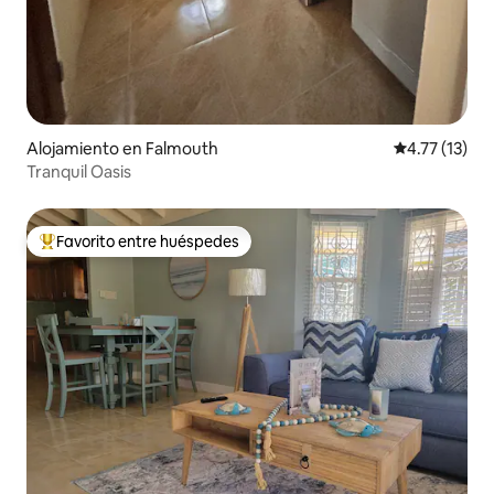
Alojamiento en Falmouth
Calificación 
4.77 (13)
Tranquil Oasis
Favorito entre huéspedes
Favorito entre huéspedes preferido