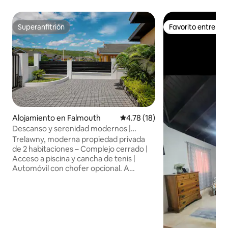
Superanfitrión
Favorito entre h
Superanfitrión
Favorito entre h
Alojamiento en Falmouth
Calificación promedio: 4.78 de 
4.78 (18)
Descanso y serenidad modernos |
Falmouth y cerca de Montego Bay
Trelawny, moderna propiedad privada
de 2 habitaciones – Complejo cerrado |
Acceso a piscina y cancha de tenis |
Automóvil con chofer opcional. A
30 minutos del Aeropuerto de Montego
Bay y a 5 minutos de playas, centros
comerciales y restaurantes. Relájate en
esta moderna casa con aire
acondicionado ubicada en una
comunidad cerrada segura con