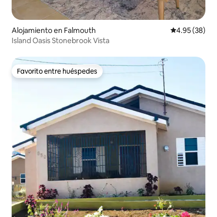
Alojamiento en Falmouth
Calificación p
4.95 (38)
Island Oasis Stonebrook Vista
Favorito entre huéspedes
Favorito entre huéspedes