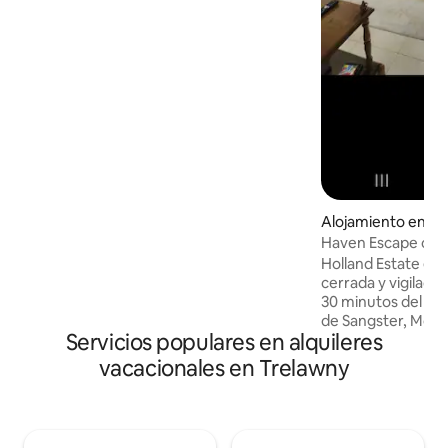
seguridad las 24 horas. Disfrute de
acceso a la piscina, comodidades
elegantes en un entorno tranquilo, ideal
para una familia o una pareja. Alquiler de
vehículos, chofer y servicio de recogida
en el aeropuerto disponibles a pedido.
¡Le esperan serenidad, comodidades y el
encanto de la isla!
Alojamiento en Ma
Haven Escape cer
Holland Estate es
cerrada y vigilada la
30 minutos del Ae
de Sangster, Monte
Servicios populares en alquileres
Margaritaville y m
Rios, Dunns River 
vacacionales en Trelawny
y más *A 5 minutos 
Martha Brae, Falm
Chukka Adventure
10 minutos de play