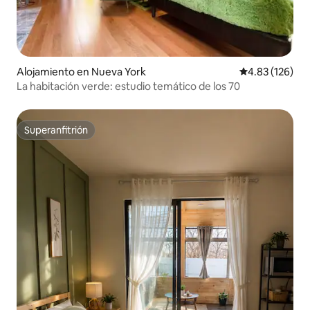
Alojamiento en Nueva York
Calificación p
4.83 (126)
La habitación verde: estudio temático de los 70
Superanfitrión
Superanfitrión