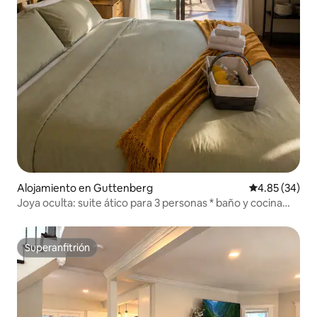
Alojamiento en Guttenberg
Calificación p
4.85 (34)
Joya oculta: suite ático para 3 personas * baño y cocina
privados. Copa del Mundo
Superanfitrión
Superanfitrión