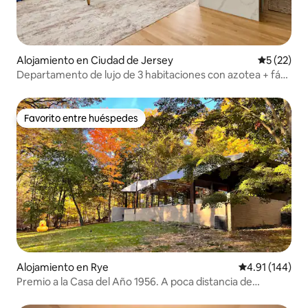
Alojamiento en Ciudad de Jersey
Calificaci
5 (22)
Departamento de lujo de 3 habitaciones con azotea + fácil
acceso a Nueva York + aeropuerto
Favorito entre huéspedes
Favorito entre huéspedes
Alojamiento en Rye
Calificación p
4.91 (144)
Premio a la Casa del Año 1956. A poca distancia de
Nueva York.