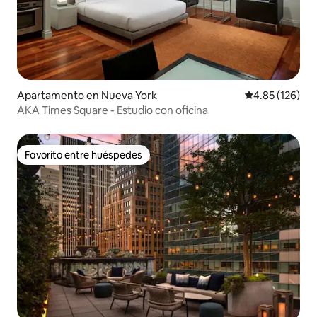
Apartamento en Nueva York
Calificación p
4.85 (126)
AKA Times Square - Estudio con oficina
Favorito entre huéspedes
Favorito entre huéspedes