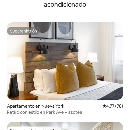
acondicionado
Superanfitrión
Superanfitrión
Apartamento en Nueva York
Calificación 
4.77 (78)
Retiro con estilo en Park Ave + azotea