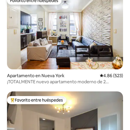
Favorito entre huéspedes
Favorito entre huéspedes
Apartamento en Nueva York
Calificación pr
4.86 (523)
¡TOTALMENTE nuevo apartamento moderno de 2
dormitorios estilo Nueva York!❤️
Favorito entre huéspedes
Favorito entre huéspedes preferido