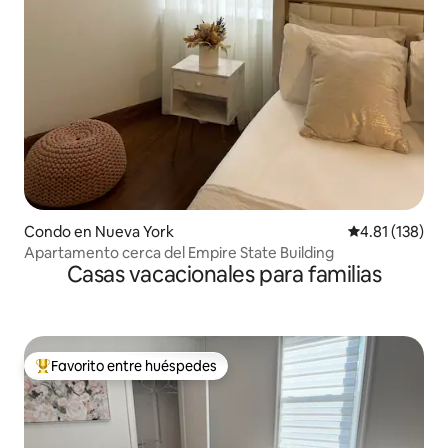
Condo en Nueva York
Calificación p
4.81 (138)
Apartamento cerca del Empire State Building
Casas vacacionales para familias
Favorito entre huéspedes
Favorito entre huéspedes preferido