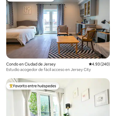
Favorito entre huéspedes
Condo en Ciudad de Jersey
Calificación pr
4.93 (240)
Estudio acogedor de fácil acceso en Jersey City
Favorito entre huéspedes
Favorito entre huéspedes preferido