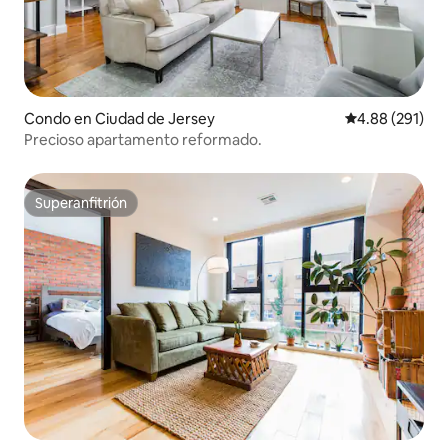
Condo en Ciudad de Jersey
Calificación pr
4.88 (291)
Precioso apartamento reformado.
Superanfitrión
Superanfitrión