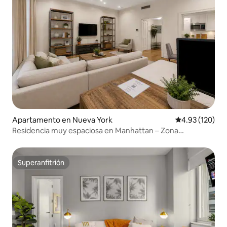
Apartamento en Nueva York
Calificación p
4.93 (120)
Residencia muy espaciosa en Manhattan – Zona
privilegiada
Superanfitrión
Superanfitrión