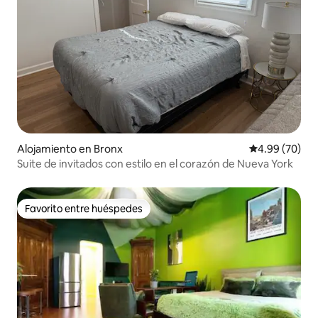
Alojamiento en Bronx
Calificación p
4.99 (70)
Suite de invitados con estilo en el corazón de Nueva York
Favorito entre huéspedes
Favorito entre huéspedes