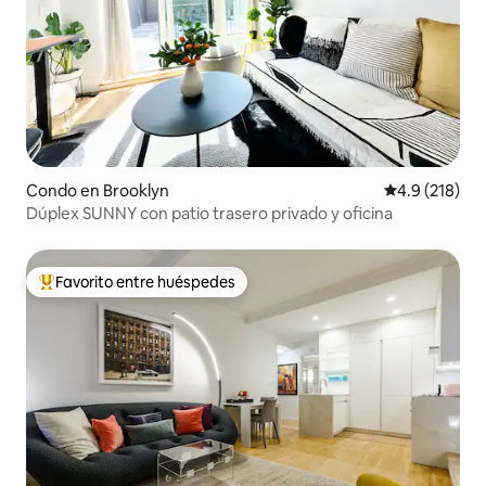
Condo en Brooklyn
Calificación 
4.9 (218)
Dúplex SUNNY con patio trasero privado y oficina
Favorito entre huéspedes
Favorito entre huéspedes preferido