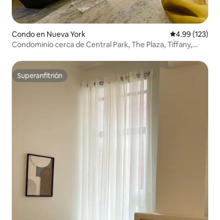
Condo en Nueva York
Calificación p
4.99 (123)
Condominio cerca de Central Park, The Plaza, Tiffany,
MOMA
Superanfitrión
Superanfitrión