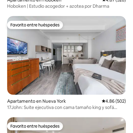
Hoboken | Estudio acogedor + azotea por Dharma
Favorito entre huéspedes
Favorito entre huéspedes
Apartamento en Nueva York
Calificación pr
4.86 (502)
17John: Suite ejecutiva con cama tamaño king y sofá
cama
Favorito entre huéspedes
Favorito entre huéspedes