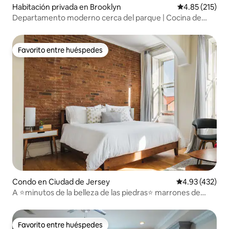
Habitación privada en Brooklyn
Calificación p
4.85 (215)
Departamento moderno cerca del parque | Cocina de
chef + ducha de vapor
Favorito entre huéspedes
Favorito entre huéspedes
Condo en Ciudad de Jersey
Calificación pr
4.93 (432)
A ⭐minutos de la belleza de las piedras⭐ marrones de
Nueva York | APARCAMIENTO GRATUITO
Favorito entre huéspedes