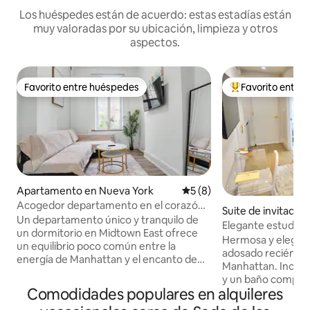
Los huéspedes están de acuerdo: estas estadías están
muy valoradas por su ubicación, limpieza y otros
aspectos.
Favorito entre huéspedes
Favorito entre
Favorito entre huéspedes
Favorito entre hu
Apartamento en Nueva York
Calificación promedio: 5 de
5 (8)
Acogedor departamento en el corazón
Suite de invitados
de Manhattan
Un departamento único y tranquilo de
York
Elegante estudio 
un dormitorio en Midtown East ofrece
adosada de lujo.
Hermosa y elegant
un equilibrio poco común entre la
adosado recién r
energía de Manhattan y el encanto de
Manhattan. Incluye una pequeña cocina
una zona residencial tranquila. Ubicado
y un baño complet
en una calle arbolada, parece apartado
Comodidades populares en alquileres
espacio de escritorio. ¡Privacidad
del bullicio a pesar de estar a pocos
huéspedes a través