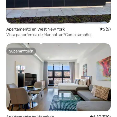
Apartamento en West New York
Calificac
5 (9)
Vista panorámica de Manhattan*Cama tamaño
king*Estacionamiento*
Superanfitrión
Superanfitrión
Apartamento en Hoboken
Calificación pr
4.87 (520)