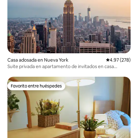
Casa adosada en Nueva York
Calificación pr
4.97 (278)
Suite privada en apartamento de invitados en casa
adosada
Favorito entre huéspedes
Favorito entre huéspedes