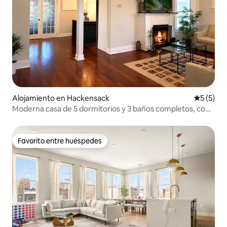
Alojamiento en Hackensack
Calificac
5 (5)
Moderna casa de 5 dormitorios y 3 baños completos, con
capacidad para 10 huéspedes, cerca de Nueva York
Favorito entre huéspedes
Favorito entre huéspedes