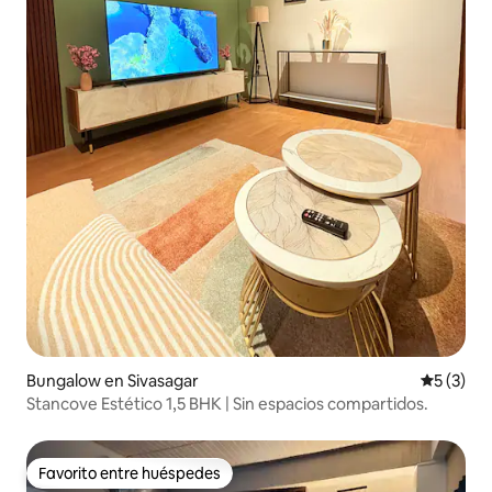
Bungalow en Sivasagar
Calificac
5 (3)
Stancove Estético 1,5 BHK | Sin espacios compartidos.
Favorito entre huéspedes
Favorito entre huéspedes