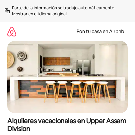
Omite
Parte de la información se tradujo automáticamente. 
el
Mostrar en el idioma original
contenido
Pon tu casa en Airbnb
Alquileres vacacionales en Upper Assam
Division