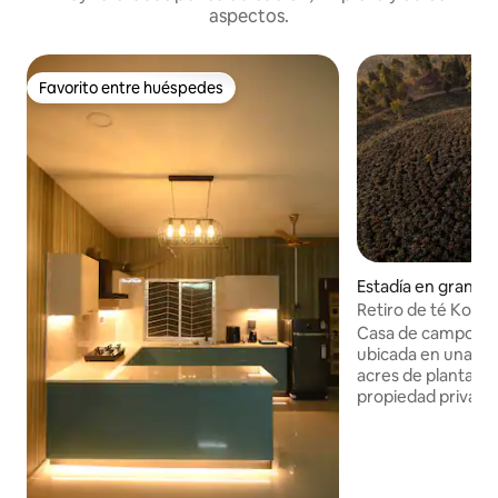
aspectos.
Favorito entre huéspedes
Favorito entre huéspedes
Estadía en granja 
Retiro de té Kony
Casa de campo de 
ubicada en una co
acres de plantació
propiedad privada
seguridad y total p
panorámicas de la 
al valle y sus col
es una granja en 