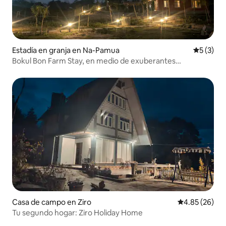
Estadía en granja en Na-Pamua
Calificac
5 (3)
Bokul Bon Farm Stay, en medio de exuberantes
plantaciones de té.
Casa de campo en Ziro
Calificación p
4.85 (26)
Tu segundo hogar: Ziro Holiday Home