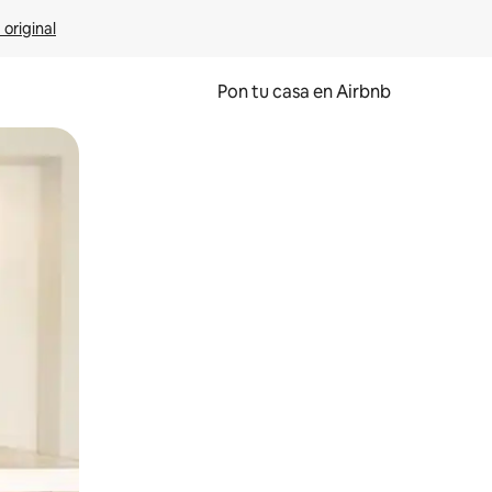
 original
Pon tu casa en Airbnb
o o desliza el dedo.