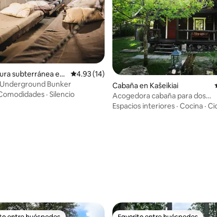
: 4.89 de 5, 9 reseñas
ura subterránea en
Calificación promedio: 4.93 de 5, 14 reseñas
4.93 (14)
ai
s Underground Bunker
Cabaña en Kašeikiai
Comodidades
·
Silencio
Acogedora cabaña para dos
personas/cabaña en el bosque 
Espacios interiores
·
Cocina
·
Ci
para dos
ito entre huéspedes
Favorito entre huéspedes