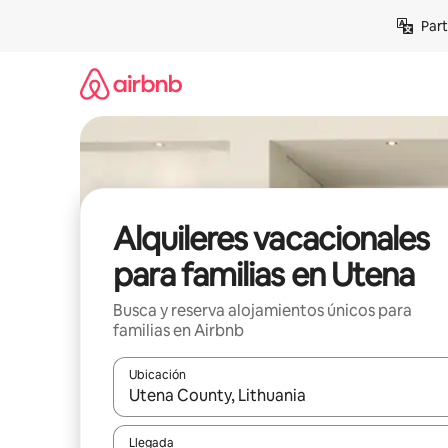
Omite
Part
el
contenido
Alquileres vacacionales
para familias en Utena
Busca y reserva alojamientos únicos para
familias en Airbnb
Ubicación
Cuando los resultados estén disponibles, navega co
Llegada