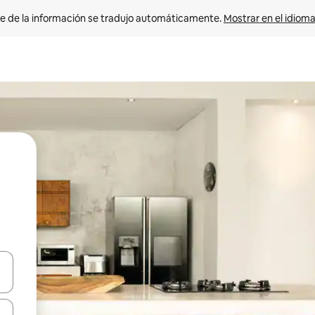
e de la información se tradujo automáticamente. 
Mostrar en el idioma
n las teclas de flecha hacia arriba y hacia abajo o explora con el tact