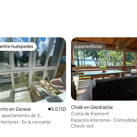
 entre huéspedes
Superanfitrión
 entre huéspedes
Superanfitrión
Chalé en Giedraičiai
nto en Zarasai
Calificación promedio: 5.0 de 5, 12 reseñas
5.0 (12)
Costa de Kiement
 apartamento de 3
Espacios interiores
·
Comodida
nes
nteriores
·
En la cercanía
·
Check-out