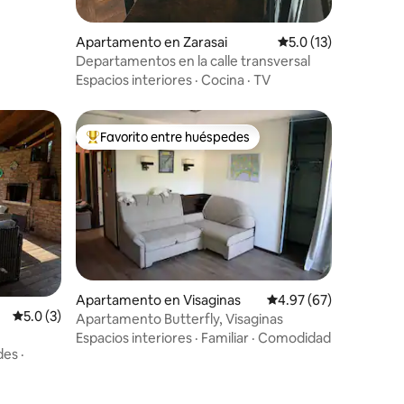
Apartamento en Zarasai
Calificación promedi
5.0 (13)
Departamentos en la calle transversal
Espacios interiores
·
Cocina
·
TV
Favorito entre huéspedes
Favorito entre huéspedes preferido
Apartamento en Visaginas
Calificación promedio:
4.97 (67)
Calificación promedio: 5.0 de 5, 3 reseñas
5.0 (3)
Apartamento Butterfly, Visaginas
Espacios interiores
·
Familiar
·
Comodidad
des
·