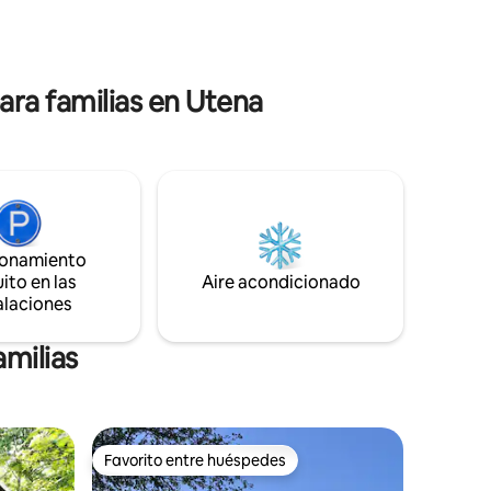
privacidad. Situada a orillas del lago
ásico. El
Kemešys, «Vasara» también cuenta con
r bayas y
una pasarela privada al lago y una terraza
a: 1,5
con vistas increíbles.
oras, a
ra familias en Utena
ionamiento
ito en las
Aire acondicionado
alaciones
amilias
Favorito entre huéspedes
Favorito entre huéspedes