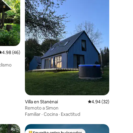
Calificación promedio: 4.98 de 5, 46 reseñas
4.98 (46)
- Sauna
clismo
Villa en Stanėnai
Calificación promedio:
4.94 (32)
Remoto a Simon
Familiar
·
Cocina
·
Exactitud
Favorito entre huéspedes