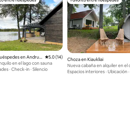
 entre huéspedes preferido
Favorito entre huéspedes
huéspedes en Andrulė
Calificación promedio: 5.0 de 5, 14 reseñas
5.0 (14)
 4.92 de 5, 99 reseñas
Choza en Kiaukliai
nquilo en el lago con sauna
Nueva cabaña en alquiler en el 
ades
·
Check-in
·
Silencio
Kiaucli
Espacios interiores
·
Ubicación