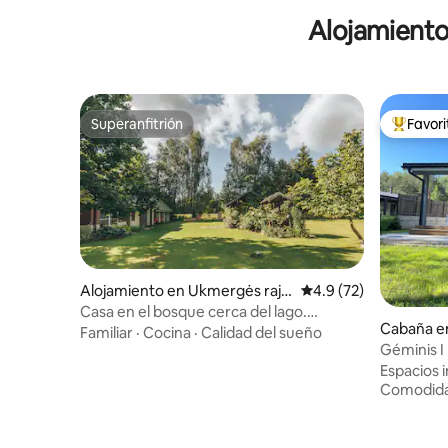
Alojamiento
Superanfitrión
Favor
Superanfitrión
Favorito
Alojamiento en Ukmergės rajo
Calificación promedio
4.9 (72)
no.
Casa en el bosque cerca del lago.
Cabaña e
Descansa en la naturaleza
Familiar
·
Cocina
·
Calidad del sueño
as
Géminis I
Espacios i
Comodid