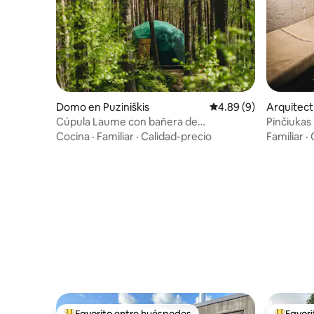
Domo en Puziniškis
Calificación promedio
4.89 (9)
Arquitect
Kopūstėli
Cúpula Laume con bañera de
Pinčiuka
hidromasaje
Cocina
·
Familiar
·
Calidad-precio
Familiar
·
Favorito entre huéspedes
Favor