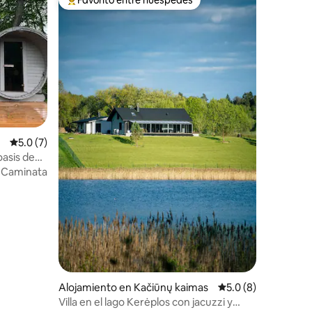
Favorito entre huéspedes preferido
Calificación promedio: 5.0 de 5, 7 reseñas
5.0 (7)
oasis de
·
Caminata
Alojamiento en Kačiūnų kaimas
Calificación promed
5.0 (8)
Villa en el lago Kerėplos con jacuzzi y