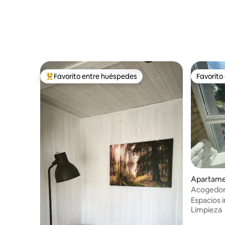
Favorito entre huéspedes
Favorito
Favorito entre huéspedes preferido
Favorito
Apartame
Acogedor
habitacio
Espacios i
Limpieza