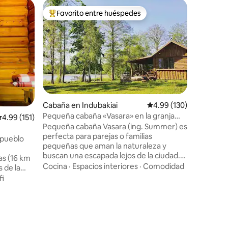
Casa de 
Favorito entre huéspedes
Superanf
rido
Favorito entre huéspedes preferido
Superanf
kiai
Cabina/sa
Una cabañ
puente. E
con mater
muy acog
vapor sal
Cocina
·
calefacc
interiores 
cuenta qu
Cabaña en Indubakiai
Calificación promedio: 
4.99 (130)
hidromasa
Pequeña cabaña «Vasara» en la granja
alificación promedio: 4.99 de 5, 151 reseñas
4.99 (151)
precio. 
ecológica Kemešys
Pequeña cabaña Vasara (ing. Summer) es
otra casa
perfecta para parejas o familias
donde ot
 pueblo
pequeñas que aman la naturaleza y
* Ponte 
buscan una escapada lejos de la ciudad.
de reserv
as (16 km
La cabaña tiene una cama doble y una
contigo.
Cocina
·
Espacios interiores
·
Comodidad
s de la
cama individual, ducha y cocina pequeña.
 Yo
fi
«Vasara» está situada en la granja
o largas
ecológica Kemešys y solo está disponible
no,
durante los meses de verano. Está
 el lago
bastante alejada de los otros edificios de
car esquí
la granja para que puedas disfrutar de tu
30 km). El