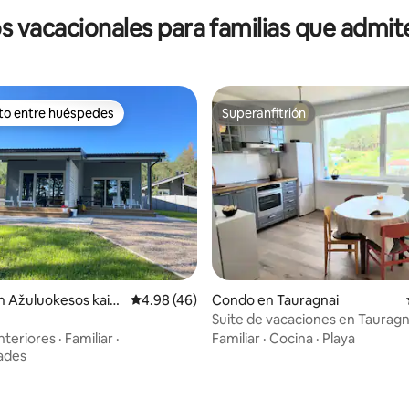
s vacacionales para familias que admi
ito entre huéspedes
Superanfitrión
 entre huéspedes preferido
Superanfitrión
: 4.9 de 5, 72 reseñas
n Ažuluokesos kaim
Calificación promedio: 4.98 de 5, 46 reseñas
4.98 (46)
Condo en Tauragnai
Suite de vacaciones en Taurag
nteriores
·
Familiar
·
Familiar
·
Cocina
·
Playa
ades