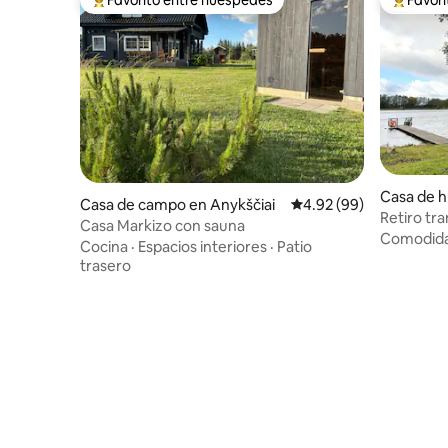
Favorito entre huéspedes preferido
Favorito
Casa de 
Casa de campo en Anykščiai
Calificación promedio:
4.92 (99)
nai
Retiro tra
Casa Markizo con sauna
Comodid
Cocina
·
Espacios interiores
·
Patio
trasero