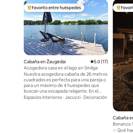
Favorito entre huéspedes
Favor
Favorito entre huéspedes preferido
Favorito
Cabaña en Žaugėdai
Calificación promedio
5.0 (17)
Acogedora casa en el lago en Smilga
Nuestra acogedora cabaña de 26 metros
cuadrados es perfecta para una pareja o
para un máximo de 4 huéspedes que
buscan una escapada relajante. En el
interior, encontrarás una pequeña
Espacios interiores
·
Jacuzzi
·
Decoración
cocina, un comedor, una cama
matrimonial, camas adicionales y un baño
con ducha. El aire acondicionado
Cabaña en
proporciona un frescor o una calefacción
aldybė
Bonanza T
agradables, y la estufa aporta
muelle y 
✨ Qué ha
comodidad. La amplia terraza cubierta es