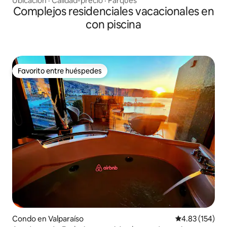
Ubicación
·
Calidad-precio
·
Parques
Complejos residenciales vacacionales en
con piscina
Favorito entre huéspedes
Favorito entre huéspedes
Condo en Valparaíso
Calificación p
4.83 (154)