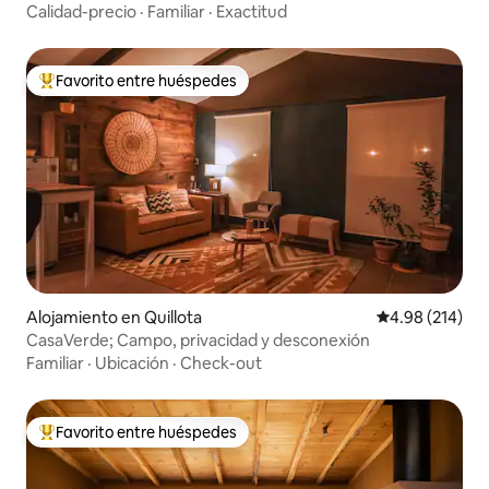
Calidad-precio
·
Familiar
·
Exactitud
Favorito entre huéspedes
Favorito entre huéspedes preferido
Alojamiento en Quillota
Calificación pr
4.98 (214)
CasaVerde; Campo, privacidad y desconexión
Familiar
·
Ubicación
·
Check-out
Favorito entre huéspedes
Favorito entre huéspedes preferido