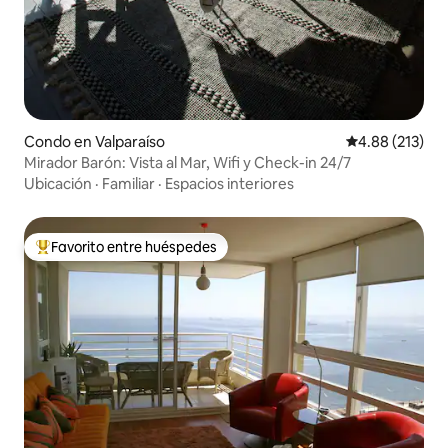
Condo en Valparaíso
Calificación p
4.88 (213)
Mirador Barón: Vista al Mar, Wifi y Check-in 24/7
Ubicación
·
Familiar
·
Espacios interiores
Favorito entre huéspedes
Favorito entre huéspedes preferido