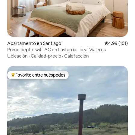
Apartamento en Santiago
Calificación p
4.99 (101)
Prime depto. wifi-AC en Lastarria. Ideal Viajeros
Ubicación
·
Calidad-precio
·
Calefacción
Favorito entre huéspedes
Favorito entre huéspedes preferido