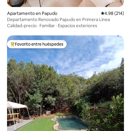
Apartamento en Papudo
Calificación pr
4.98 (214)
Departamento Renovado Papudo en Primera Línea
Calidad-precio
·
Familiar
·
Espacios exteriores
Favorito entre huéspedes
Favorito entre huéspedes preferido