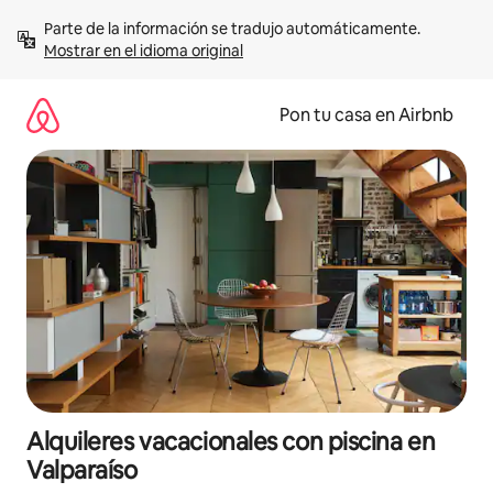
Omite
Parte de la información se tradujo automáticamente. 
el
Mostrar en el idioma original
contenido
Pon tu casa en Airbnb
Alquileres vacacionales con piscina en
Valparaíso