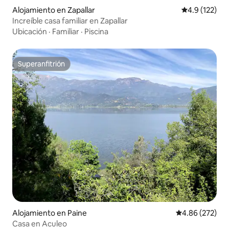
Alojamiento en Zapallar
Calificación 
4.9 (122)
Increíble casa familiar en Zapallar
Ubicación
·
Familiar
·
Piscina
Superanfitrión
Superanfitrión
Alojamiento en Paine
Calificación pr
4.86 (272)
Casa en Aculeo