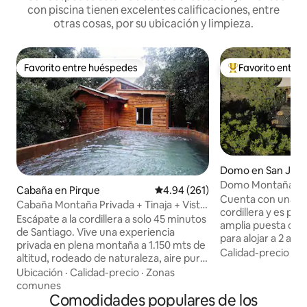
con piscina tienen excelentes calificaciones, entre
otras cosas, por su ubicación y limpieza.
Favorito entre huéspedes
Favorito entre
Favorito entre huéspedes
Favorito entre hu
Domo en San José
o
Domo Montaña
Cabaña en Pirque
Calificación promedio: 4.94 de 5
4.94 (261)
Cuenta con una vis
Cabaña Montaña Privada + Tinaja + Vista
cordillera y es pos
Increíble
Escápate a la cordillera a solo 45 minutos
amplia puesta de sol. Domo dis
de Santiago. Vive una experiencia
para alojar a 2 a
privada en plena montaña a 1.150 mts de
(más 2 niños en s
Calidad-precio
·
Ub
altitud, rodeado de naturaleza, aire puro
con parrilla a gas,
y vistas increíbles del Cajón del Maipo. Tu
Ubicación
·
Calidad-precio
·
Zonas
baño privado. Disp
estadía incluye traslado exclusivo en
comunes
y sala de terapias d
vehículo 4x4 desde el estacionamiento
Comodidades populares de los
una experiencia 