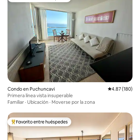
Favorito entre huéspedes preferido
Condo en Puchuncavi
Calificación pr
4.87 (180)
Primera línea vista insuperable
Familiar
·
Ubicación
·
Moverse por la zona
Favorito entre huéspedes
Favorito entre huéspedes preferido