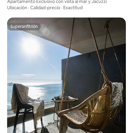
Apartamento Exclusivo con vista al mar y Jacuzzi
Ubicación
·
Calidad-precio
·
Exactitud
Superanfitrión
Superanfitrión