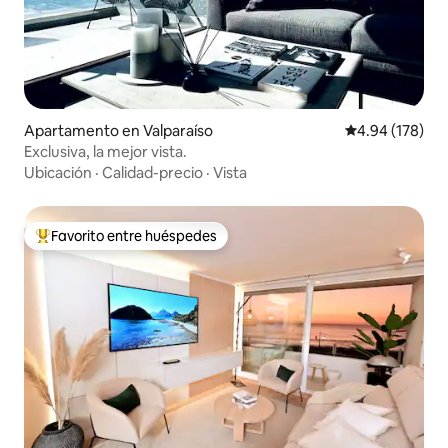
Apartamento en Valparaíso
Calificación pr
4.94 (178)
Exclusiva, la mejor vista.
Ubicación
·
Calidad-precio
·
Vista
Favorito entre huéspedes
Favorito entre huéspedes preferido