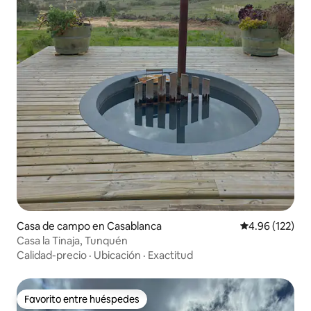
Casa de campo en Casablanca
Calificación p
4.96 (122)
Casa la Tinaja, Tunquén
Calidad-precio
·
Ubicación
·
Exactitud
Favorito entre huéspedes
Favorito entre huéspedes