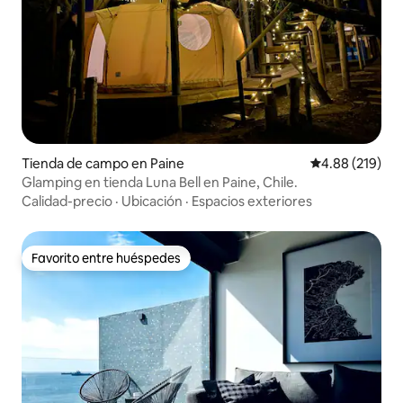
Tienda de campo en Paine
Calificación pr
4.88 (219)
Glamping en tienda Luna Bell en Paine, Chile.
Calidad-precio
·
Ubicación
·
Espacios exteriores
Favorito entre huéspedes
Favorito entre huéspedes