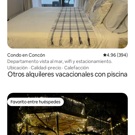
Condo en Concón
Calificación pr
4.96 (394)
Departamento vista al mar, wifi y estacionamiento.
Ubicación
·
Calidad-precio
·
Calefacción
Otros alquileres vacacionales con piscina
Favorito entre huéspedes
Favorito entre huéspedes