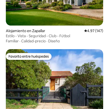
Alojamiento en Zapallar
Calificación p
4.97 (147)
Estilo - Vista - Seguridad - Club - Fútbol
Familiar
·
Calidad-precio
·
Diseño
Favorito entre huéspedes
Favorito entre huéspedes