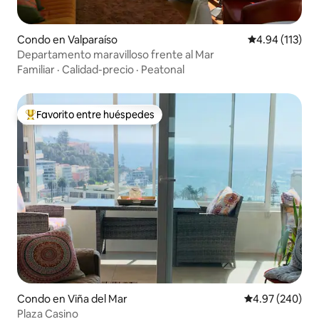
Condo en Valparaíso
Calificación p
4.94 (113)
Departamento maravilloso frente al Mar
Familiar
·
Calidad-precio
·
Peatonal
Favorito entre huéspedes
Favorito entre huéspedes preferido
Condo en Viña del Mar
Calificación pr
4.97 (240)
Plaza Casino