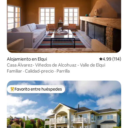
Alojamiento en Elqui
Calificación p
4.99 (114)
Casa Álvarez- Viñedos de Alcohuaz - Valle de Elqui
Familiar
·
Calidad-precio
·
Parrilla
Favorito entre huéspedes
Favorito entre huéspedes preferido