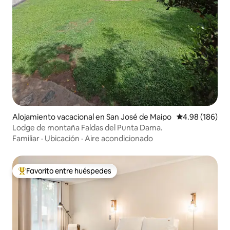
Alojamiento vacacional en San José de Maipo
Calificación pr
4.98 (186)
Lodge de montaña Faldas del Punta Dama.
Familiar
·
Ubicación
·
Aire acondicionado
Favorito entre huéspedes
Favorito entre huéspedes preferido