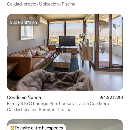
Calidad-precio
·
Ubicación
·
Piscina
Superanfitrión
Superanfitrión
Condo en Ñuñoa
Calificación pr
4.92 (220)
Family STGO Lounge Penthouse vista a la Cordillera
Calidad-precio
·
Familiar
·
Cocina
Favorito entre huéspedes