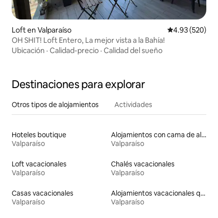
Loft en Valparaíso
Calificación pr
4.93 (520)
OH SHIT! Loft Entero, La mejor vista a la Bahía!
Ubicación
·
Calidad-precio
·
Calidad del sueño
Destinaciones para explorar
Otros tipos de alojamientos
Actividades
Hoteles boutique
Alojamientos con cama de altura accesible
Valparaíso
Valparaíso
Loft vacacionales
Chalés vacacionales
Valparaíso
Valparaíso
Casas vacacionales
Alojamientos vacacionales que admiten mascotas
Valparaíso
Valparaíso