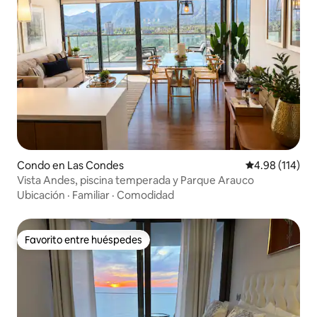
Condo en Las Condes
Calificación p
4.98 (114)
Vista Andes, piscina temperada y Parque Arauco
Ubicación
·
Familiar
·
Comodidad
Favorito entre huéspedes
Favorito entre huéspedes